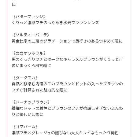
に
《バターファッジ》
くりっと濃茶フチのつやめき水光ブラウンレンズ
《ソルティーバニラ》
黄金比率の二層のグラデーションで奥行きのあるつやめく瞳に
《カカオワッフル》
黒のくっきりフチとダークなキャラメルブラウンがくりっと可
愛いまっくろ風甘顔に
《ダークモカ》
自然と馴染む内径のモカブラウンとドットの入ったブラウンの
フチが計算された魅力的な瞳に
《ドーナツブラウン》
繊細なドットの着色とブラウンのフチが強調しすぎないふんわ
りと優しい印象に
《ゴマバーム》
濃茶フチ×グレージュの媚びない大人キレイなもったり発色