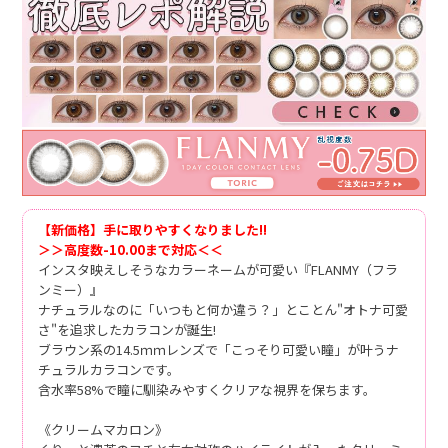
【新価格】手に取りやすくなりました!!
＞＞高度数-10.00まで対応＜＜
インスタ映えしそうなカラーネームが可愛い『FLANMY（フラ
ンミー）』
ナチュラルなのに「いつもと何か違う？」とことん"オトナ可愛
さ"を追求したカラコンが誕生!
ブラウン系の14.5ｍｍレンズで「こっそり可愛い瞳」が叶うナ
チュラルカラコンです。
含水率58%で瞳に馴染みやすくクリアな視界を保ちます。
《クリームマカロン》