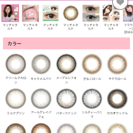
マッチャタ
マッチャタ
マッチャタ
マッチャタ
マッチャタ
マッチャタ
フラワ
ルト
ルト
ルト
ルト
ルト
ルト
ー
【DIA1
カラー
クリームマカロ
メープルシフォ
キャラメルパイ
きなこロール
サクラロール
ン
ン
アールグレイパ
ソルティーバニ
ミルクプリン
バターファッジ
カカオワッフル
フェ
ラ