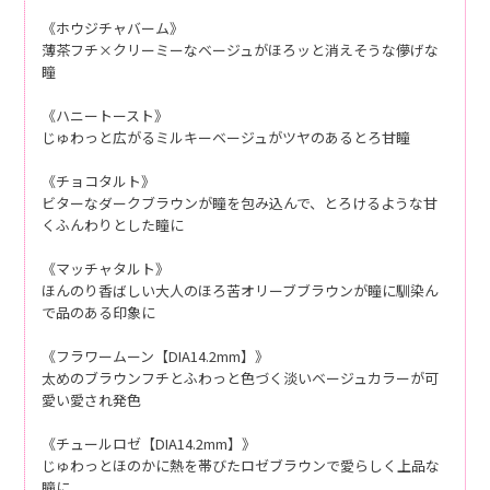
《ホウジチャバーム》
薄茶フチ×クリーミーなベージュがほろッと消えそうな儚げな
瞳
《ハニートースト》
じゅわっと広がるミルキーベージュがツヤのあるとろ甘瞳
《チョコタルト》
ビターなダークブラウンが瞳を包み込んで、とろけるような甘
くふんわりとした瞳に
《マッチャタルト》
ほんのり香ばしい大人のほろ苦オリーブブラウンが瞳に馴染ん
で品のある印象に
《フラワームーン【DIA14.2mm】》
太めのブラウンフチとふわっと色づく淡いベージュカラーが可
愛い愛され発色
《チュールロゼ【DIA14.2mm】》
じゅわっとほのかに熱を帯びたロゼブラウンで愛らしく上品な
瞳に