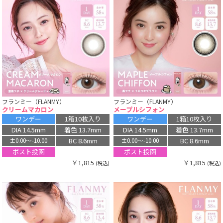
フランミー（FLANMY）
フランミー（FLANMY）
クリームマカロン
メープルシフォン
ワンデー
1箱10枚入り
ワンデー
1箱10枚入り
DIA 14.5mm
着色 13.7mm
DIA 14.5mm
着色 13.7mm
BC 8.6mm
BC 8.6mm
±0.00〜-10.00
±0.00〜-10.00
ポスト投函
ポスト投函
￥1,815
￥1,815
(税込)
(税込)