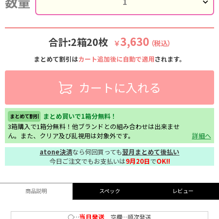
数量
3,630
合計:2箱20枚
￥
（税込）
まとめて割引は
カート追加後に自動で適用
されます。
カートに入れる
まとめ買いで1箱分無料！
まとめて割引
3箱購入で1箱分無料！他ブランドとの組み合わせは出来ませ
ん。また、クリア及び乱視用は対象外です。
詳細へ
atone決済
なら何回買っても
翌月まとめて後払い
今日ご注文でもお支払いは
9月20日
で
OK!!
商品説明
スペック
レビュー
当日発送
○…
空欄…順次発送