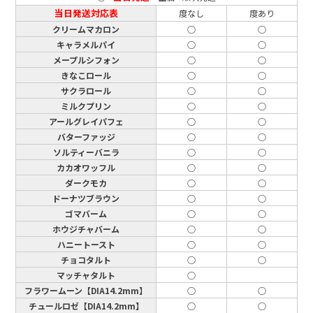
当日発送対応表
度なし
度あり
クリームマカロン
○
○
キャラメルパイ
○
○
メープルシフォン
○
○
きなこロール
○
○
サクラロール
○
○
ミルクプリン
○
○
アールグレイパフェ
○
○
バターファッジ
○
○
ソルティーバニラ
○
○
カカオワッフル
○
○
ダークモカ
○
○
ドーナツブラウン
○
○
ゴマバーム
○
○
ホウジチャバーム
○
○
ハニートースト
○
○
チョコタルト
○
○
マッチャタルト
○
フラワームーン【DIA14.2mm】
○
○
チュールロゼ【DIA14.2mm】
○
○