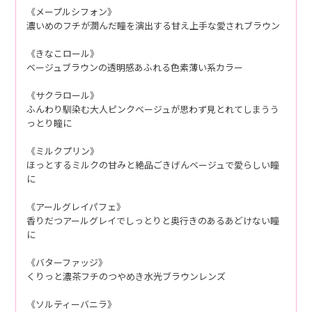
《メープルシフォン》
濃いめのフチが潤んだ瞳を演出する甘え上手な愛されブラウン
《きなこロール》
ベージュブラウンの透明感あふれる色素薄い系カラー
《サクラロール》
ふんわり馴染む大人ピンクベージュが思わず見とれてしまうう
っとり瞳に
《ミルクプリン》
ほっとするミルクの甘みと絶品ごきげんベージュで愛らしい瞳
に
《アールグレイパフェ》
香りだつアールグレイでしっとりと奥行きのあるあどけない瞳
に
《バターファッジ》
くりっと濃茶フチのつやめき水光ブラウンレンズ
《ソルティーバニラ》