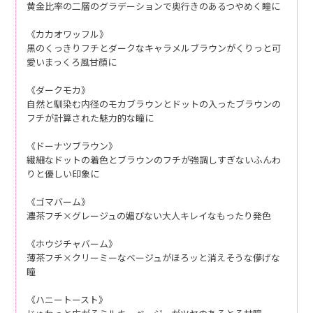
黄金比率の二層のグラデーションで奥行きのあるつやめく瞳に
《カカオワッフル》
黒のくっきりフチとダークなキャラメルブラウンがくりっと可
愛いまっくろ風甘顔に
《ダークモカ》
自然と馴染む内径のモカブラウンとドットの入ったブラウンの
フチが計算された魅力的な瞳に
《ドーナツブラウン》
繊細なドットの着色とブラウンのフチが強調しすぎないふんわ
りと優しい印象に
《ゴマバーム》
濃茶フチ×グレージュの媚びない大人キレイなもったり発色
《ホウジチャバーム》
薄茶フチ×クリーミーなベージュがほろッと消えそうな儚げな
瞳
《ハニートースト》