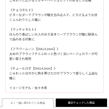
じゅわっと広がるミルキーベージュがツヤのあるとろ甘瞳
《チョコタルト》
ビターなダークブラウンが瞳を包み込んで、とろけるような甘
くふんわりとした瞳に
《マッチャタルト》
ほんのり香ばしい大人のほろ苦オリーブブラウンが瞳に馴染ん
で品のある印象に
《フラワームーン【DIA14.2mm】》
太めのブラウンフチとふわっと色づく淡いベージュカラーが可
愛い愛され発色
《チュールロゼ【DIA14.2mm】》
じゅわっとほのかに熱を帯びたロゼブラウンで愛らしく上品な
瞳に
イメージモデル：佐々木希
最近チェックした商品
よく一緒に買われている
商品