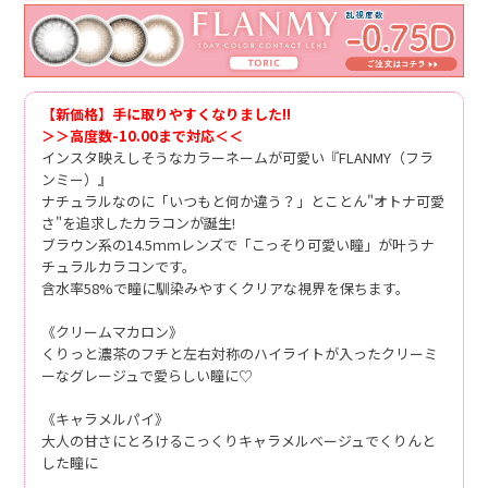
【新価格】手に取りやすくなりました!!
＞＞高度数-10.00まで対応＜＜
インスタ映えしそうなカラーネームが可愛い『FLANMY（フラ
ンミー）』
ナチュラルなのに「いつもと何か違う？」とことん"オトナ可愛
さ"を追求したカラコンが誕生!
ブラウン系の14.5ｍｍレンズで「こっそり可愛い瞳」が叶うナ
チュラルカラコンです。
含水率58%で瞳に馴染みやすくクリアな視界を保ちます。
《クリームマカロン》
くりっと濃茶のフチと左右対称のハイライトが入ったクリーミ
ーなグレージュで愛らしい瞳に♡
《キャラメルパイ》
大人の甘さにとろけるこっくりキャラメルベージュでくりんと
した瞳に