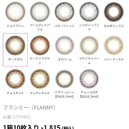
アールグレイパ
ソルティーバニ
ミルクプリン
バターファッジ
カカオワッフル
フェ
ラ
ドーナツブラウ
ホウジチャバー
ダークモカ
ゴマバーム
ハニートースト
ン
ム
フラワームーン
チュールロゼ
チョコタルト
マッチャタルト
【DIA14.2mm】
【DIA14.2mm】
フランミー（FLANMY）
品番: STFM0001
1箱10枚入り
1,815
¥
(税込)