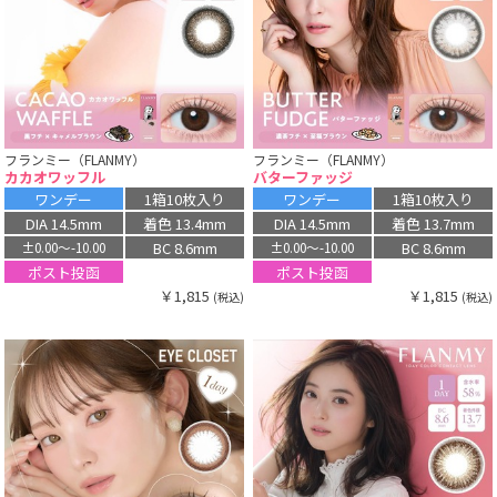
フランミー（FLANMY）
フランミー（FLANMY）
カカオワッフル
バターファッジ
ワンデー
1箱10枚入り
ワンデー
1箱10枚入り
DIA 14.5mm
着色 13.4mm
DIA 14.5mm
着色 13.7mm
BC 8.6mm
BC 8.6mm
±0.00〜-10.00
±0.00〜-10.00
ポスト投函
ポスト投函
￥1,815
￥1,815
(税込)
(税込)