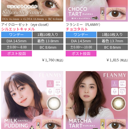
アイクローゼット（eye closet）
フランミー（FLANMY）
シルエットキャメル
チョコタルト
ワンデー
1箱10枚入り
ワンデー
1箱10枚入り
DIA 14.5mm
着色 13.8mm
DIA 14.5mm
着色 13.7mm
BC 8.6mm
BC 8.6mm
±0.00〜-8.00
±0.00〜-10.00
ポスト投函
ポスト投函
￥1,760
￥1,815
(税込)
(税込)