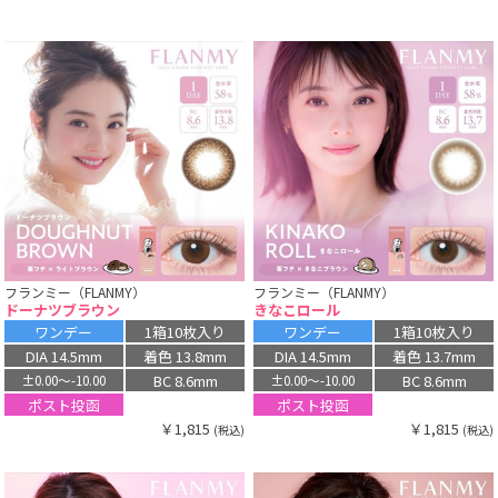
フランミー（FLANMY）
フランミー（FLANMY）
ドーナツブラウン
きなこロール
ワンデー
1箱10枚入り
ワンデー
1箱10枚入り
DIA 14.5mm
着色 13.8mm
DIA 14.5mm
着色 13.7mm
BC 8.6mm
BC 8.6mm
±0.00〜-10.00
±0.00〜-10.00
ポスト投函
ポスト投函
￥1,815
￥1,815
(税込)
(税込)