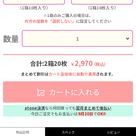
（1箱10枚入り）
（1箱10枚入り）
※1箱のみご購入の場合は、
片方の度数を「選択しない」
に設定してください
数量
2,970
合計:2箱20枚
￥
（税込）
まとめて割引は
カート追加後に自動で適用
されます。
カートに入れる
atone決済
なら何回買っても
翌月まとめて後払い
今日ご注文でもお支払いは
9月20日
で
OK!!
商品説明
スペック
レビュー