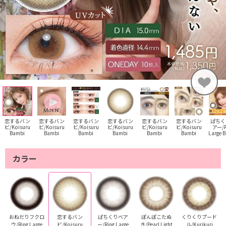
恋するバン
恋するバン
恋するバン
恋するバン
恋するバン
恋するバン
ぱちく
ビ/Koisuru
ビ/Koisuru
ビ/Koisuru
ビ/Koisuru
ビ/Koisuru
ビ/Koisuru
アー/R
Bambi
Bambi
Bambi
Bambi
Bambi
Bambi
Large 
カラー
おねだりフクロ
恋するバン
ぱちくりベア
ぽんぽこたぬ
くりくりプード
ウ/Ring Large
ビ/Koisuru
ー/Ring Large
き/Pearl Light
ル/Kurikuri