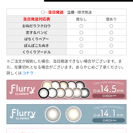
当日発送
○…
空欄…順次発送
当日発送対応表
度なし
度あり
おねだりフクロウ
○
○
恋するバンビ
○
○
ぱちくりベアー
○
○
ぽんぽこたぬき
○
○
くりくりプードル
○
○
※ご注文が殺到した場合、当日発送できない場合がございます。ま
た、在庫切れとなる場合がございます。あらかじめご了承ください。
詳しくは
コチラ