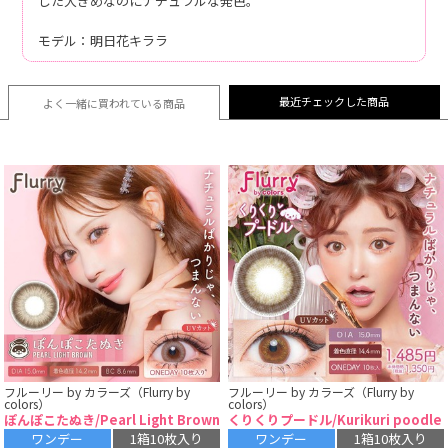
した大きめなのにナチュラルな発色。
モデル：明日花キララ
最近チェックした商品
よく一緒に買われている
商品
フルーリー by カラーズ（Flurry by
フルーリー by カラーズ（Flurry by
colors）
colors）
ぽんぽこたぬき/Pearl Light Brown
くりくりプードル/Kurikuri poodle
ワンデー
1箱10枚入り
ワンデー
1箱10枚入り