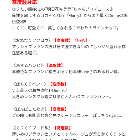
高度数対応
なりたい顔No,1の”明日花キララ”ちゃんプロデュース♪
異性を虜にする目力をくれる『Flurry』から国内最大15mmの新
色登場!!
甘くて、可愛くて、美しくなれるこだわりのラインナップ。
《おねだりフクロウ》
【高度数】
【NEW】
アッシュブラウンの抜け感で強すぎないのにしっかり盛れる存
在感ある瞳に。
《恋するバンビ》
【高度数】
高発色なブラウンが瞳を明るく色素薄い儚さのある甘い瞳。
《ぱちくりベアー》
【高度数】
史上最大の着色直径14.6mm♡
大きめレンズでも瞳に馴染むふんわりブラウンカラー。
《ぽんぽこたぬき》
【高度数】
どの瞳にも馴染む高発色グレージュカラー。ぱっちりeyeに。
《くりくりプードル》
【高度数】
濃いめのブラウン太フチとくすみベージュが柔らかくくりっと