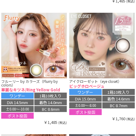
￥1,485
(税込)
フルーリー by カラーズ（Flurry by
アイクローゼット（eye closet）
colors）
ビッグホロベージュ
華麗なキツネ/Ring Yellow Gold
ワンデー
1箱10枚入り
ワンデー
1箱10枚入り
DIA 15.0mm
着色 14.6mm
DIA 14.5mm
着色 14.0mm
BC 8.7mm
±0.00〜-8.00
BC 8.6mm
±0.00〜-10.00
ポスト投函
ポスト投函
￥1,760
(税込)
￥1,485
(税込)