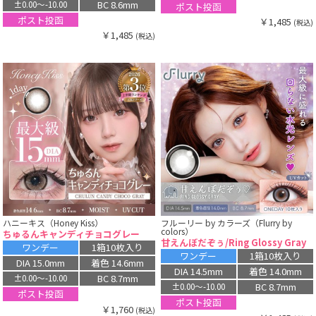
BC 8.6mm
±0.00〜-10.00
ポスト投函
ポスト投函
￥1,485
(税込)
￥1,485
(税込)
ハニーキス（Honey Kiss）
フルーリー by カラーズ（Flurry by
colors）
ちゅるんキャンディチョコグレー
甘えんぼだぞぅ/Ring Glossy Gray
ワンデー
1箱10枚入り
ワンデー
1箱10枚入り
DIA 15.0mm
着色 14.6mm
DIA 14.5mm
着色 14.0mm
BC 8.7mm
±0.00〜-10.00
BC 8.7mm
±0.00〜-10.00
ポスト投函
ポスト投函
￥1,760
(税込)