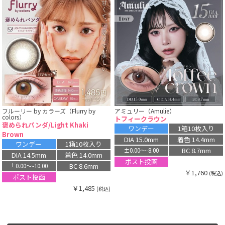
フルーリー by カラーズ（Flurry by
アミュリー（Amulie）
colors）
トフィークラウン
褒められパンダ/Light Khaki
ワンデー
1箱10枚入り
Brown
DIA 15.0mm
着色 14.4mm
ワンデー
1箱10枚入り
BC 8.7mm
±0.00〜-8.00
DIA 14.5mm
着色 14.0mm
ポスト投函
BC 8.6mm
±0.00〜-10.00
￥1,760
(税込)
ポスト投函
￥1,485
(税込)