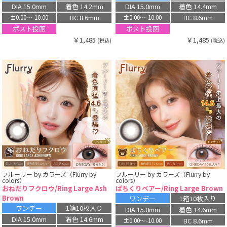
DIA 15.0mm
着色 14.2mm
DIA 15.0mm
着色 14.4mm
BC 8.6mm
BC 8.6mm
±0.00〜-10.00
±0.00〜-10.00
ポスト投函
ポスト投函
￥1,485
￥1,485
(税込)
(税込)
フルーリー by カラーズ（Flurry by
フルーリー by カラーズ（Flurry by
colors）
colors）
おねだりフクロウ/Ring Large Ash
ぱちくりベアー/Ring Large Brown
Brown
ワンデー
1箱10枚入り
ワンデー
1箱10枚入り
DIA 15.0mm
着色 14.6mm
DIA 15.0mm
着色 14.6mm
BC 8.6mm
±0.00〜-10.00