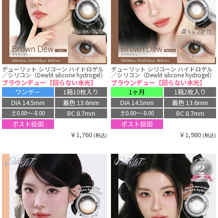
デューリット シリコーン ハイドロゲル
デューリット シリコーン ハイドロゲル
／シリコン（Dewlit silicone hydrogel）
／シリコン（Dewlit silicone hydrogel）
ブラウンデュー【回らない水光】
ブラウンデュー【回らない水光】
ワンデー
1箱10枚入り
1ヶ月
1箱2枚入り
DIA 14.5mm
着色 13.6mm
DIA 14.5mm
着色 13.6mm
BC 8.7mm
BC 8.7mm
±0.00〜-8.00
±0.00〜-8.00
ポスト投函
ポスト投函
￥1,760
￥1,980
(税込)
(税込)