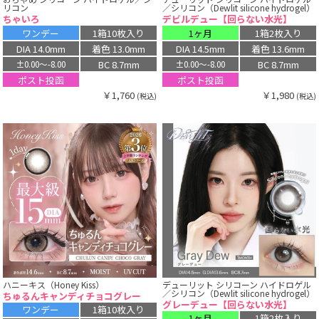
リコン
／シリコン（Dewlit silicone hydrogel）
ちゃいろ
デビルデュー【回らない水光】
ワンデー
1箱10枚入り
1ヶ月
1箱2枚入り
DIA 14.0mm
着色 13.0mm
DIA 14.5mm
着色 13.6mm
BC 8.7mm
BC 8.7mm
±0.00〜-8.00
±0.00〜-8.00
ポスト投函
ポスト投函
￥1,760
￥1,980
(税込)
(税込)
ハニーキス（Honey Kiss）
デューリット シリコーン ハイドロゲル
／シリコン（Dewlit silicone hydrogel）
ちゅるんキャンディチョコグレー
グレーデュー【回らない水光】
ワンデー
1箱10枚入り
1ヶ月
1箱2枚入り