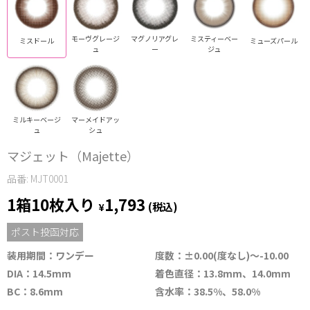
モーヴグレージ
マグノリアグレ
ミスティーベー
ミスドール
ミューズパール
ュ
ー
ジュ
ミルキーベージ
マーメイドアッ
ュ
シュ
マジェット（Majette）
品番: MJT0001
1箱10枚入り
1,793
¥
(税込)
ポスト投函対応
装用期間：ワンデー
度数：±0.00(度なし)～-10.00
DIA：14.5mm
着色直径：13.8mm、14.0mm
BC：8.6mm
含水率：38.5%、58.0%