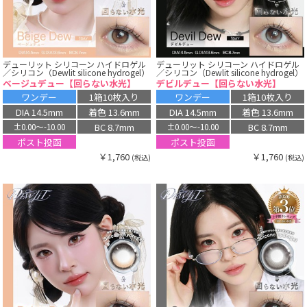
デューリット シリコーン ハイドロゲル
デューリット シリコーン ハイドロゲル
／シリコン（Dewlit silicone hydrogel）
／シリコン（Dewlit silicone hydrogel）
ベージュデュー【回らない水光】
デビルデュー【回らない水光】
ワンデー
1箱10枚入り
ワンデー
1箱10枚入り
DIA 14.5mm
着色 13.6mm
DIA 14.5mm
着色 13.6mm
BC 8.7mm
BC 8.7mm
±0.00〜-10.00
±0.00〜-10.00
ポスト投函
ポスト投函
￥1,760
￥1,760
(税込)
(税込)