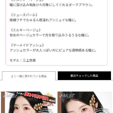
瞳に溶け込み垢抜けた印象にしてくれるダークブラウン。
《ミューズパール》
極細フチでちゅるん感溢れアンニュイな瞳に。
《ミルキーベージュ》
甘めのベージュカラーで光を取り込みうるうるな瞳に。
《マーメイドアッシュ》
アッシュカラーが大人っぽいのにピュアな透明感ある瞳に。
モデル：三上悠亜
最近チェックした商品
よく一緒に買われている
商品