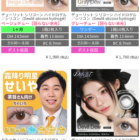
デューリット シリコーン ハイドロゲル
デューリット シリコーン ハイドロゲル
／シリコン（Dewlit silicone hydrogel）
／シリコン（Dewlit silicone hydrogel）
ベージュデュー【回らない水光】
グレーデュー【回らない水光】
1ヶ月
1箱2枚入り
ワンデー
1箱10枚入り
DIA 14.5mm
着色 13.6mm
DIA 14.5mm
着色 13.6mm
BC 8.7mm
BC 8.7mm
±0.00〜-8.00
±0.00〜-8.00
ポスト投函
ポスト投函
￥1,980
￥1,760
(税込)
(税込)
おちゃめ シリコーン ハイドロゲル／シ
デューリット シリコーン ハイドロゲル