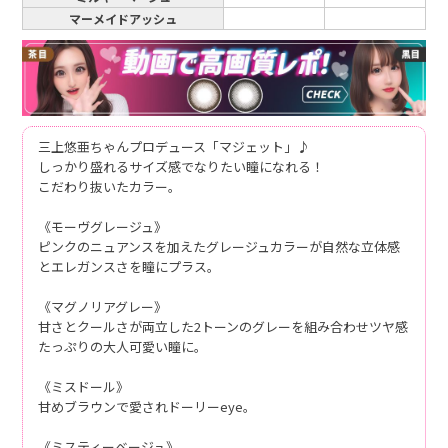
マーメイドアッシュ
三上悠亜ちゃんプロデュース「マジェット」♪
しっかり盛れるサイズ感でなりたい瞳になれる！
こだわり抜いたカラー。
《モーヴグレージュ》
ピンクのニュアンスを加えたグレージュカラーが自然な立体感
とエレガンスさを瞳にプラス。
《マグノリアグレー》
甘さとクールさが両立した2トーンのグレーを組み合わせツヤ感
たっぷりの大人可愛い瞳に。
《ミスドール》
甘めブラウンで愛されドーリーeye。
《ミスティーベージュ》