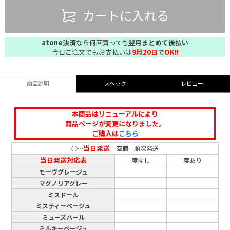
カートに入れる
atone決済
なら何回買っても
翌月まとめて後払い
今日ご注文でもお支払いは
9月20日
で
OK!!
商品説明
スペック
レビュー
本商品はリニューアルにより
商品ページが変更になりました。
ご購入は
こちら
当日発送
○…
空欄…順次発送
当日発送対応表
度なし
度あり
モーヴグレージュ
マグノリアグレー
ミスドール
ミスティーベージュ
ミューズパール
ミルキーベージュ