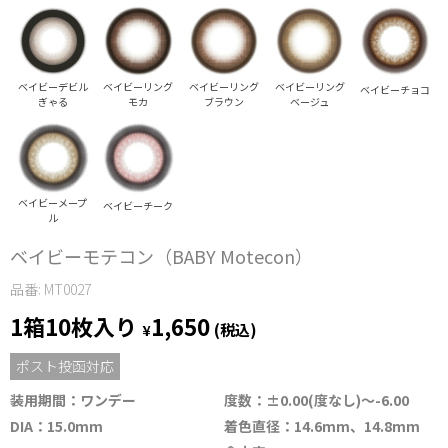
ベイビーデビル
ベイビーリング
ベイビーリング
ベイビーリング
ベイビーチョコ
ぎゃる
モカ
ブラウン
ベージュ
ベイビーメープ
ベイビーチーク
ル
ベイビーモテコン（BABY Motecon）
品番: MT0027
1箱10枚入り
1,650
¥
(税込)
ポスト投函対応
装用期間：ワンデー
度数：±0.00(度なし)～-6.00
DIA：15.0mm
着色直径：14.6mm、14.8mm