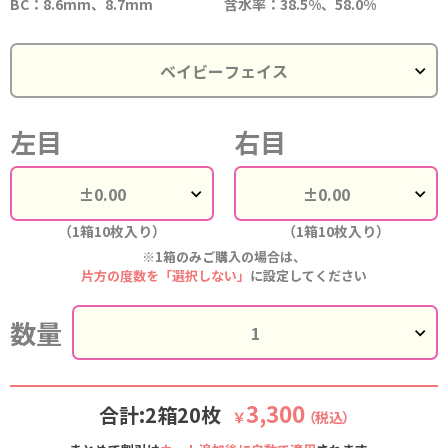
BC：8.6mm、8.7mm
含水率：38.5%、58.0%
左目
右目
（1箱10枚入り）
（1箱10枚入り）
※1箱のみご購入の場合は、
片方の度数を「選択しない」
に設定してください
数量
3,300
合計:2箱20枚
￥
（税込）