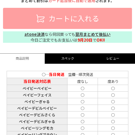
まとめて割引は
カート追加後に自動で適用
されます。
カートに入れる
atone決済
なら何回買っても
翌月まとめて後払い
今日ご注文でもお支払いは
9月20日
で
OK!!
商品説明
スペック
レビュー
当日発送
○…
空欄…順次発送
当日発送対応表
度なし
度あり
ベイビーベイビー
○
○
ベイビーフェイス
○
○
ベイビーぎゃる
○
○
ベイビーデビルベイビー
○
○
ベイビーデビルさくら
○
○
ベイビーデビルぎゃる
○
○
ベイビーリングモカ
○
○
ベイビーリングブラウン
○
○