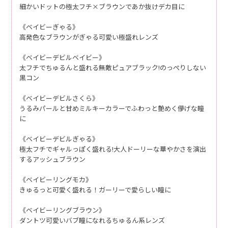
細かいドットの極太フチ×ブラウンであか抜けデカ目に
《ベイビーぎゃる》
高発色なブラウンがぎゃる可愛い極盛れレンズ
《ベイビーデビルベイビー》
太フチでちゅるんと盛れる無敵ピュアブラック!のっぺりしない
黒コン
《ベイビーデビルさくら》
うるみパールと甘めミルキーカラーでふわっと艶めく儚げな瞳
に
《ベイビーデビルぎゃる》
極太フチでギャルっぽく盛れる!大人ドーリーな華やかさを演出
するアッシュブラウン
《ベイビーリングモカ》
きゅるっと可愛く盛れる！ガーリーで愛らしい瞳に
《ベイビーリングブラウン》
ダントツ可愛いバブ瞳になれるちゅるん系レンズ