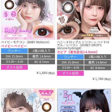
ベイビーモテコン（BABY Motecon）
ハニードロップス シリコーン ハイドロ
ゲル／シリコン（HONEY DROPS
ベイビーベイビー
silicone hydrogel）
ワンデー
1箱10枚入り
セピア【着色直径14.8mm】
DIA 15.0mm
着色 14.6mm
ワンデー
1箱10枚入り
BC 8.7mm
±0.00〜-6.00
DIA 15.0mm
着色 14.8mm
ポスト投函
BC 8.6mm
±0.00〜-8.00
￥1,650
ポスト投函
(税込)
￥1,760
(税込)