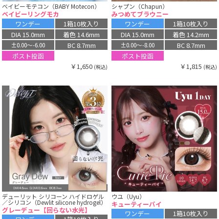
ベイビーモテコン（BABY Motecon）
シャプン（Chapun）
ベイビーリングモカ
みつめてブラウニー
ワンデー
1箱10枚入り
ワンデー
1箱10枚入り
DIA 15.0mm
着色 14.6mm
DIA 15.0mm
着色 14.2mm
BC 8.7mm
BC 8.7mm
±0.00〜-6.00
±0.00〜-8.00
ポスト投函
ポスト投函
￥1,650
￥1,815
(税込)
(税込)
デューリット シリコーン ハイドロゲル
ウユ（Uyu）
／シリコン（Dewlit silicone hydrogel）
キューティーパイ
グレーデュー【回らない水光】
ワンデー
1箱10枚入り