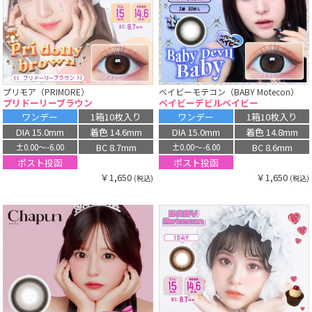
プリモア（PRIMORE）
ベイビーモテコン（BABY Motecon）
プリドーリーブラウン
ベイビーデビルベイビー
ワンデー
1箱10枚入り
ワンデー
1箱10枚入り
DIA 15.0mm
着色 14.6mm
DIA 15.0mm
着色 14.8mm
BC 8.7mm
BC 8.6mm
±0.00〜-6.00
±0.00〜-6.00
ポスト投函
ポスト投函
￥1,650
￥1,650
(税込)
(税込)