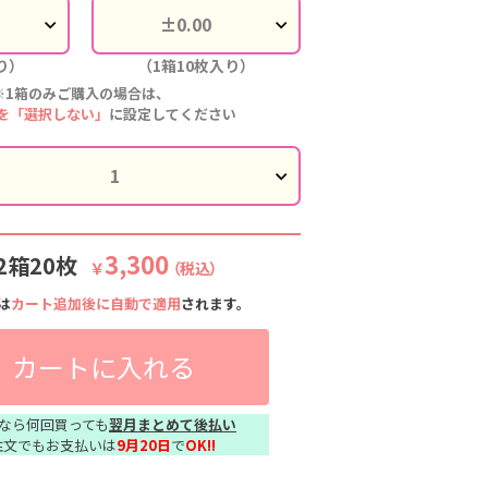
り）
（1箱10枚入り）
※1箱のみご購入の場合は、
を「選択しない」
に設定してください
3,300
2箱20枚
￥
（税込）
は
カート追加後に自動で適用
されます。
カートに入れる
なら何回買っても
翌月まとめて後払い
注文でもお支払いは
9月20日
で
OK!!