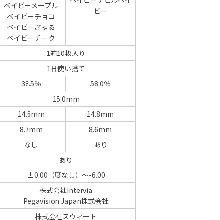
ベイビーメープル
ビー
ベイビーチョコ
ベイビーぎゃる
ベイビーチーク
1箱10枚入り
1日使い捨て
38.5％
58.0％
15.0mm
14.6mm
14.8mm
8.7mm
8.6mm
なし
あり
あり
±0.00（度なし）～-6.00
株式会社intervia
Pegavision Japan株式会社
株式会社スウィート