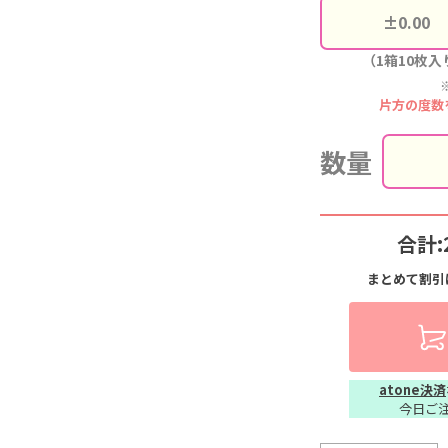
（1箱10枚入
片方の度数
数量
合計:
まとめて割引
atone決済
今日ご