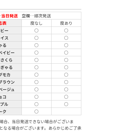
…
当日発送
空欄…順次発送
応表
度なし
度あり
イビー
○
○
ェイス
○
○
ゃる
○
○
ベイビー
○
○
ルさくら
○
○
ルぎゃる
○
○
グモカ
○
○
ブラウン
○
○
ベージュ
○
○
ョコ
○
○
ープル
○
○
ーク
○
場合、当日発送できない場合がございま
となる場合がございます。あらかじめご了承