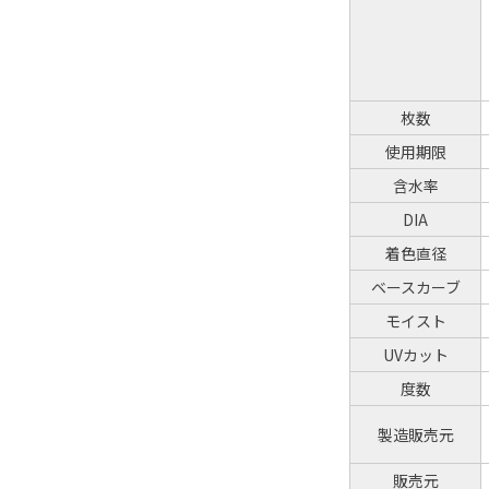
枚数
使用期限
含水率
DIA
着色直径
ベースカーブ
モイスト
UVカット
度数
製造販売元
販売元