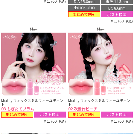
￥1,760
DIA 15.0mm
着色 14.5mm
(税込)
BC 8.6mm
±0.00〜-8.00
まとめて割引
ポスト投函
￥1,760
(税込)
New
New
MiaLily フィックスミルフィーユティン
MiaLily フィックスミルフィーユティン
ト
ト
03 もぎたてプラム
02 次世代ピーチ
まとめて割引
まとめて割引
ポスト投函
ポスト投函
￥1,760
￥1,760
(税込)
(税込)