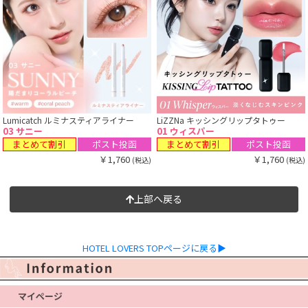
Lumicatch ルミナスティアライナー
LiZZNa キッシングリップタトゥー
03 サニー
01 ウィスパー
まとめて割引
まとめて割引
ポスト投函
ポスト投函
￥1,760
￥1,760
(税込)
(税込)
上部へ戻る
HOTEL LOVERS TOPページに戻る▶
マイページ