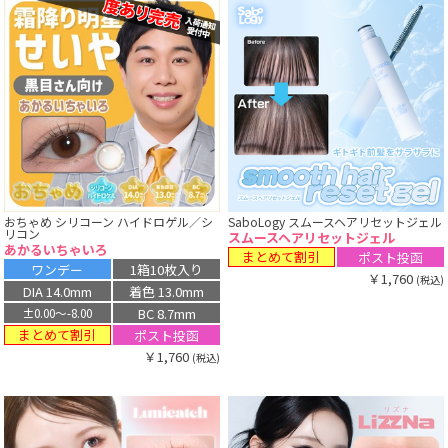
おちゃめ シリコーン ハイドロゲル／シ
SaboLogy スムースヘアリセットジェル
リコン
スムースヘアリセットジェル
あかるいちゃいろ
まとめて割引
ポスト投函
ワンデー
1箱10枚入り
￥1,760
(税込)
DIA 14.0mm
着色 13.0mm
BC 8.7mm
±0.00〜-8.00
まとめて割引
ポスト投函
￥1,760
(税込)