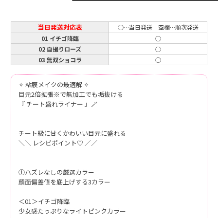
当日発送対応表
○…当日発送 空欄…順次発送
01 イチゴ降臨
○
02 自撮りローズ
○
03 無双ショコラ
○
✧ 粘膜メイクの最適解 ✧
目元2倍拡張※で無加工でも垢抜ける
『 チート盛れライナー 』🪄
チート級に甘くかわいい目元に盛れる
＼＼ レシピポイント♡ ／／
①ハズレなしの厳選カラー
顔面偏差値を底上げする3カラー
＜01＞イチゴ降臨
少女感たっぷりなライトピンクカラー