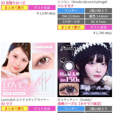
シリコン（Amulie silicone hydrogel）
02 自撮りローズ
バレエモナ
まとめて割引
ポスト投函
ワンデー
1箱10枚入り
￥1,540
(税込)
DIA 15.0mm
着色 14.6mm
BC 8.7mm
±0.00〜-8.00
まとめて割引
ポスト投函
￥1,760
(税込)
Lumicatch ルミナスティアライナー
ダスティティー（Dustity）
02 ラブ
束縛パープル【ホテラバ限定】
まとめて割引
ポスト投函
ワンデー
1箱10枚入り