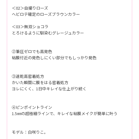
＜02＞自撮りローズ
ヘビロテ確定のローズブラウンカラー
＜03＞無双ショコラ
とろけるように馴染むグレージュカラー
②筆圧ゼロでも高発色
粘膜付近の発色しにくい部分でもしっかり発色
③速乾高密着処方
かいた瞬間に膜をはる密着処方
ヨレにくく、1日中キレイな仕上がり続く
④ピンポイントライン
1.5㎜の超極細ラインで、キレイな粘膜メイクが簡単に叶う
モデル：白咲りこ。