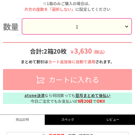
※1箱のみご購入の場合は、
片方の度数を「選択しない」
に設定してください
数量
3,630
合計:2箱20枚
￥
（税込）
まとめて割引は
カート追加後に自動で適用
されます。
カートに入れる
atone決済
なら何回買っても
翌月まとめて後払い
今日ご注文でもお支払いは
9月20日
で
OK!!
商品説明
スペック
レビュー