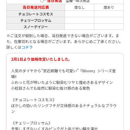
当日発送
○…
空欄…順次発送
当日発送対応表
度なし
度あり
チョコレートコスモス
チェリーブロッサム
スノーデイジー
※ご注文が殺到した場合、当日発送できない場合がございます。ま
た、在庫切れとなる場合がございます。あらかじめご了承ください。
詳しくは
コチラ
2月1日より価格改定いたしました。
人気のダイヤから”至近距離でも可愛い”『Bloom』シリーズ登
場!!
ふわっと花が咲いたように馴染むツヤと煌めきあるデザイン
小粒目さんでも自然に馴染む抜け感のある発色
《チョコレートコスモス》
ぼかしの効いたリングフチが立体感のあるナチュラルなブラウ
ン
《チェリーブロッサム》
主張しすぎないくすみピンクが上品で甘い瞳を演出