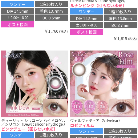
refrear Unrolla silicone hydrogel）
ワンデー
1箱10枚入り
ルナンピンク【回らない水光】
DIA 14.5mm
着色 13.7mm
ワンデー
1箱10枚入り
BC 8.6mm
±0.00〜-8.00
DIA 14.5mm
着色 13.8mm
ポスト投函
BC 8.7mm
±0.00〜-8.00
￥1,760
ポスト投函
(税込)
￥1,815
(税込)
デューリット シリコーン ハイドロゲル
ヴェルヴェティア（Velvetear）
／シリコン（Dewlit silicone hydrogel）
ロゼフィルム
ピンクデュー【回らない水光】
ワンデー
1箱10枚入り
ワンデー
1箱10枚入り
DIA 14.5mm
着色 13.8mm