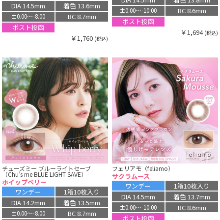
DIA 14.5mm
着色 13.6mm
BC 8.6mm
±0.00〜-10.00
BC 8.7mm
±0.00〜-8.00
ポスト投函
ポスト投函
￥1,694
(税込)
￥1,760
(税込)
チューズミー ブルーライトセーブ
フェリアモ（feliamo）
（Chu’s me BLUE LIGHT SAVE）
サクラムース
ホイップベリー
ワンデー
1箱10枚入り
ワンデー
1箱10枚入り
DIA 14.5mm
着色 13.7mm
DIA 14.2mm
着色 13.5mm
BC 8.6mm
±0.00〜-10.00
BC 8.7mm
±0.00〜-8.00
ポスト投函