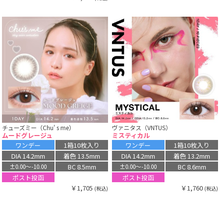
チューズミー（Chu' s me）
ヴァニタス（VNTUS）
ムードグレージュ
ミスティカル
ワンデー
1箱10枚入り
ワンデー
1箱10枚入り
DIA 14.2mm
着色 13.5mm
DIA 14.2mm
着色 13.2mm
BC 8.5mm
BC 8.6mm
±0.00〜-10.00
±0.00〜-10.00
ポスト投函
ポスト投函
￥1,705
￥1,760
(税込)
(税込)