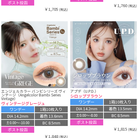
ポスト投函
￥1,760
(税込)
￥1,705
(税込)
エンジェルカラー バンビシリーズ ヴィ
アプデ（U.P.D.）
ンテージ（Angelcolor Bambi Series
シロップブラウン
Vintage）
ワンデー
1箱10枚入り
ヴィンテージグレージュ
DIA 14.2mm
着色 13.5mm
ワンデー
1箱10枚入り
BC 8.5mm
±0.00〜-8.00
DIA 14.2mm
着色 13.6mm
ポスト投函
BC 8.5mm
±0.00〜-10.00
￥1,815
ポスト投函
(税込)
￥1,848
(税込)