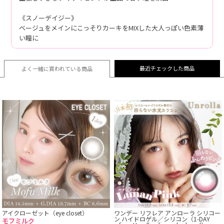
《スノーデイジー》
ベージュをメインにこっそりカーキをMIXした大人っぽい色素薄
い瞳に
最近チェックした商品
よく一緒に買われている
商品
アイクローゼット（eye closet）
ワンデー リフレア アンローラ シリコー
ン ハイドロゲル／シリコン（1-DAY
モフミルク