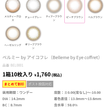
メルティーグロ
ティアーブラウ
デューイグレー
ピーチブラウン
ベルブラウン
ス
ン
オリーブブラウ
ヘーゼルリング
ン
ベルミー by アイコフレ（Belleme by Eye coffret）
品番: BEL0001
1箱10枚入り
1,760
¥
(税込)
まとめて割引
ポスト投函対応
装用期間：ワンデー
度数：±0.00(度なし)～-10.00
DIA：14.2mm
着色直径：13.0mm～13.6mm
BC：8.7mm
含水率：58.0%