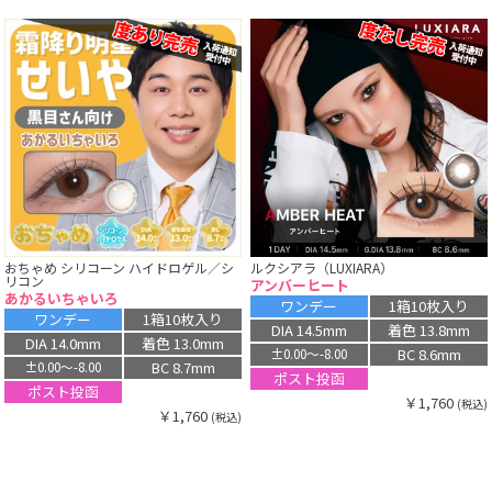
おちゃめ シリコーン ハイドロゲル／シ
ルクシアラ（LUXIARA）
リコン
アンバーヒート
あかるいちゃいろ
ワンデー
1箱10枚入り
ワンデー
1箱10枚入り
DIA 14.5mm
着色 13.8mm
DIA 14.0mm
着色 13.0mm
BC 8.6mm
±0.00〜-8.00
BC 8.7mm
±0.00〜-8.00
ポスト投函
ポスト投函
￥1,760
(税込)
￥1,760
(税込)