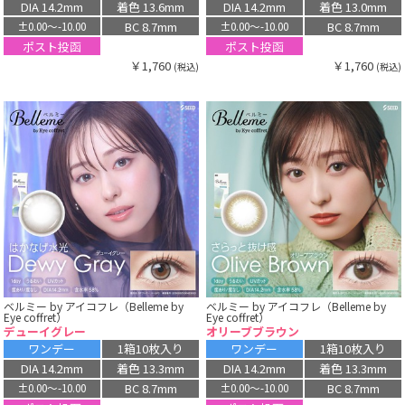
DIA 14.2mm
着色 13.6mm
DIA 14.2mm
着色 13.0mm
BC 8.7mm
BC 8.7mm
±0.00〜-10.00
±0.00〜-10.00
ポスト投函
ポスト投函
￥1,760
￥1,760
(税込)
(税込)
ベルミー by アイコフレ（Belleme by
ベルミー by アイコフレ（Belleme by
Eye coffret）
Eye coffret）
デューイグレー
オリーブブラウン
ワンデー
1箱10枚入り
ワンデー
1箱10枚入り
DIA 14.2mm
着色 13.3mm
DIA 14.2mm
着色 13.3mm
BC 8.7mm
BC 8.7mm
±0.00〜-10.00
±0.00〜-10.00