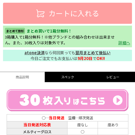
カートに入れる
まとめ買いで1箱分無料！
まとめて割引
3箱購入で1箱分無料！※他ブランドとの組み合わせは出来ませ
ん。また、30枚入りは対象外です。
詳細へ
atone決済
なら何回買っても
翌月まとめて後払い
今日ご注文でもお支払いは
9月20日
で
OK!!
商品説明
スペック
レビュー
当日発送
○…
空欄…順次発送
当日発送対応表
度なし
度あり
メルティーグロス
○