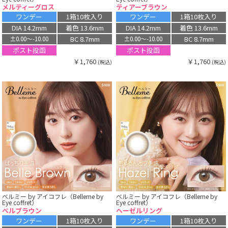
メルティーグロス
ティアーブラウン
ワンデー
1箱10枚入り
ワンデー
1箱10枚入り
DIA 14.2mm
着色 13.6mm
DIA 14.2mm
着色 13.6mm
BC 8.7mm
BC 8.7mm
±0.00〜-10.00
±0.00〜-10.00
ポスト投函
ポスト投函
￥1,760
￥1,760
(税込)
(税込)
ベルミー by アイコフレ（Belleme by
ベルミー by アイコフレ（Belleme by
Eye coffret）
Eye coffret）
ベルブラウン
ヘーゼルリング
ワンデー
1箱10枚入り
ワンデー
1箱10枚入り