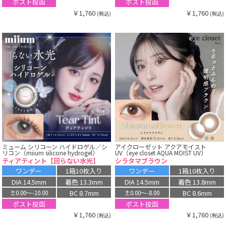
ポスト投函
ポスト投函
￥1,760
￥1,760
(税込)
(税込)
ミューム シリコーン ハイドロゲル／シ
アイクローゼット アクアモイスト
リコン（miium silicone hydrogel）
UV（eye closet AQUA MOIST UV）
ティアティント【回らない水光】
シラタマブラウン
ワンデー
1箱10枚入り
ワンデー
1箱10枚入り
DIA 14.5mm
着色 13.3mm
DIA 14.5mm
着色 13.8mm
BC 8.7mm
BC 8.6mm
±0.00〜-10.00
±0.00〜-8.00
ポスト投函
ポスト投函
￥1,760
￥1,760
(税込)
(税込)