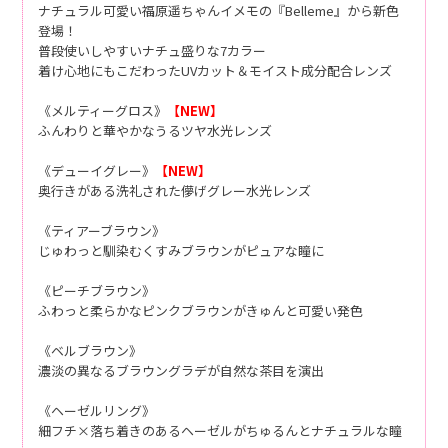
ナチュラル可愛い福原遥ちゃんイメモの『Belleme』から新色
登場！
普段使いしやすいナチュ盛りな7カラー
着け心地にもこだわったUVカット＆モイスト成分配合レンズ
《メルティーグロス》
【NEW】
ふんわりと華やかなうるツヤ水光レンズ
《デューイグレー》
【NEW】
奥行きがある洗礼された儚げグレー水光レンズ
《ティアーブラウン》
じゅわっと馴染むくすみブラウンがピュアな瞳に
《ピーチブラウン》
ふわっと柔らかなピンクブラウンがきゅんと可愛い発色
《ベルブラウン》
濃淡の異なるブラウングラデが自然な茶目を演出
《ヘーゼルリング》
細フチ×落ち着きのあるヘーゼルがちゅるんとナチュラルな瞳