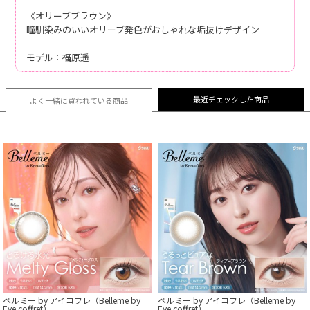
《オリーブブラウン》
瞳馴染みのいいオリーブ発色がおしゃれな垢抜けデザイン
モデル：福原遥
最近チェックした商品
よく一緒に買われている
商品
ベルミー by アイコフレ（Belleme by
ベルミー by アイコフレ（Belleme by
Eye coffret）
Eye coffret）