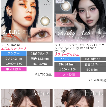
メーン（main）
リリートラップ シリコーン ハイドロゲ
ル／シリコン（Lily Trap silicone
エスエル オリーブ
hydrogel）
ワンデー
1箱10枚入り
リスキーアッシュ
DIA 14.2mm
着色 12.8mm
ワンデー
1箱10枚入り
BC 8.6mm
±0.00〜-8.00
DIA 14.2mm
着色 13.7mm
ポスト投函
BC 8.6mm
±0.00〜-8.00
￥1,760
ポスト投函
(税込)
￥1,760
(税込)