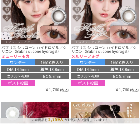
バブリス シリコーン ハイドロゲル／シ
バブリス シリコーン ハイドロゲル／シ
リコン（Babris silicone hydrogel）
リコン（Babris silicone hydrogel）
ミューリーモカ
メルリーフォグ
ワンデー
1箱10枚入り
ワンデー
1箱10枚入り
DIA 14.5mm
着色 13.8mm
DIA 14.5mm
着色 13.8mm
BC 8.7mm
BC 8.7mm
±0.00〜-8.00
±0.00〜-8.00
ポスト投函
ポスト投函
￥1,760
￥1,760
(税込)
(税込)
365点
最近、この商品は
購入されました！
2,759人
この商品を
がお気に入り登録しています！