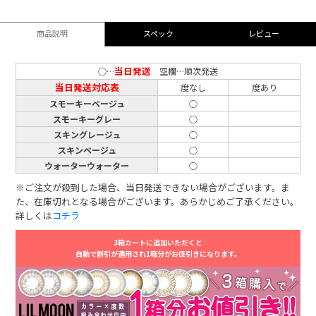
商品説明
スペック
レビュー
当日発送
○…
空欄…順次発送
当日発送対応表
度なし
度あり
スモーキーベージュ
○
スモーキーグレー
○
スキングレージュ
○
スキンベージュ
○
ウォーターウォーター
○
※ご注文が殺到した場合、当日発送できない場合がございます。ま
た、在庫切れとなる場合がございます。あらかじめご了承ください。
詳しくは
コチラ
3箱カートに追加いただくと
自動で割引が適用され1箱分がお値引きになります。