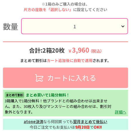
※1箱のみご購入の場合は、
片方の度数を「選択しない」
に設定してください
数量
3,960
合計:2箱20枚
￥
（税込）
まとめて割引は
カート追加後に自動で適用
されます。
カートに入れる
まとめ買いで1箱分無料！
まとめて割引
3箱購入で1箱分無料！他ブランドとの組み合わせは出来ませ
ん。また、30枚入り及びマンスリーとの組み合わせは、割引対
象外となります。
詳細へ
atone決済
なら何回買っても
翌月まとめて後払い
今日ご注文でもお支払いは
9月20日
で
OK!!