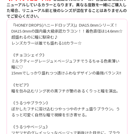
ニューアルしているカラーとなります。異なる度数を一緒にご購入し
た場合、リニューアル前と後のレンズが混在することはありませんの
でご安心ください。
『HONEY DROPS(ハニードロップス)』DIA15.0mmシリーズ！
DIA15.0mmの国内最大級承認カラコン！！着色直径は14.6mm☆
超盛れるのに瞳に馴染む♪
レンズカラーは誰でも盛れる10カラー☆
《チョコシェイク》
ミルクティーグレージュ×ベージュフチでうるちゅる色素薄い
瞳に♡
15mmでしっかり盛れつつ透けふわなデザインの最強バランス!!
《セピア》
瞳を包み込むリング状の黒フチが艶のあるくりっと瞳を演出。
《うるつやブラウン》
ぼかしたフチに溶け込むつやっつやのナチュ盛りブラウン。う
るっと可愛く自然な瞳で視線を引き寄せる。
《うるつやベージュ》
ツヤツヤのグレイッシュなベージュで垢抜けた目元に。ブラウ