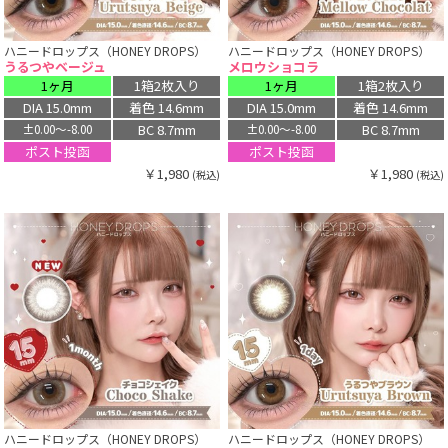
ハニードロップス（HONEY DROPS）
ハニードロップス（HONEY DROPS）
うるつやベージュ
メロウショコラ
1ヶ月
1箱2枚入り
1ヶ月
1箱2枚入り
DIA 15.0mm
着色 14.6mm
DIA 15.0mm
着色 14.6mm
BC 8.7mm
BC 8.7mm
±0.00〜-8.00
±0.00〜-8.00
ポスト投函
ポスト投函
￥1,980
￥1,980
(税込)
(税込)
ハニードロップス（HONEY DROPS）
ハニードロップス（HONEY DROPS）