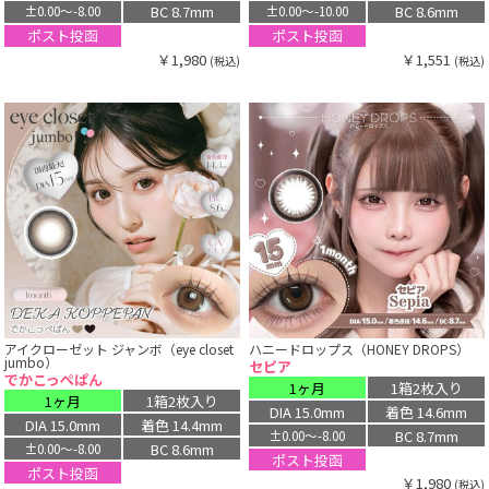
BC 8.7mm
BC 8.6mm
±0.00〜-8.00
±0.00〜-10.00
ポスト投函
ポスト投函
￥1,980
￥1,551
(税込)
(税込)
アイクローゼット ジャンボ（eye closet
ハニードロップス（HONEY DROPS）
jumbo）
セピア
でかこっぺぱん
1ヶ月
1箱2枚入り
1ヶ月
1箱2枚入り
DIA 15.0mm
着色 14.6mm
DIA 15.0mm
着色 14.4mm
BC 8.7mm
±0.00〜-8.00
BC 8.6mm
±0.00〜-8.00
ポスト投函
ポスト投函
￥1,980
(税込)