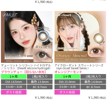
￥1,980
(税込)
デューリット シリコーン ハイドロゲル
アイクローゼット スウィートシリーズ
／シリコン（Dewlit silicone hydrogel）
（eye closet Sweet Series ）
ブラウンデュー【回らない水光】
オレンジアーモンド
1ヶ月
1箱2枚入り
1ヶ月
1箱2枚入り
DIA 14.5mm
着色 13.6mm
DIA 15.0mm
着色 14.6mm
BC 8.7mm
BC 8.7mm
±0.00〜-8.00
±0.00〜-8.00
ポスト投函
ポスト投函
￥1,980
￥1,980
(税込)
(税込)