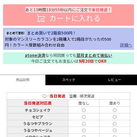
あと
13
時間
18
分
54
秒以内にご注文で
本日発送！
カートに入れる
まとめ買いで2箱目500円！
まとめて割引
対象のマンスリーカラコンを2箱購入で2箱目がたったの500
円！カラー×度数組み合わせ自由
詳細へ
atone決済
なら何回買っても
翌月まとめて後払い
今日ご注文でもお支払いは
9月20日
で
OK!!
商品説明
スペック
レビュー
当日発送
○…
空欄…順次発送
当日発送対応表
度なし
度あり
チョコシェイク
○
○
セピア
○
○
うるつやブラウン
○
○
うるつやベージュ
○
○
メロウショコラ
○
○