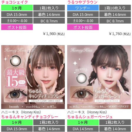
チョコシェイク
うるつやブラウン
1ヶ月
1箱2枚入り
ワンデー
1箱10枚入り
DIA 15.0mm
着色 14.6mm
DIA 15.0mm
着色 14.6mm
BC 8.7mm
BC 8.7mm
±0.00〜-8.00
±0.00〜-8.00
ポスト投函
ポスト投函
￥1,980
￥1,760
(税込)
(税込)
ハニーキス（Honey Kiss）
ハニーキス（Honey Kiss）
ちゅるんキャンディチョコグレー
ちゅるんシュガーベージュ
1ヶ月
1箱2枚入り
1ヶ月
1箱2枚入り
DIA 15.0mm
着色 14.6mm
DIA 14.5mm
着色 14.0mm