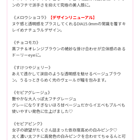
ンのフチで派手さを抑えて究極の美人顔に。
《メロウショコラ》
【デザインリニューアル】
ヌケ感と透明感をプラスしてくれるDIA15.0mmの常識を覆すキ
レイめナチュラルデザイン。
《チョコモカ》
黒フチ＆オレンジブラウンの絶妙な掛け合わせが立体感のある
ドーリーeyeに。
《すけつやジェリー》
あえて透かして涙目のような透明感を魅せるベージュブラウ
ン。うるっときらめく光のヴェールが瞳を包みます。
《セピアグレージュ》
艶やかな大人っぽ太フチグレージュ
グレーになりすぎないほろ甘ベージュだからイエベもブルべも
使いやすい発色に仕上げました♡
《セピアピンク》
女子の欲望がたくさん詰まった依存度高めの白みピンク♡
太く濃い太フチに高発色の白みピンクを合わせてちゅるんと可