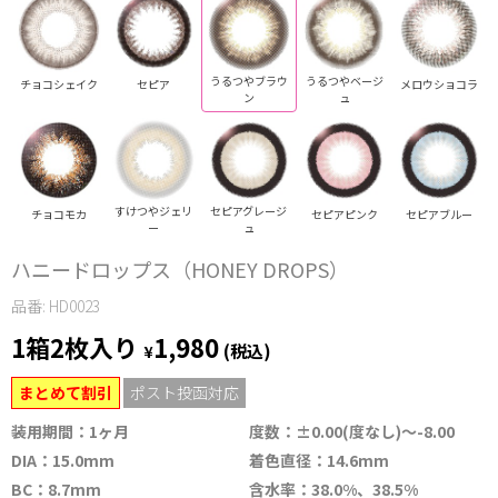
うるつやブラウ
うるつやベージ
チョコシェイク
セピア
メロウショコラ
ン
ュ
すけつやジェリ
セピアグレージ
チョコモカ
セピアピンク
セピアブルー
ー
ュ
ハニードロップス（HONEY DROPS）
品番: HD0023
1箱2枚入り
1,980
¥
(税込)
まとめて割引
ポスト投函対応
装用期間：1ヶ月
度数：±0.00(度なし)～-8.00
DIA：15.0mm
着色直径：14.6mm
BC：8.7mm
含水率：38.0%、38.5%