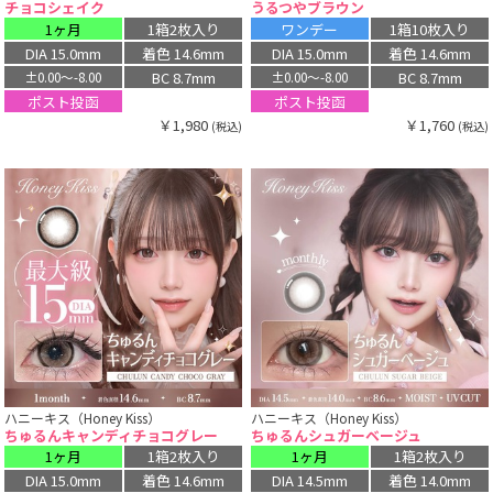
チョコシェイク
うるつやブラウン
1ヶ月
1箱2枚入り
ワンデー
1箱10枚入り
DIA 15.0mm
着色 14.6mm
DIA 15.0mm
着色 14.6mm
BC 8.7mm
BC 8.7mm
±0.00〜-8.00
±0.00〜-8.00
ポスト投函
ポスト投函
￥1,980
￥1,760
(税込)
(税込)
ハニーキス（Honey Kiss）
ハニーキス（Honey Kiss）
ちゅるんキャンディチョコグレー
ちゅるんシュガーベージュ
1ヶ月
1箱2枚入り
1ヶ月
1箱2枚入り
DIA 15.0mm
着色 14.6mm
DIA 14.5mm
着色 14.0mm