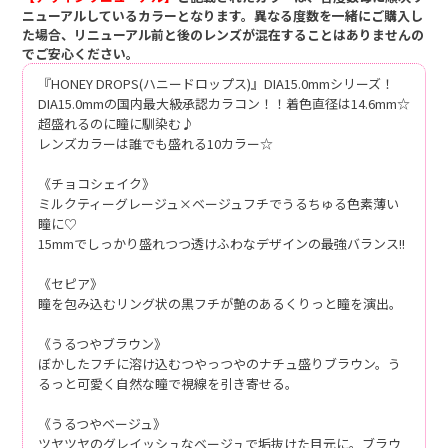
ニューアルしているカラーとなります。異なる度数を一緒にご購入し
た場合、リニューアル前と後のレンズが混在することはありませんの
でご安心ください。
『HONEY DROPS(ハニードロップス)』DIA15.0mmシリーズ！
DIA15.0mmの国内最大級承認カラコン！！着色直径は14.6mm☆
超盛れるのに瞳に馴染む♪
レンズカラーは誰でも盛れる10カラー☆
《チョコシェイク》
ミルクティーグレージュ×ベージュフチでうるちゅる色素薄い
瞳に♡
15mmでしっかり盛れつつ透けふわなデザインの最強バランス!!
《セピア》
瞳を包み込むリング状の黒フチが艶のあるくりっと瞳を演出。
《うるつやブラウン》
ぼかしたフチに溶け込むつやっつやのナチュ盛りブラウン。う
るっと可愛く自然な瞳で視線を引き寄せる。
《うるつやベージュ》
ツヤツヤのグレイッシュなベージュで垢抜けた目元に。ブラウ