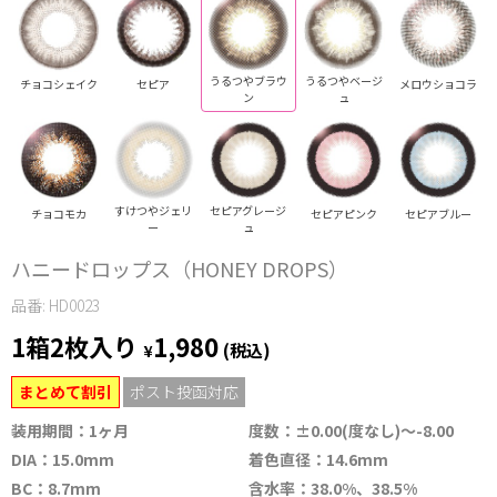
うるつやブラウ
うるつやベージ
チョコシェイク
セピア
メロウショコラ
ン
ュ
すけつやジェリ
セピアグレージ
チョコモカ
セピアピンク
セピアブルー
ー
ュ
ハニードロップス（HONEY DROPS）
品番: HD0023
1箱2枚入り
1,980
¥
(税込)
まとめて割引
ポスト投函対応
装用期間：1ヶ月
度数：±0.00(度なし)～-8.00
DIA：15.0mm
着色直径：14.6mm
BC：8.7mm
含水率：38.0%、38.5%