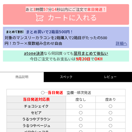
あと
3
時間
57
分
13
秒以内にご注文で
本日発送！
カートに入れる
まとめ買いで2箱目500円！
まとめて割引
対象のマンスリーカラコンを2箱購入で2箱目がたったの500
円！カラー×度数組み合わせ自由
詳細へ
atone決済
なら何回買っても
翌月まとめて後払い
今日ご注文でもお支払いは
9月20日
で
OK!!
商品説明
スペック
レビュー
当日発送
○…
空欄…順次発送
当日発送対応表
度なし
度あり
チョコシェイク
○
○
セピア
○
○
うるつやブラウン
○
○
うるつやベージュ
○
○
メロウショコラ
○
○