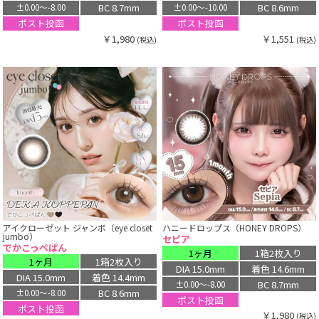
BC 8.7mm
BC 8.6mm
±0.00〜-8.00
±0.00〜-10.00
ポスト投函
ポスト投函
￥1,980
￥1,551
(税込)
(税込)
アイクローゼット ジャンボ（eye closet
ハニードロップス（HONEY DROPS）
jumbo）
セピア
でかこっぺぱん
1ヶ月
1箱2枚入り
1ヶ月
1箱2枚入り
DIA 15.0mm
着色 14.6mm
DIA 15.0mm
着色 14.4mm
BC 8.7mm
±0.00〜-8.00
BC 8.6mm
±0.00〜-8.00
ポスト投函
ポスト投函
￥1,980
(税込)