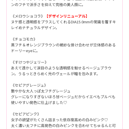
ンのフチで派手さを抑えて究極の美人顔に。
《メロウショコラ》
【デザインリニューアル】
ヌケ感と透明感をプラスしてくれるDIA15.0mmの常識を覆すキ
レイめナチュラルデザイン。
《チョコモカ》
黒フチ＆オレンジブラウンの絶妙な掛け合わせが立体感のある
ドーリーeyeに。
《すけつやジェリー》
あえて透かして涙目のような透明感を魅せるベージュブラウ
ン。うるっときらめく光のヴェールが瞳を包みます。
《セピアグレージュ》
艶やかな大人っぽ太フチグレージュ
グレーになりすぎないほろ甘ベージュだからイエベもブルべも
使いやすい発色に仕上げました♡
《セピアピンク》
女子の欲望がたくさん詰まった依存度高めの白みピンク♡
太く濃い太フチに高発色の白みピンクを合わせてちゅるんと可