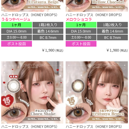
ハニードロップス（HONEY DROPS）
ハニードロップス（HONEY DROPS）
うるつやベージュ
メロウショコラ
1ヶ月
1箱2枚入り
1ヶ月
1箱2枚入り
DIA 15.0mm
着色 14.6mm
DIA 15.0mm
着色 14.6mm
BC 8.7mm
BC 8.7mm
±0.00〜-8.00
±0.00〜-8.00
ポスト投函
ポスト投函
￥1,980
￥1,980
(税込)
(税込)
ハニードロップス（HONEY DROPS）
ハニードロップス（HONEY DROPS）