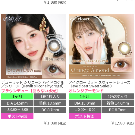
￥1,980
(税込)
デューリット シリコーン ハイドロゲル
アイクローゼット スウィートシリーズ
／シリコン（Dewlit silicone hydrogel）
（eye closet Sweet Series ）
ブラウンデュー【回らない水光】
オレンジアーモンド
1ヶ月
1箱2枚入り
1ヶ月
1箱2枚入り
DIA 14.5mm
着色 13.6mm
DIA 15.0mm
着色 14.6mm
BC 8.7mm
BC 8.7mm
±0.00〜-8.00
±0.00〜-8.00
ポスト投函
ポスト投函
￥1,980
￥1,980
(税込)
(税込)