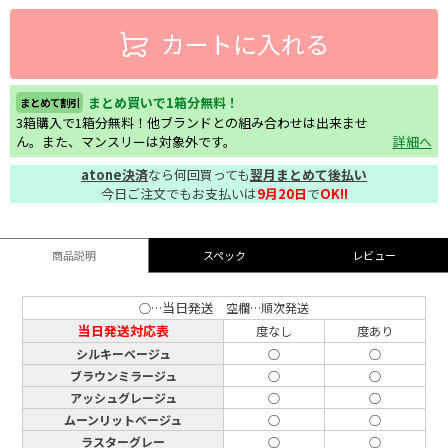
カートに入れる
まとめ買いで1箱分無料！
まとめて割引
3箱購入で1箱分無料！他ブランドとの組み合わせは出来ませ
ん。また、マンスリーは対象外です。
詳細へ
atone決済
なら何回買っても
翌月まとめて後払い
今日ご注文でもお支払いは
9月20日
で
OK!!
商品説明
スペック
レビュー
当日発送
○…
空欄…順次発送
当日発送対応表
度なし
度あり
シルキーベージュ
○
○
ブラウンミラージュ
○
○
アッシュグレージュ
○
○
ムーンリットベージュ
○
○
ラスターグレー
○
○