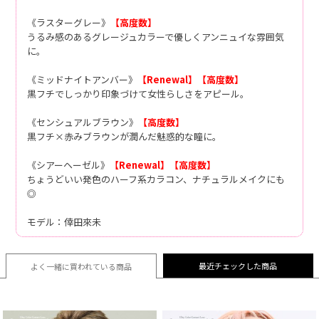
《ラスターグレー》
【高度数】
うるみ感のあるグレージュカラーで優しくアンニュイな雰囲気
に。
《ミッドナイトアンバー》
【Renewal】
【高度数】
黒フチでしっかり印象づけて女性らしさをアピール。
《センシュアルブラウン》
【高度数】
黒フチ×赤みブラウンが潤んだ魅惑的な瞳に。
《シアーヘーゼル》
【Renewal】
【高度数】
ちょうどいい発色のハーフ系カラコン、ナチュラルメイクにも
◎
モデル：倖田來未
最近チェックした商品
よく一緒に買われている
商品