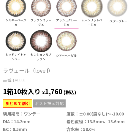
シルキーベージ
ブラウンミラー
アッシュグレー
ムーンリットベ
ラスターグレー
ュ
ジュ
ジュ
ージュ
ミッドナイトア
センシュアルブ
シアーヘーゼル
ンバー
ラウン
ラヴェール（loveil）
品番: LV0001
1箱10枚入り
1,760
¥
(税込)
まとめて割引
ポスト投函対応
装用期間：ワンデー
度数：±0.00(度なし)～-10.00
DIA：14.2mm
着色直径：13.5mm、13.6mm
BC：8.5mm
含水率：58.0%