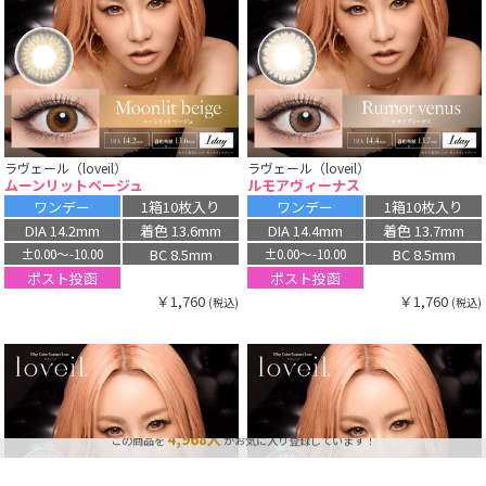
ラヴェール（loveil）
ラヴェール（loveil）
ムーンリットベージュ
ルモアヴィーナス
ワンデー
1箱10枚入り
ワンデー
1箱10枚入り
DIA 14.2mm
着色 13.6mm
DIA 14.4mm
着色 13.7mm
BC 8.5mm
BC 8.5mm
±0.00〜-10.00
±0.00〜-10.00
ポスト投函
ポスト投函
￥1,760
￥1,760
(税込)
(税込)
3,934点
最近、この商品は
購入されました！
4,968人
この商品を
がお気に入り登録しています！