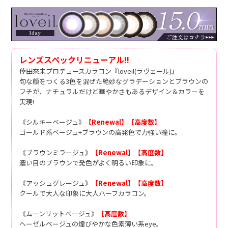
レンズスペックリニューアル!!
倖田來未プロデュースカラコン『loveil(ラヴェール)』
旬な顔をつくる3色を混ぜた絶妙なグラデーションとブラウンの
フチが、ナチュラルだけど華やかさもあるデザイン＆カラーを
実現!
《シルキーベージュ》
【Renewal】
【高度数】
ゴールド系ベージュ+ブラウンの高発色で力強い瞳に。
《ブラウンミラージュ》
【Renewal】
【高度数】
濃い目のブラウンで発色がよく明るい印象に。
《アッシュグレージュ》
【Renewal】
【高度数】
クールで大人な印象に大人ハーフカラコン。
《ムーンリットベージュ》
【高度数】
ヘーゼルベージュの煌びやかな色素薄い系eye。