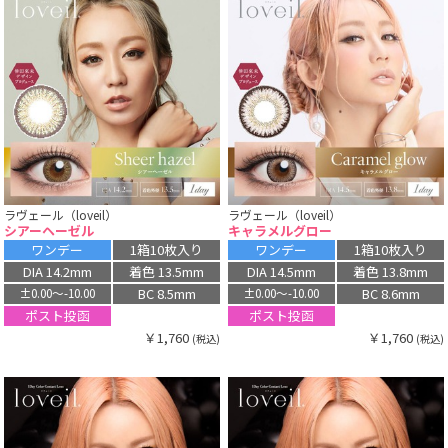
ラヴェール（loveil）
ラヴェール（loveil）
シアーヘーゼル
キャラメルグロー
ワンデー
1箱10枚入り
ワンデー
1箱10枚入り
DIA 14.2mm
着色 13.5mm
DIA 14.5mm
着色 13.8mm
BC 8.5mm
BC 8.6mm
±0.00〜-10.00
±0.00〜-10.00
ポスト投函
ポスト投函
￥1,760
￥1,760
(税込)
(税込)