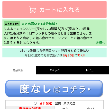
カートに入れる
まとめ買いで1箱分無料！
まとめて割引
リルムーンマンスリー[度なし：3箱購入]及び[度あり：2箱購
入]で1箱分無料！他ブランドとの組み合わせは出来ません。ま
た、度ありと度なしの組み合わせや、ワンデーとの組み合わせ
は割引対象外となります。
詳細へ
atone決済
なら何回買っても
翌月まとめて後払い
今日ご注文でもお支払いは
9月20日
で
OK!!
商品説明
スペック
レビュー
当日発送
○…
空欄…順次発送
当日発送対応表
度なし
度あり