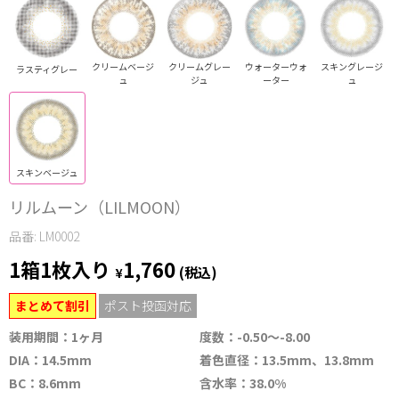
クリームベージ
クリームグレー
ウォーターウォ
スキングレージ
ラスティグレー
ュ
ジュ
ーター
ュ
スキンベージュ
リルムーン（LILMOON）
品番: LM0002
1箱1枚入り
1,760
¥
(税込)
まとめて割引
ポスト投函対応
装用期間：1ヶ月
度数：-0.50～-8.00
DIA：14.5mm
着色直径：13.5mm、13.8mm
BC：8.6mm
含水率：38.0%