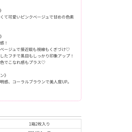
》
くて可愛いピンクベージュで甘めの色素
》
感！
ベージュで接近戦も視線もくぎづけ♡
したフチで黒目もしっかり印象アップ！
色でこなれ感もプラス♡
ン》
明感、コーラルブラウンで美人度UP。
1箱2枚入り