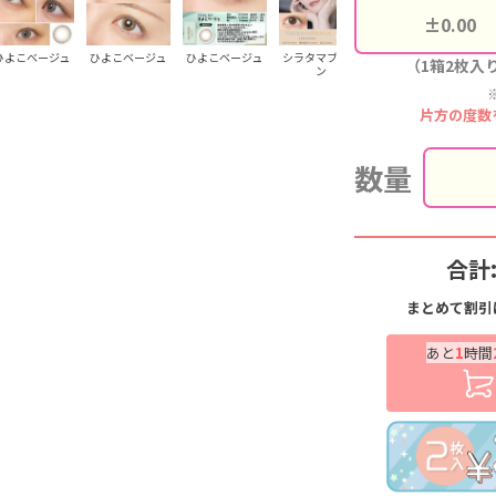
ひよこベージュ
ひよこベージュ
ひよこベージュ
シラタマブラウ
シラタマブラウ
シ
（1箱2枚入
ン
ン
片方の度数
数量
合計
まとめて割引
あと
1
時間