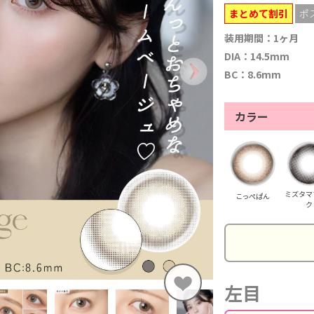
まとめて割引
ポ
装用期間：1ヶ月
DIA：14.5mm
BC：8.6mm
カラー
ミズタマ
こっぺぱん
ク
左目