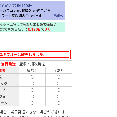
とめ買いで2箱目500円！
ーカラコンを2箱購入で2箱目がた
！カラー×度数組み合わせ自由
詳細へ
なら何回買っても
翌月まとめて後払い
注文でもお支払いは
9月20日
で
OK!!
ユキブルーは終売しました。
…
当日発送
空欄…順次発送
応表
度なし
度あり
ん
○
○
ラック
○
○
ープ
○
○
ジュ
○
○
ラウン
○
○
場合、当日発送できない場合がございま