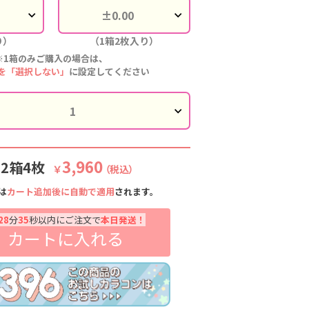
ラタマブラウ
シラタマブラウ
シラタマブラウ
シラタマブラウ
り）
（1箱2枚入り）
ン
ン
ン
ン
※1箱のみご購入の場合は、
を「選択しない」
に設定してください
3,960
:2箱4枚
￥
（税込）
は
カート追加後に自動で適用
されます。
28
分
34
秒以内にご注文で
本日発送！
カートに入れる