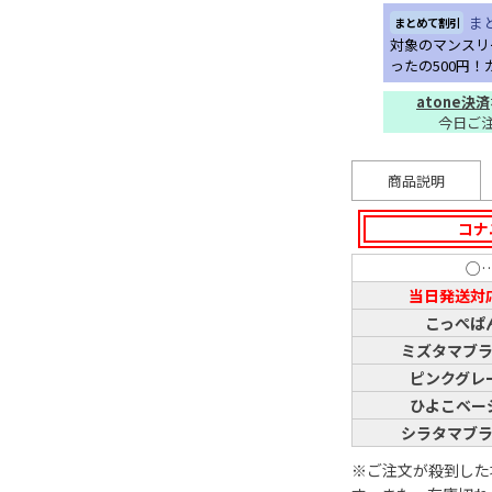
ま
まとめて割引
対象のマンスリ
ったの500円
atone決済
今日ご
商品説明
コナ
○
当日発送対
こっぺぱ
ミズタマブ
ピンクグレ
ひよこベー
シラタマブ
※ご注文が殺到した