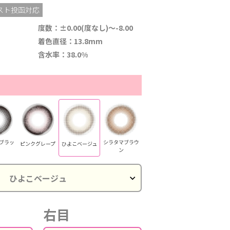
スト投函対応
度数：±0.00(度なし)～-8.00
着色直径：13.8mm
含水率：38.0%
ブラッ
シラタマブラウ
ピンクグレープ
ひよこベージュ
ン
右目