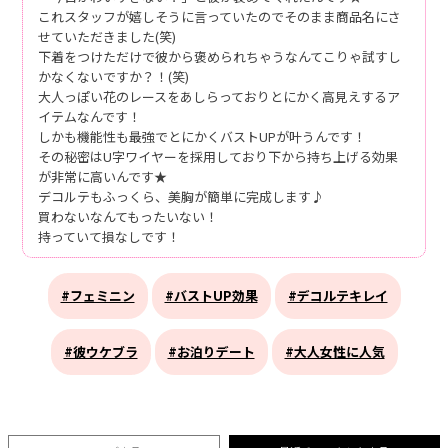
これスタッフが嬉しそうに言っていたのでそのまま商品名にさ
せていただきました(笑)
下着をつけただけで彼から褒められちゃうなんてこりゃ試すし
かなくないですか？！(笑)
大人っぽい花のレースをあしらっておりとにかく高見えするア
イテムなんです！
しかも機能性も最強でとにかくバストUPが叶うんです！
その秘密はU字ワイヤーを採用しており下から持ち上げる効果
が非常に高いんです★
デコルテもふっくら、美胸が簡単に完成します♪
買わないなんてもったいない！
持っていて損なしです！
#フェミニン
#バストUP効果
#デコルテキレイ
#彼ウケブラ
#お泊りデート
#大人女性に人気