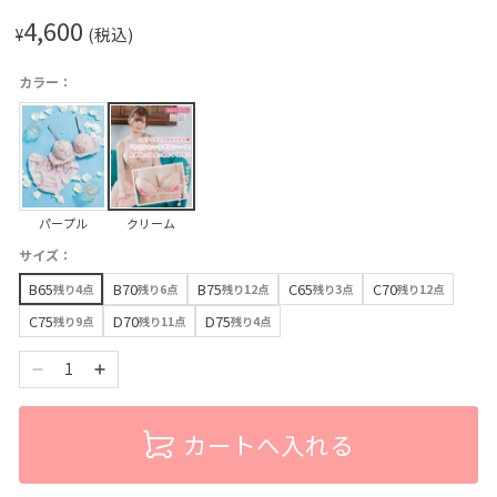
4,600
¥
(税込)
カラー：
パープル
クリーム
サイズ：
B65
B70
B75
C65
C70
残り4点
残り6点
残り12点
残り3点
残り12点
C75
D70
D75
残り9点
残り11点
残り4点
1
カートへ入れる