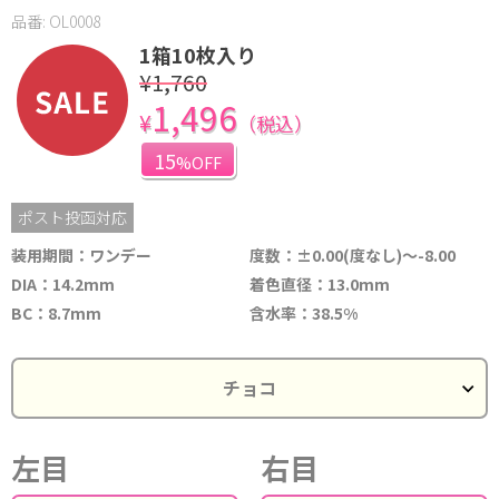
品番: OL0008
1箱10枚入り
¥1,760
1,496
¥
（税込）
15
%OFF
ポスト投函対応
装用期間：ワンデー
度数：±0.00(度なし)～-8.00
DIA：14.2mm
着色直径：13.0mm
BC：8.7mm
含水率：38.5%
左目
右目