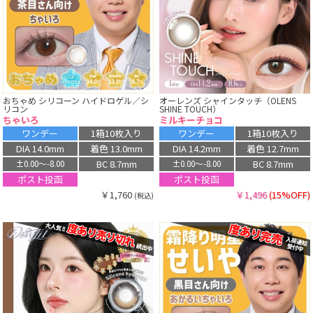
おちゃめ シリコーン ハイドロゲル／シ
オーレンズ シャインタッチ（OLENS
リコン
SHINE TOUCH）
ちゃいろ
ミルキーチョコ
ワンデー
1箱10枚入り
ワンデー
1箱10枚入り
DIA 14.0mm
着色 13.0mm
DIA 14.2mm
着色 12.7mm
BC 8.7mm
BC 8.7mm
±0.00〜-8.00
±0.00〜-8.00
ポスト投函
ポスト投函
￥1,760
￥1,496
(15%OFF)
(税込)