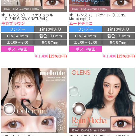
オーレンズ グローイナチュラル
オーレンズ ムードナイト（OLENS
（OLENS GLOWY NATURAL）
Mood night）
モカブラウン
ムードチョコ
ワンデー
1箱10枚入り
ワンデー
1箱10枚入り
DIA 14.2mm
着色 13.0mm
DIA 14.2mm
着色 13.3mm
BC 8.7mm
BC 8.7mm
±0.00〜-8.00
±0.00〜-10.00
ポスト投函
ポスト投函
￥1,496
(15%OFF)
￥1,496
(15%OFF)