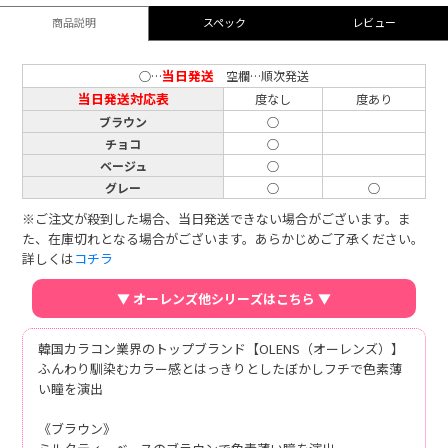
商品説明
スペック
レビュー
当日発送
○…
空欄…順次発送
当日発送対応表
度なし
度あり
ブラウン
○
チョコ
○
ベージュ
○
グレー
○
○
※ご注文が殺到した場合、当日発送できない場合がございます。ま
た、在庫切れとなる場合がございます。あらかじめご了承ください。
詳しくは
コチラ
▼ オーレンズ他シリーズはこちら ▼
韓国カラコン業界のトップブランド【OLENS（オーレンズ）】
ふんわり馴染むカラー感とはっきりとしたぼかしフチで色素薄
い瞳を演出
《ブラウン》