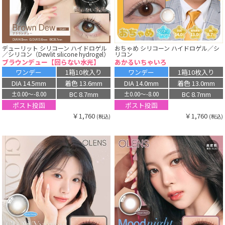
デューリット シリコーン ハイドロゲル
おちゃめ シリコーン ハイドロゲル／シ
／シリコン（Dewlit silicone hydrogel）
リコン
ブラウンデュー【回らない水光】
あかるいちゃいろ
ワンデー
1箱10枚入り
ワンデー
1箱10枚入り
DIA 14.5mm
着色 13.6mm
DIA 14.0mm
着色 13.0mm
BC 8.7mm
BC 8.7mm
±0.00〜-8.00
±0.00〜-8.00
ポスト投函
ポスト投函
￥1,760
￥1,760
(税込)
(税込)