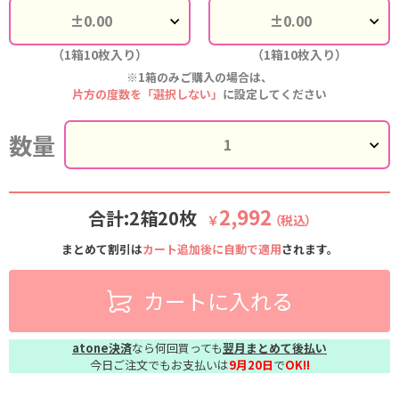
（1箱10枚入り）
（1箱10枚入り）
※1箱のみご購入の場合は、
片方の度数を「選択しない」
に設定してください
数量
2,992
合計:2箱20枚
￥
（税込）
まとめて割引は
カート追加後に自動で適用
されます。
カートに入れる
atone決済
なら何回買っても
翌月まとめて後払い
今日ご注文でもお支払いは
9月20日
で
OK!!