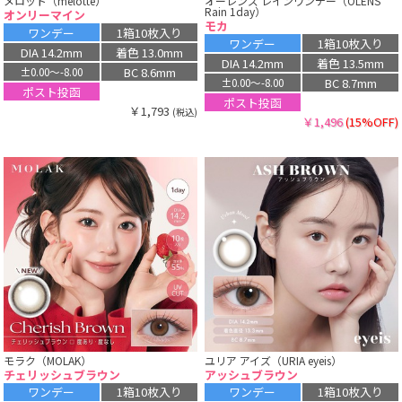
メロット（melotte）
オーレンズ レインワンデー（OLENS
Rain 1day）
オンリーマイン
モカ
ワンデー
1箱10枚入り
ワンデー
1箱10枚入り
DIA 14.2mm
着色 13.0mm
DIA 14.2mm
着色 13.5mm
BC 8.6mm
±0.00〜-8.00
BC 8.7mm
±0.00〜-8.00
ポスト投函
ポスト投函
￥1,793
(税込)
￥1,496
(15%OFF)
モラク（MOLAK）
ユリア アイズ（URIA eyeis）
チェリッシュブラウン
アッシュブラウン
ワンデー
1箱10枚入り
ワンデー
1箱10枚入り