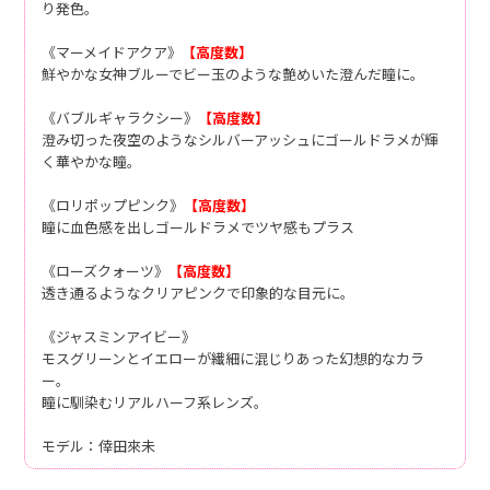
り発色。
《マーメイドアクア》
【高度数】
鮮やかな女神ブルーでビー玉のような艶めいた澄んだ瞳に。
《バブルギャラクシー》
【高度数】
澄み切った夜空のようなシルバーアッシュにゴールドラメが輝
く華やかな瞳。
《ロリポップピンク》
【高度数】
瞳に血色感を出しゴールドラメでツヤ感もプラス
《ローズクォーツ》
【高度数】
透き通るようなクリアピンクで印象的な目元に。
《ジャスミンアイビー》
モスグリーンとイエローが繊細に混じりあった幻想的なカラ
ー。
瞳に馴染むリアルハーフ系レンズ。
モデル：倖田來未