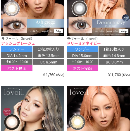
ラヴェール（loveil）
ラヴェール（loveil）
アッシュグレージュ
ドリーミアネイビー
ワンデー
1箱10枚入り
ワンデー
1箱10枚入り
DIA 14.2mm
着色 13.5mm
DIA 15.0mm
着色 14.8mm
BC 8.5mm
BC 8.6mm
±0.00〜-10.00
±0.00〜-10.00
ポスト投函
ポスト投函
￥1,760
￥1,760
(税込)
(税込)