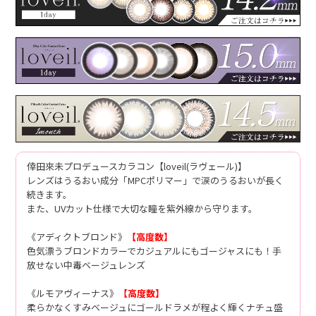
倖田來未プロデュースカラコン【loveil(ラヴェール)】
レンズはうるおい成分「MPCポリマー」で涙のうるおいが長く
続きます。
また、UVカット仕様で大切な瞳を紫外線から守ります。
《アディクトブロンド》
【高度数】
色気漂うブロンドカラーでカジュアルにもゴージャスにも！手
放せない中毒ベージュレンズ
《ルモアヴィーナス》
【高度数】
柔らかなくすみベージュにゴールドラメが程よく輝くナチュ盛