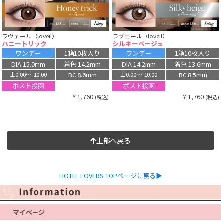
ラヴェール（loveil）
ラヴェール（loveil）
ハニートリック
シルキーベージュ
ワンデー
1箱10枚入り
ワンデー
1箱10枚入り
DIA 15.0mm
着色 14.2mm
DIA 14.2mm
着色 13.6mm
BC 8.6mm
BC 8.5mm
±0.00〜-10.00
±0.00〜-10.00
ポスト投函
ポスト投函
￥1,760
￥1,760
(税込)
(税込)
上部へ戻る
HOTEL LOVERS TOPページに戻る▶
マイページ