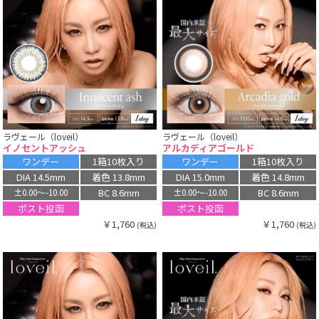
ラヴェール（loveil）
ラヴェール（loveil）
イノセントアッシュ
アルカディアゴールド
ワンデー
1箱10枚入り
ワンデー
1箱10枚入り
DIA 14.5mm
着色 13.8mm
DIA 15.0mm
着色 14.8mm
BC 8.6mm
BC 8.6mm
±0.00〜-10.00
±0.00〜-10.00
ポスト投函
ポスト投函
￥1,760
￥1,760
(税込)
(税込)