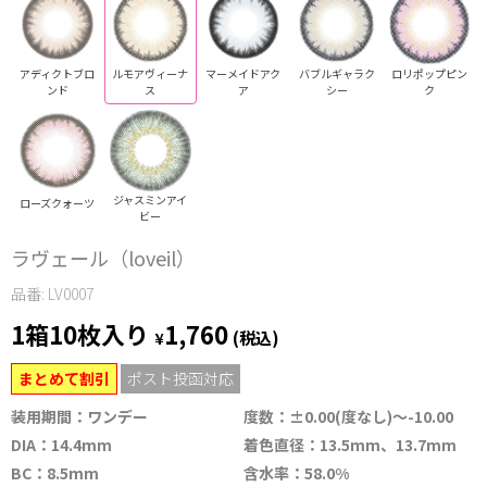
アディクトブロ
ルモアヴィーナ
マーメイドアク
バブルギャラク
ロリポップピン
ンド
ス
ア
シー
ク
ジャスミンアイ
ローズクォーツ
ビー
ラヴェール（loveil）
品番: LV0007
1箱10枚入り
1,760
¥
(税込)
まとめて割引
ポスト投函対応
装用期間：ワンデー
度数：±0.00(度なし)～-10.00
DIA：14.4mm
着色直径：13.5mm、13.7mm
BC：8.5mm
含水率：58.0%