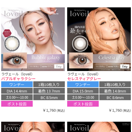
ラヴェール（loveil）
ラヴェール（loveil）
バブルギャラクシー
セレスティアグレー
ワンデー
1箱10枚入り
ワンデー
1箱10枚入り
DIA 14.4mm
着色 13.7mm
DIA 15.0mm
着色 14.8mm
BC 8.5mm
BC 8.6mm
±0.00〜-10.00
±0.00〜-10.00
ポスト投函
ポスト投函
￥1,760
￥1,760
(税込)
(税込)