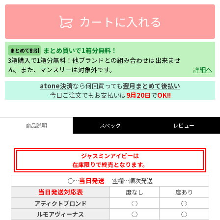
カートに入れる
まとめ買いで1箱分無料！
まとめて割引
3箱購入で1箱分無料！他ブランドとの組み合わせは出来ませ
ん。また、マンスリーは対象外です。
詳細へ
atone決済
なら何回買っても
翌月まとめて後払い
今日ご注文でもお支払いは
9月20日
で
OK!!
商品説明
スペック
レビュー
ジャスミンアイビーは
在庫限りで終売となります。
当日発送
○…
空欄…順次発送
当日発送対応表
度なし
度あり
アディクトブロンド
○
○
ルモアヴィーナス
○
○