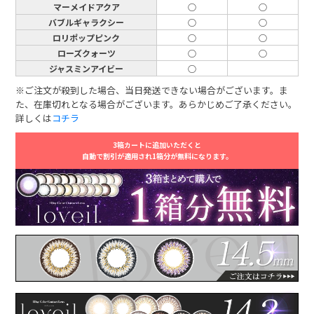
マーメイドアクア
○
○
バブルギャラクシー
○
○
ロリポップピンク
○
○
ローズクォーツ
○
○
ジャスミンアイビー
○
※ご注文が殺到した場合、当日発送できない場合がございます。ま
た、在庫切れとなる場合がございます。あらかじめご了承ください。
詳しくは
コチラ
3箱カートに追加いただくと
自動で割引が適用され1箱分が無料になります。