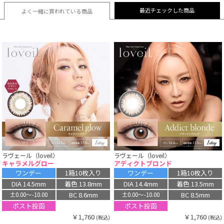
最近チェックした商品
よく一緒に買われている
商品
ラヴェール（loveil）
ラヴェール（loveil）
キャラメルグロー
アディクトブロンド
ワンデー
1箱10枚入り
ワンデー
1箱10枚入り
DIA 14.5mm
着色 13.8mm
DIA 14.4mm
着色 13.5mm
BC 8.6mm
BC 8.5mm
±0.00〜-10.00
±0.00〜-10.00
ポスト投函
ポスト投函
￥1,760
￥1,760
(税込)
(税込)