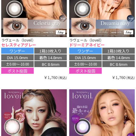
ラヴェール（loveil）
ラヴェール（loveil）
セレスティアグレー
ドリーミアネイビー
ワンデー
1箱10枚入り
ワンデー
1箱10枚入り
DIA 15.0mm
着色 14.8mm
DIA 15.0mm
着色 14.8mm
BC 8.6mm
BC 8.6mm
±0.00〜-10.00
±0.00〜-10.00
ポスト投函
ポスト投函
￥1,760
￥1,760
(税込)
(税込)