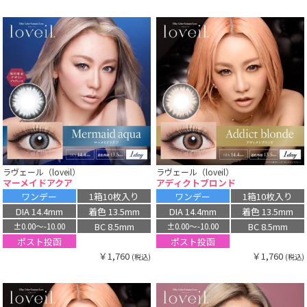
ラヴェール（loveil）
ラヴェール（loveil）
マーメイドアクア
アディクトブロンド
ワンデー
1箱10枚入り
ワンデー
1箱10枚入り
DIA 14.4mm
着色 13.5mm
DIA 14.4mm
着色 13.5mm
BC 8.5mm
BC 8.5mm
±0.00〜-10.00
±0.00〜-10.00
ポスト投函
ポスト投函
￥1,760
￥1,760
(税込)
(税込)