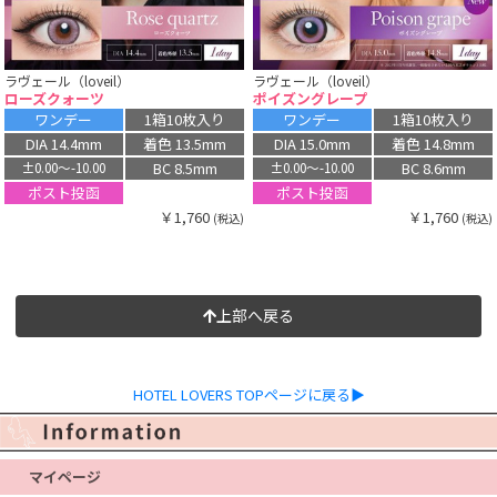
ラヴェール（loveil）
ラヴェール（loveil）
ローズクォーツ
ポイズングレープ
ワンデー
1箱10枚入り
ワンデー
1箱10枚入り
DIA 14.4mm
着色 13.5mm
DIA 15.0mm
着色 14.8mm
BC 8.5mm
BC 8.6mm
±0.00〜-10.00
±0.00〜-10.00
ポスト投函
ポスト投函
￥1,760
￥1,760
(税込)
(税込)
上部へ戻る
HOTEL LOVERS TOPページに戻る▶
マイページ