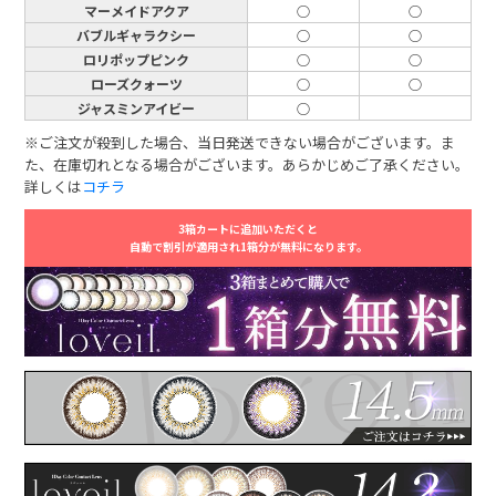
マーメイドアクア
○
○
バブルギャラクシー
○
○
ロリポップピンク
○
○
ローズクォーツ
○
○
ジャスミンアイビー
○
※ご注文が殺到した場合、当日発送できない場合がございます。ま
た、在庫切れとなる場合がございます。あらかじめご了承ください。
詳しくは
コチラ
3箱カートに追加いただくと
自動で割引が適用され1箱分が無料になります。