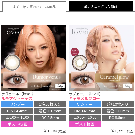
最近チェックした商品
よく一緒に買われている
商品
ラヴェール（loveil）
ラヴェール（loveil）
ルモアヴィーナス
キャラメルグロー
ワンデー
1箱10枚入り
ワンデー
1箱10枚入り
DIA 14.4mm
着色 13.7mm
DIA 14.5mm
着色 13.8mm
BC 8.5mm
BC 8.6mm
±0.00〜-10.00
±0.00〜-10.00
ポスト投函
ポスト投函
￥1,760
￥1,760
(税込)
(税込)