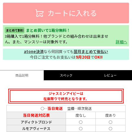
カートに入れる
まとめ買いで1箱分無料！
まとめて割引
3箱購入で1箱分無料！他ブランドとの組み合わせは出来ませ
ん。また、マンスリーは対象外です。
詳細へ
atone決済
なら何回買っても
翌月まとめて後払い
今日ご注文でもお支払いは
9月20日
で
OK!!
商品説明
スペック
レビュー
ジャスミンアイビーは
在庫限りで終売となります。
当日発送
○…
空欄…順次発送
当日発送対応表
度なし
度あり
アディクトブロンド
○
○
ルモアヴィーナス
○
○