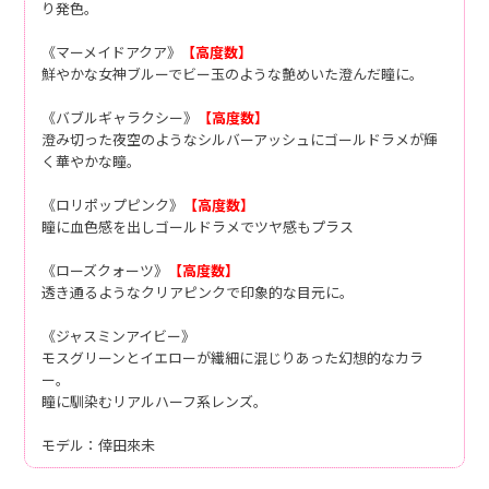
り発色。
《マーメイドアクア》
【高度数】
鮮やかな女神ブルーでビー玉のような艶めいた澄んだ瞳に。
《バブルギャラクシー》
【高度数】
澄み切った夜空のようなシルバーアッシュにゴールドラメが輝
く華やかな瞳。
《ロリポップピンク》
【高度数】
瞳に血色感を出しゴールドラメでツヤ感もプラス
《ローズクォーツ》
【高度数】
透き通るようなクリアピンクで印象的な目元に。
《ジャスミンアイビー》
モスグリーンとイエローが繊細に混じりあった幻想的なカラ
ー。
瞳に馴染むリアルハーフ系レンズ。
モデル：倖田來未