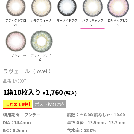
アディクトブロ
ルモアヴィーナ
マーメイドアク
バブルギャラク
ロリポップピン
ンド
ス
ア
シー
ク
ジャスミンアイ
ローズクォーツ
ビー
ラヴェール（loveil）
品番: LV0007
1箱10枚入り
1,760
¥
(税込)
まとめて割引
ポスト投函対応
装用期間：ワンデー
度数：±0.00(度なし)～-10.00
DIA：14.4mm
着色直径：13.5mm、13.7mm
BC：8.5mm
含水率：58.0%