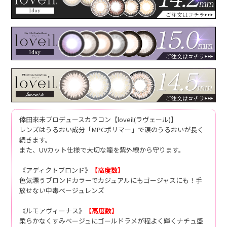
倖田來未プロデュースカラコン【loveil(ラヴェール)】
レンズはうるおい成分「MPCポリマー」で涙のうるおいが長く
続きます。
また、UVカット仕様で大切な瞳を紫外線から守ります。
《アディクトブロンド》
【高度数】
色気漂うブロンドカラーでカジュアルにもゴージャスにも！手
放せない中毒ベージュレンズ
《ルモアヴィーナス》
【高度数】
柔らかなくすみベージュにゴールドラメが程よく輝くナチュ盛