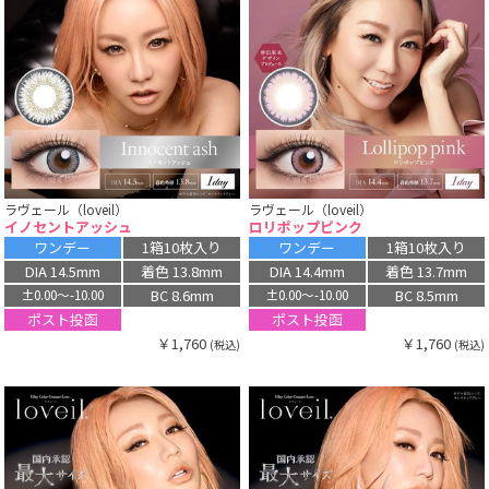
ラヴェール（loveil）
ラヴェール（loveil）
イノセントアッシュ
ロリポップピンク
ワンデー
1箱10枚入り
ワンデー
1箱10枚入り
DIA 14.5mm
着色 13.8mm
DIA 14.4mm
着色 13.7mm
BC 8.6mm
BC 8.5mm
±0.00〜-10.00
±0.00〜-10.00
ポスト投函
ポスト投函
￥1,760
￥1,760
(税込)
(税込)