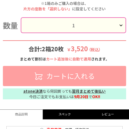
※1箱のみご購入の場合は、
片方の度数を「選択しない」
に設定してください
数量
3,520
合計:2箱20枚
￥
（税込）
まとめて割引は
カート追加後に自動で適用
されます。
カートに入れる
atone決済
なら何回買っても
翌月まとめて後払い
今日ご注文でもお支払いは
9月20日
で
OK!!
商品説明
スペック
レビュー