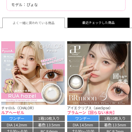
モデル：ぴょな
最近チェックした商品
よく一緒に買われている
商品
チャロル（CHALOR）
アイエクリプス（aieclipse）
ルアヘーゼル
ブラムーン【回らない水光】
ワンデー
1箱10枚入り
ワンデー
1箱10枚入り
DIA 14.2mm
着色 13.5mm
DIA 14.5mm
着色 13.5mm
BC 8.6mm
BC 8.7mm
±0.00〜-8.00
±0.00〜-10.00