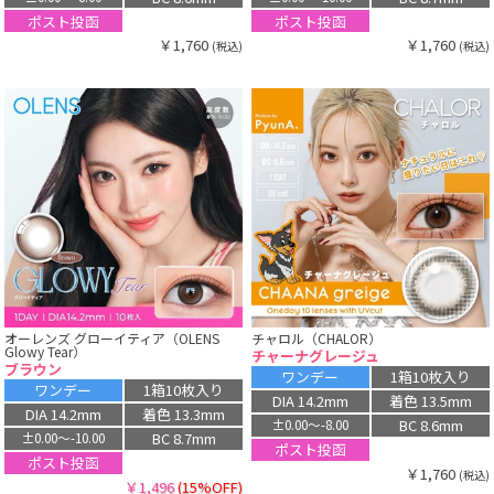
ポスト投函
ポスト投函
￥1,760
￥1,760
(税込)
(税込)
オーレンズ グローイティア（OLENS
チャロル（CHALOR）
Glowy Tear）
チャーナグレージュ
ブラウン
ワンデー
1箱10枚入り
ワンデー
1箱10枚入り
DIA 14.2mm
着色 13.5mm
DIA 14.2mm
着色 13.3mm
BC 8.6mm
±0.00〜-8.00
BC 8.7mm
±0.00〜-10.00
ポスト投函
ポスト投函
￥1,760
(税込)
￥1,496
(15%OFF)