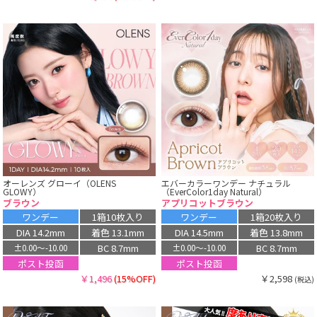
オーレンズ グローイ（OLENS
エバーカラーワンデー ナチュラル
GLOWY）
（EverColor1day Natural）
ブラウン
アプリコットブラウン
ワンデー
1箱10枚入り
ワンデー
1箱20枚入り
DIA 14.2mm
着色 13.1mm
DIA 14.5mm
着色 13.8mm
BC 8.7mm
BC 8.7mm
±0.00〜-10.00
±0.00〜-10.00
ポスト投函
ポスト投函
￥1,496
(15%OFF)
￥2,598
(税込)