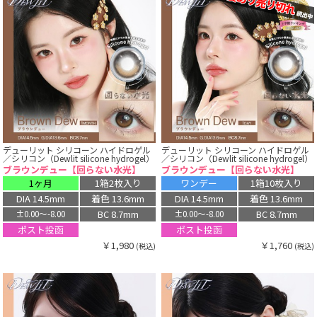
デューリット シリコーン ハイドロゲル
デューリット シリコーン ハイドロゲル
／シリコン（Dewlit silicone hydrogel）
／シリコン（Dewlit silicone hydrogel）
ブラウンデュー【回らない水光】
ブラウンデュー【回らない水光】
1ヶ月
1箱2枚入り
ワンデー
1箱10枚入り
DIA 14.5mm
着色 13.6mm
DIA 14.5mm
着色 13.6mm
BC 8.7mm
BC 8.7mm
±0.00〜-8.00
±0.00〜-8.00
ポスト投函
ポスト投函
￥1,980
￥1,760
(税込)
(税込)