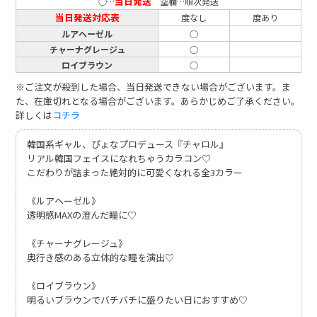
当日発送
○…
空欄…順次発送
当日発送対応表
度なし
度あり
ルアヘーゼル
○
チャーナグレージュ
○
ロイブラウン
○
※ご注文が殺到した場合、当日発送できない場合がございます。ま
た、在庫切れとなる場合がございます。あらかじめご了承ください。
詳しくは
コチラ
韓国系ギャル、ぴょなプロデュース『チャロル』
リアル韓国フェイスになれちゃうカラコン♡
こだわりが詰まった絶対的に可愛くなれる全3カラー
《ルアヘーゼル》
透明感MAXの澄んだ瞳に♡
《チャーナグレージュ》
奥行き感のある立体的な瞳を演出♡
《ロイブラウン》
明るいブラウンでバチバチに盛りたい日におすすめ♡