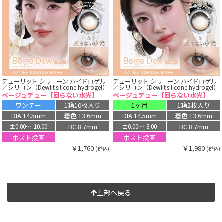
デューリット シリコーン ハイドロゲル
デューリット シリコーン ハイドロゲル
／シリコン（Dewlit silicone hydrogel）
／シリコン（Dewlit silicone hydrogel）
ベージュデュー【回らない水光】
ベージュデュー【回らない水光】
ワンデー
1箱10枚入り
1ヶ月
1箱2枚入り
DIA 14.5mm
着色 13.6mm
DIA 14.5mm
着色 13.6mm
BC 8.7mm
BC 8.7mm
±0.00〜-10.00
±0.00〜-8.00
ポスト投函
ポスト投函
￥1,760
￥1,980
(税込)
(税込)
上部へ戻る