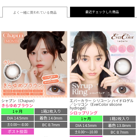
最近チェックした商品
よく一緒に買われている
商品
シャプン（Chapun）
エバーカラー シリコーン ハイドロゲル
／シリコン（EverColor silicone
きらゆめブラウン
hydrogel）
1ヶ月
1箱2枚入り
シロップリング
DIA 14.5mm
着色 14.0mm
1ヶ月
1箱2枚入り
BC 8.7mm
±0.00〜-8.00
DIA 14.5mm
着色 13.8mm
ポスト投函
BC 8.7mm
±0.00〜-10.00