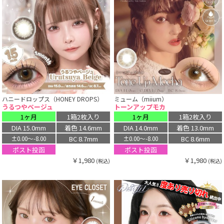
ハニードロップス（HONEY DROPS）
ミューム（miium）
うるつやベージュ
トーンアップモカ
1ヶ月
1箱2枚入り
1ヶ月
1箱2枚入り
DIA 15.0mm
着色 14.6mm
DIA 14.0mm
着色 13.0mm
BC 8.7mm
BC 8.6mm
±0.00〜-8.00
±0.00〜-8.00
ポスト投函
ポスト投函
￥1,980
￥1,980
(税込)
(税込)