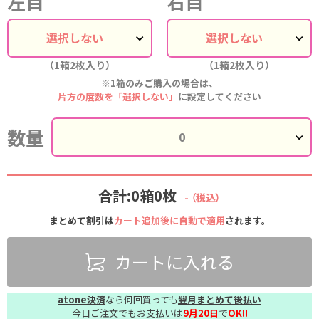
左目
右目
（1箱2枚入り）
（1箱2枚入り）
※1箱のみご購入の場合は、
片方の度数を「選択しない」
に設定してください
数量
合計:0箱0枚
-
（税込）
まとめて割引は
カート追加後に自動で適用
されます。
カートに入れる
atone決済
なら何回買っても
翌月まとめて後払い
今日ご注文でもお支払いは
9月20日
で
OK!!