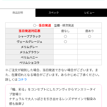
商品説明
スペック
レビュー
当日発送
○…
空欄…順次発送
当日発送対応表
度なし
度あり
シャープブラック
○
○
ヴェールグレージュ
○
メリムグレー
メリムブラウン
ぺリムハニー
ぺリムショコラ
※ご注文が殺到した場合、当日発送できない場合がございます。ま
た、在庫切れとなる場合がございます。あらかじめご了承ください。
詳しくは
コチラ
「瞳、彩る」をコンセプトにしたアンヴィからマンスリータイ
プ登場☆
ナチュラルで大人っぽさを引き出せるレンズデザインで馴染み
感も抜群♪