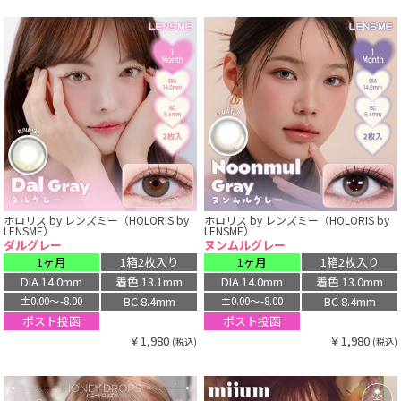
ホロリス by レンズミー（HOLORIS by
ホロリス by レンズミー（HOLORIS by
LENSME）
LENSME）
ダルグレー
ヌンムルグレー
1ヶ月
1箱2枚入り
1ヶ月
1箱2枚入り
DIA 14.0mm
着色 13.1mm
DIA 14.0mm
着色 13.0mm
BC 8.4mm
BC 8.4mm
±0.00〜-8.00
±0.00〜-8.00
ポスト投函
ポスト投函
￥1,980
￥1,980
(税込)
(税込)