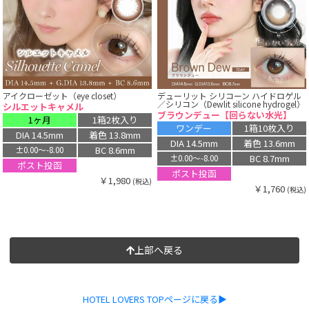
アイクローゼット（eye closet）
デューリット シリコーン ハイドロゲル
／シリコン（Dewlit silicone hydrogel）
シルエットキャメル
ブラウンデュー【回らない水光】
1ヶ月
1箱2枚入り
ワンデー
1箱10枚入り
DIA 14.5mm
着色 13.8mm
DIA 14.5mm
着色 13.6mm
BC 8.6mm
±0.00〜-8.00
BC 8.7mm
±0.00〜-8.00
ポスト投函
ポスト投函
￥1,980
(税込)
￥1,760
(税込)
上部へ戻る
HOTEL LOVERS TOPページに戻る▶