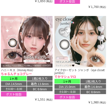
￥1,650
ポスト投函
(税込)
￥1,760
(税込)
ハニーキス（Honey Kiss）
アイクローゼット ジャンボ（eye closet
jumbo）
ちゅるんチョコグレー
でかマシュマロ
1ヶ月
1箱2枚入り
1ヶ月
1箱2枚入り
DIA 14.5mm
着色 13.6mm
DIA 15.0mm
着色 14.4mm
BC 8.6mm
±0.00〜-8.00
BC 8.6mm
±0.00〜-8.00
ポスト投函
ポスト投函
￥1,551
(税込)
￥1,980
(税込)