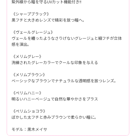
紫外線から瞳を守るUVカット機能付き!!
《シャープブラック》
黒フチと大きめレンズで精彩を放つ瞳へ。
《ヴェールグレージュ》
ヴェールを纏ったようなさりげないグレージュと細フチが立体
感を演出。
《メリムグレー》
洗練されたグレーカラーでクールな印象を与える
《メリムブラウン》
ベーシックなブラウンでナチュラルな透明感を放つレンズ。
《ぺリムハニー》
明るいハニーベージュで自然な華やかさをプラス
《ぺリムショコラ》
ぼかした太フチと赤みブラウンで柔らかい瞳に。
モデル：黒木メイサ