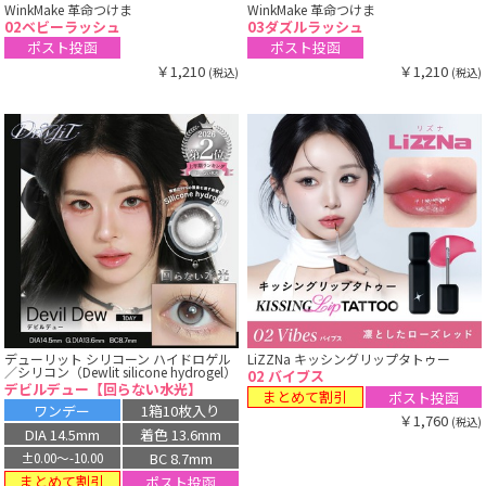
WinkMake 革命つけま
WinkMake 革命つけま
02ベビーラッシュ
03ダズルラッシュ
ポスト投函
ポスト投函
￥1,210
￥1,210
(税込)
(税込)
デューリット シリコーン ハイドロゲル
LiZZNa キッシングリップタトゥー
／シリコン（Dewlit silicone hydrogel）
02 バイブス
デビルデュー【回らない水光】
まとめて割引
ポスト投函
ワンデー
1箱10枚入り
￥1,760
(税込)
DIA 14.5mm
着色 13.6mm
BC 8.7mm
±0.00〜-10.00
まとめて割引
ポスト投函