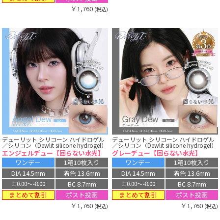
￥1,760
(税込)
デューリット シリコーン ハイドロゲル
デューリット シリコーン ハイドロゲル
／シリコン（Dewlit silicone hydrogel）
／シリコン（Dewlit silicone hydrogel）
エンジェルデュー【回らない水光】
グレーデュー【回らない水光】
ワンデー
1箱10枚入り
ワンデー
1箱10枚入り
DIA 14.5mm
着色 13.6mm
DIA 14.5mm
着色 13.6mm
BC 8.7mm
BC 8.7mm
±0.00〜-8.00
±0.00〜-8.00
まとめて割引
まとめて割引
ポスト投函
ポスト投函
￥1,760
￥1,760
(税込)
(税込)