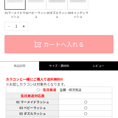
01マーメイドラ
02ベビーラッシ
03ダズルラッシ
04キャンディラ
ッシュ
ュ
ュ
ッシュ
1
カートへ入れる
商品説明
サイズ・原材料
レビュー
カラコンと一緒にご購入で送料無料!!
※お試しカラコンは対象外となります。
当日発送
○…
空欄…順次発送
当日発送対応表
01 マーメイドラッシュ
〇
02 ベビーラッシュ
〇
03 ダズルラッシュ
〇