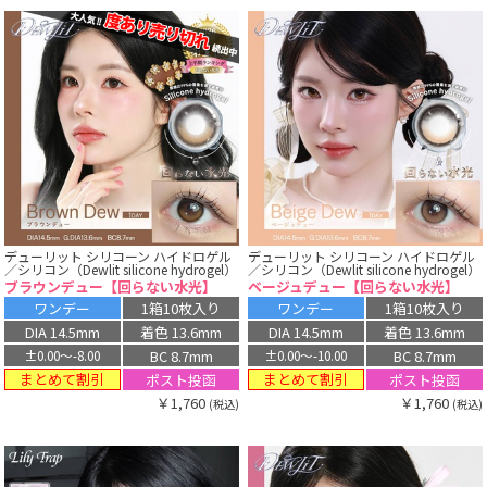
デューリット シリコーン ハイドロゲル
デューリット シリコーン ハイドロゲル
／シリコン（Dewlit silicone hydrogel）
／シリコン（Dewlit silicone hydrogel）
ブラウンデュー【回らない水光】
ベージュデュー【回らない水光】
ワンデー
1箱10枚入り
ワンデー
1箱10枚入り
DIA 14.5mm
着色 13.6mm
DIA 14.5mm
着色 13.6mm
BC 8.7mm
BC 8.7mm
±0.00〜-8.00
±0.00〜-10.00
まとめて割引
まとめて割引
ポスト投函
ポスト投函
￥1,760
￥1,760
(税込)
(税込)