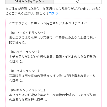
04 キャンディラッシュ
〇
※ご注文が殺到した場合、在庫切れとなる場合がございます。あらか
じめご了承ください。詳しくは
コチラ
こだわりまくったホテラバ完全オリジナルつけまつげ♡
《01 マーメイドラッシュ》
まつエクのような美しい束感で、中華美女のような上品で魅力
的な目元に。
《02 ベビーラッシュ》
ナチュラルだけど存在感のある、韓国アイドルのような印象的
な目元に。
《03 ダズルラッシュ》
写真映え抜群な長めの束感まつげで誰もが目を奪われるクール
な目元に。
《04 キャンディラッシュ》
ありったけの可愛いを集めた二次元級の束感で、ちょっぴり毒
のある存在感抜群な目元に。