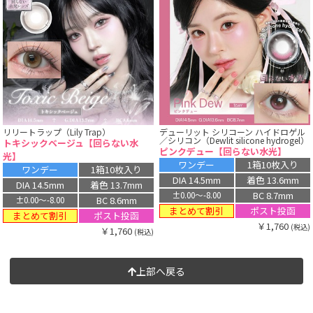
リリートラップ（Lily Trap）
デューリット シリコーン ハイドロゲル
／シリコン（Dewlit silicone hydrogel）
トキシックベージュ【回らない水
ピンクデュー【回らない水光】
光】
ワンデー
1箱10枚入り
ワンデー
1箱10枚入り
DIA 14.5mm
着色 13.6mm
DIA 14.5mm
着色 13.7mm
BC 8.7mm
±0.00〜-8.00
BC 8.6mm
±0.00〜-8.00
まとめて割引
ポスト投函
まとめて割引
ポスト投函
￥1,760
(税込)
￥1,760
(税込)
上部へ戻る