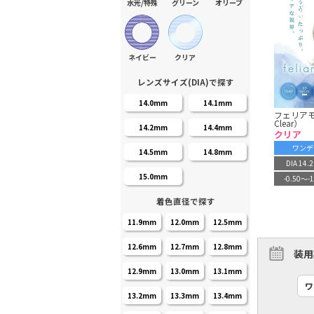
水光/特殊
グリーン
オリーブ
ネイビー
クリア
レンズサイズ(DIA)で探す
14.0mm
14.1mm
フェリアモ 
Clear）
14.2mm
14.4mm
クリア
ワンデ
14.5mm
14.8mm
DIA 14
15.0mm
-0.50〜-1
着色直径で探す
11.9mm
12.0mm
12.5mm
12.6mm
12.7mm
12.8mm
装用
12.9mm
13.0mm
13.1mm
ワ
13.2mm
13.3mm
13.4mm