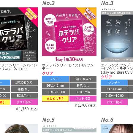
No.2
No.3
クリア シリコーンハイド
ホテラバクリア モイストUVワン
エアレンズ ワンデー
コン（silicone
デー
ーUVウルトラティン（a
）
1day moisture UV U
クリア
クリア
ワンデー
1箱30枚入り
ー
1箱30枚入り
ワンデー
DIA 14.2mm
着色 なし
.0mm
着色 なし
DIA 14.0mm
-0.50〜-10.00
BC 8.5mm
0.00
BC 8.7mm
-0.50〜-10.00
まとめて割引
ポスト投函
割引
ポスト投函
ポスト投函
￥1,760
(税込)
￥1,760
(税込)
No.5
No.6