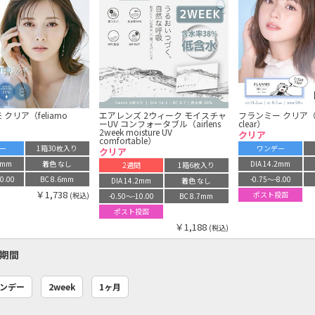
クリア（feliamo
エアレンズ 2ウィーク モイスチャ
フランミー クリア（F
ーUV コンフォータブル（airlens
clear）
2week moisture UV
クリア
comfortable）
ー
1箱30枚入り
ワンデー
クリア
.2mm
着色 なし
DIA 14.2mm
2週間
1箱6枚入り
0.00
BC 8.6mm
-0.75〜-8.00
DIA 14.2mm
着色 なし
￥1,738
ポスト投函
(税込)
-0.50〜-10.00
BC 8.7mm
ポスト投函
￥1,188
(税込)
期間
ンデー
2week
1ヶ月