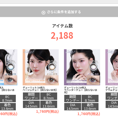
さらに条件を追加する
アイテム数
2,188
枚入
デューリット/10枚入
デューリット/10枚入
デューリット
ー【回らない水
ベージュデュー【回らない水光】
ラベンダーデュー【回らない水
プラムデュ
光】
期間
BC
期間
BC
期間
BC
ワンデー
8.7mm
ワンデ
8.7mm
ワンデー
8.7mm
DIA
着色
DIA
着色
DIA
着色
14.5mm
13.6mm
14.5
13.6mm
14.5mm
13.6mm
1,760円(税込)
760円(税込)
1,760円(税込)