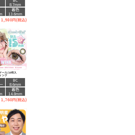
BC
月
8.7mm
着色
mm
13.6mm
1,980円(税込)
ール/10枚入
ィンク
BC
ー
8.6mm
着色
mm
14.8mm
1,760円(税込)