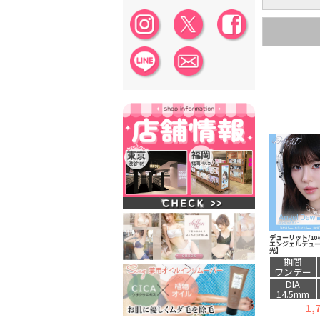
デューリット/10
エンジェルデュ
光】
期間
ワンデー
DIA
14.5mm
1,