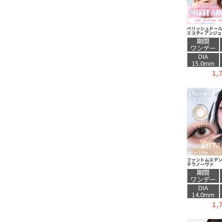
ベリッシュドール
ミスティアンジュ
期間
ワンデー
DIA
15.0mm
1,
ファントムエデン
テラノーヴァ
期間
ワンデー
DIA
14.0mm
1,