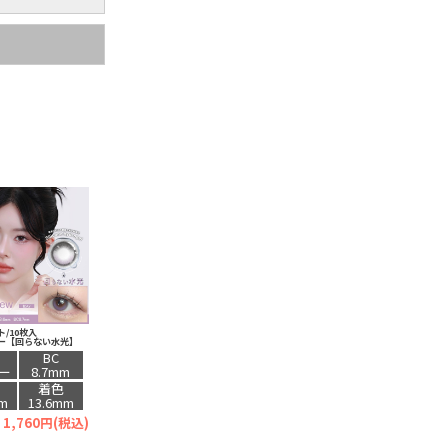
/10枚入
ー【回らない水光】
BC
ー
8.7mm
着色
mm
13.6mm
1,760円(税込)