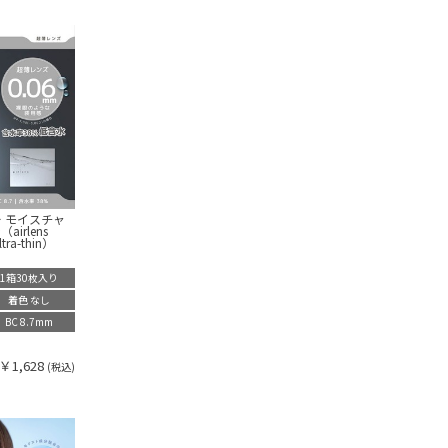
 モイスチャ
irlens
ltra-thin）
1箱30枚入り
着色 なし
BC 8.7mm
￥1,628
(税込)