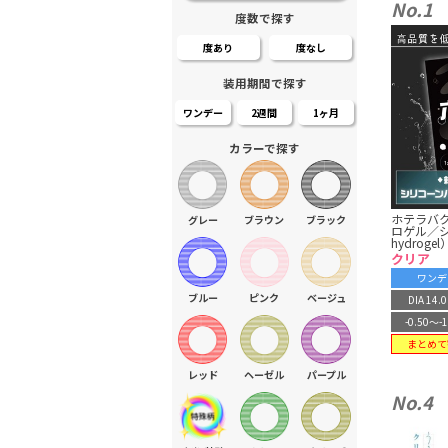
No.1
度数で探す
度あり
度なし
装用期間で探す
ワンデー
2週間
1ヶ月
カラーで探す
ホテラバ
グレー
ブラウン
ブラック
ロゲル／シリ
hydrogel
クリア
ワンデ
ブルー
ピンク
ベージュ
DIA 14
-0.50〜-1
まとめて
レッド
ヘーゼル
パープル
No.4