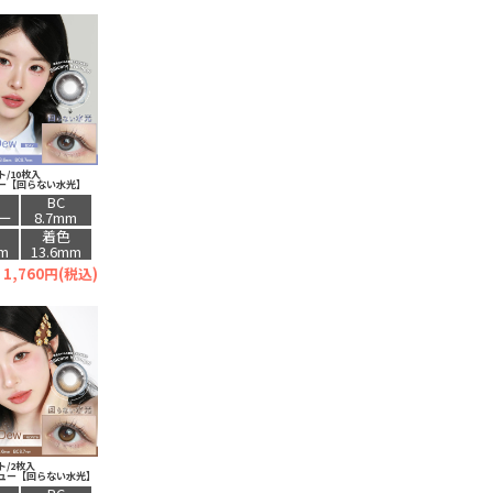
/10枚入
ー【回らない水光】
BC
ー
8.7mm
着色
mm
13.6mm
1,760円(税込)
/2枚入
ュー【回らない水光】