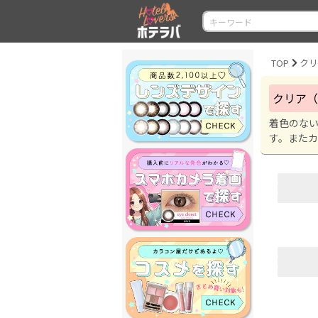
TOP
ク
クリア（
着色のな
す。また