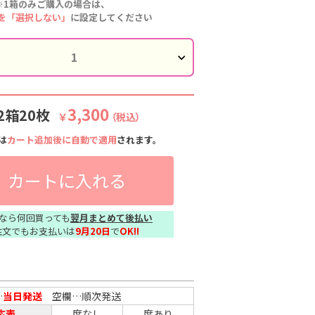
※1箱のみご購入の場合は、
を「選択しない」
に設定してください
3,300
2箱20枚
￥
（税込）
は
カート追加後に自動で適用
されます。
カートに入れる
なら何回買っても
翌月まとめて後払い
注文でもお支払いは
9月20日
で
OK!!
…
当日発送
空欄…順次発送
応表
度なし
度あり