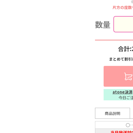
片方の度数
数量
合計:
まとめて割引
atone決済
今日ご
商品説明
○
当日発送対