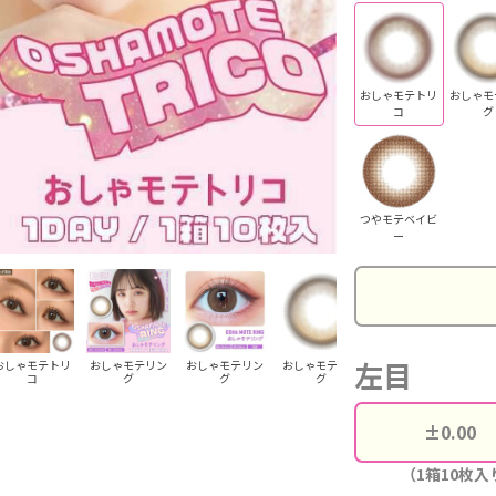
おしゃモテトリ
おしゃモ
コ
グ
つやモテベイビ
ー
左目
おしゃモテトリ
おしゃモテリン
おしゃモテリン
おしゃモテリン
おしゃモテリン
う
コ
グ
グ
グ
グ
（1箱10枚入