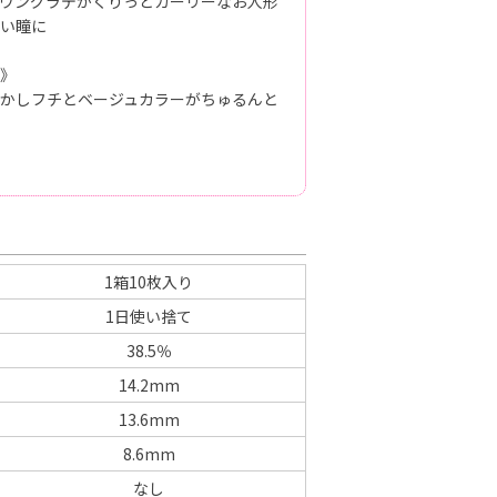
ウングラデがくりっとガーリーなお人形
い瞳に
》
かしフチとベージュカラーがちゅるんと
1箱10枚入り
1日使い捨て
38.5％
14.2mm
13.6mm
8.6mm
なし