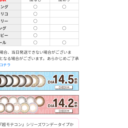
リング
○
○
トリコ
○
ェリー
○
ング
○
○
イビー
○
ール
○
○
場合、当日発送できない場合がございま
となる場合がございます。あらかじめご了承
コチラ
『超モテコン』シリーズワンデータイプか