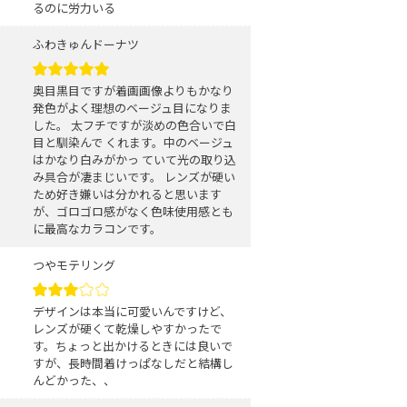
るのに労力いる
ふわきゅんドーナツ
奥目黒目ですが着画画像よりもかなり
発色がよく理想のベージュ目になりま
した。 太フチですが淡めの色合いで白
目と馴染んで くれます。中のベージュ
はかなり白みがかっ ていて光の取り込
み具合が凄まじいです。 レンズが硬い
ため好き嫌いは分かれると思います
が、ゴロゴロ感がなく色味使用感とも
に最高なカラコンです。
つやモテリング
デザインは本当に可愛いんですけど、
レンズが硬くて乾燥しやすかったで
す。ちょっと出かけるときには良いで
すが、長時間着けっぱなしだと結構し
んどかった、、