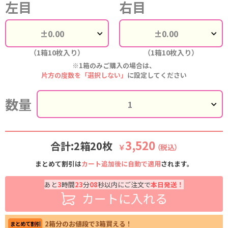
左目
右目
（1箱10枚入り）
（1箱10枚入り）
※1箱のみご購入の場合は、
片方の度数を「選択しない」
に設定してください
数量
3,520
合計:2箱20枚
￥
（税込）
まとめて割引は
カート追加後に自動で適用
されます。
あと
3
時間
23
分
07
秒以内にご注文で
本日発送！
カートに入れる
2箱分のお値段で3箱買える！
まとめて割引