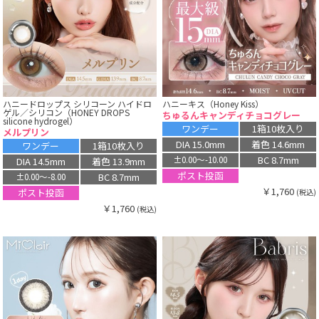
ハニードロップス シリコーン ハイドロ
ハニーキス（Honey Kiss）
ゲル／シリコン（HONEY DROPS
ちゅるんキャンディチョコグレー
silicone hydrogel）
ワンデー
1箱10枚入り
メルプリン
DIA 15.0mm
着色 14.6mm
ワンデー
1箱10枚入り
BC 8.7mm
±0.00〜-10.00
DIA 14.5mm
着色 13.9mm
ポスト投函
BC 8.7mm
±0.00〜-8.00
￥1,760
ポスト投函
(税込)
￥1,760
(税込)