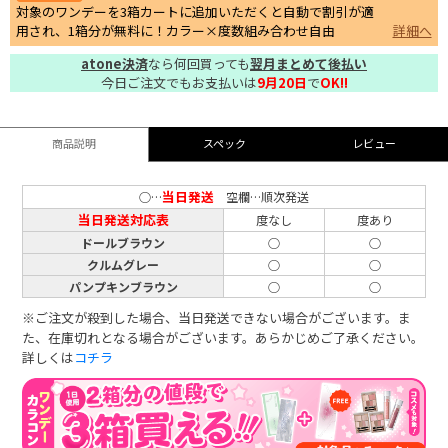
対象のワンデーを3箱カートに追加いただくと自動で割引が適
用され、1箱分が無料に！カラー×度数組み合わせ自由
詳細へ
atone決済
なら何回買っても
翌月まとめて後払い
今日ご注文でもお支払いは
9月20日
で
OK!!
商品説明
スペック
レビュー
当日発送
○…
空欄…順次発送
当日発送対応表
度なし
度あり
ドールブラウン
○
○
クルムグレー
○
○
パンプキンブラウン
○
○
※ご注文が殺到した場合、当日発送できない場合がございます。ま
た、在庫切れとなる場合がございます。あらかじめご了承ください。
詳しくは
コチラ