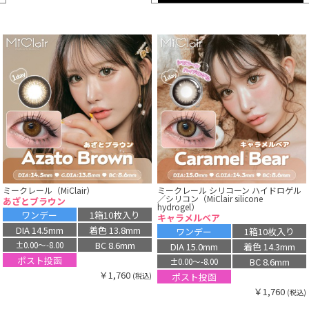
ミークレール（MiClair）
ミークレール シリコーン ハイドロゲル
／シリコン（MiClair silicone
あざとブラウン
hydrogel）
ワンデー
1箱10枚入り
キャラメルベア
DIA 14.5mm
着色 13.8mm
ワンデー
1箱10枚入り
BC 8.6mm
±0.00〜-8.00
DIA 15.0mm
着色 14.3mm
ポスト投函
BC 8.6mm
±0.00〜-8.00
￥1,760
ポスト投函
(税込)
￥1,760
(税込)