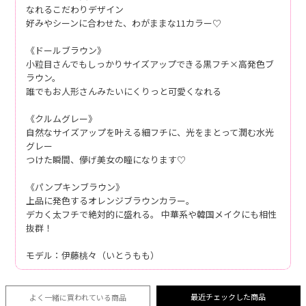
なれるこだわりデザイン
好みやシーンに合わせた、わがままな11カラー♡
《ドールブラウン》
小粒目さんでもしっかりサイズアップできる黒フチ×高発色ブ
ラウン。
誰でもお人形さんみたいにくりっと可愛くなれる
《クルムグレー》
自然なサイズアップを叶える細フチに、光をまとって潤む水光
グレー
つけた瞬間、儚げ美女の瞳になります♡
《パンプキンブラウン》
上品に発色するオレンジブラウンカラー。
デカく太フチで絶対的に盛れる。 中華系や韓国メイクにも相性
抜群！
モデル：伊藤桃々（いとうもも）
最近チェックした商品
よく一緒に買われている
商品