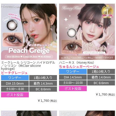
ミークレール シリコーン ハイドロゲル
ハニーキス（Honey Kiss）
／シリコン（MiClair silicone
ちゅるんシュガーベージュ
hydrogel）
ワンデー
1箱10枚入り
ピーチグレージュ
DIA 14.5mm
着色 14.0mm
ワンデー
1箱10枚入り
BC 8.6mm
±0.00〜-10.00
DIA 15.0mm
着色 14.3mm
ポスト投函
BC 8.6mm
±0.00〜-8.00
￥1,760
ポスト投函
(税込)
￥1,760
(税込)