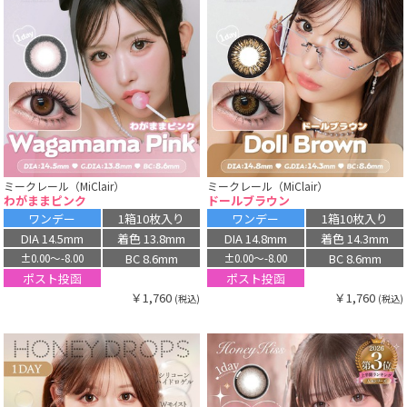
ミークレール（MiClair）
ミークレール（MiClair）
わがままピンク
ドールブラウン
ワンデー
1箱10枚入り
ワンデー
1箱10枚入り
DIA 14.5mm
着色 13.8mm
DIA 14.8mm
着色 14.3mm
BC 8.6mm
BC 8.6mm
±0.00〜-8.00
±0.00〜-8.00
ポスト投函
ポスト投函
￥1,760
￥1,760
(税込)
(税込)