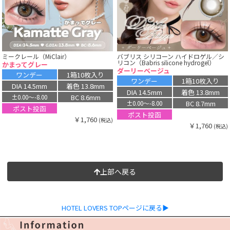
ミークレール（MiClair）
バブリス シリコーン ハイドロゲル／シ
リコン（Babris silicone hydrogel）
かまってグレー
ダーリーベージュ
ワンデー
1箱10枚入り
ワンデー
1箱10枚入り
DIA 14.5mm
着色 13.8mm
DIA 14.5mm
着色 13.8mm
BC 8.6mm
±0.00〜-8.00
BC 8.7mm
±0.00〜-8.00
ポスト投函
ポスト投函
￥1,760
(税込)
￥1,760
(税込)
上部へ戻る
HOTEL LOVERS TOPページに戻る▶