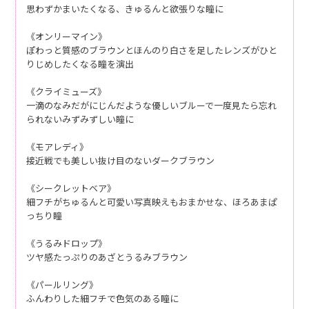
思わずかまいたくなる、きゅるんと欲張りな瞳に
《オンリーマイン》
ぽわっと質感のブラウンとほんのり白さを足したレンズがひと
りじめしたくなる瞳を演出
《クライミューズ》
一滴のなみだがにじんだような優しいブルーで一度見たら忘れ
られないみずみずしい瞳に
《モアレディ》
接近戦でも美しい抜け目のないダークブラウン
《シークレットベア》
細フチがちゅるんと可愛い写真映えもおまかせな、ほろあまぱ
っちり瞳
《うるみドロップ》
ツヤ感たっぷりのあざとうるみブラウン
《パールリング》
ふんわりした細フチで色気のある瞳に