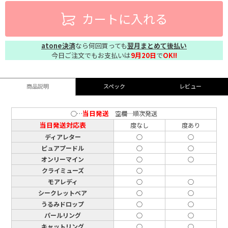
カートに入れる
atone決済
なら何回買っても
翌月まとめて後払い
今日ご注文でもお支払いは
9月20日
で
OK!!
商品説明
スペック
レビュー
当日発送
○…
空欄…順次発送
当日発送対応表
度なし
度あり
ディアレター
○
○
ピュアプードル
○
○
オンリーマイン
○
○
クライミューズ
○
モアレディ
○
○
シークレットベア
○
○
うるみドロップ
○
○
パールリング
○
○
キャットリング
○
○