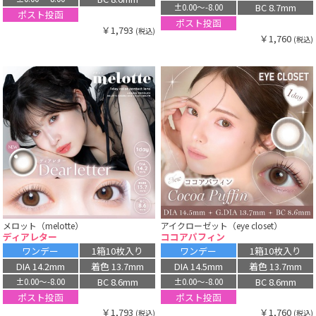
BC 8.7mm
±0.00〜-8.00
ポスト投函
ポスト投函
￥1,793
(税込)
￥1,760
(税込)
メロット（melotte）
アイクローゼット（eye closet）
ディアレター
ココアパフィン
ワンデー
1箱10枚入り
ワンデー
1箱10枚入り
DIA 14.2mm
着色 13.7mm
DIA 14.5mm
着色 13.7mm
BC 8.6mm
BC 8.6mm
±0.00〜-8.00
±0.00〜-8.00
ポスト投函
ポスト投函
￥1,793
￥1,760
(税込)
(税込)