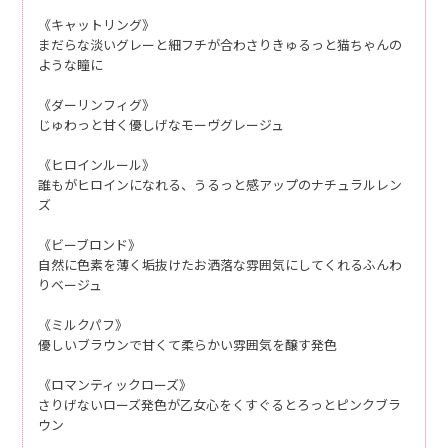
《キャットリング》
まだらな淡いグレーと細フチが合わさりきゅるっと猫ちゃんの
ような瞳に
《ダーリンフィグ》
じゅわっと甘く優しげなモーヴグレージュ
《ヒロインルール》
誰もがヒロインになれる、うるっと感アップのナチュラルレン
ズ
《ビーブロンド》
自然に色素を薄く垢抜けたお洒落な雰囲気にしてくれるふんわ
りベージュ
《ミルクパフ》
優しいブラウンで甘くて柔らかい雰囲気を醸す発色
《ロマンティックローズ》
さりげないローズ発色が乙女心をくすぐるとろっとピンクブラ
ウン