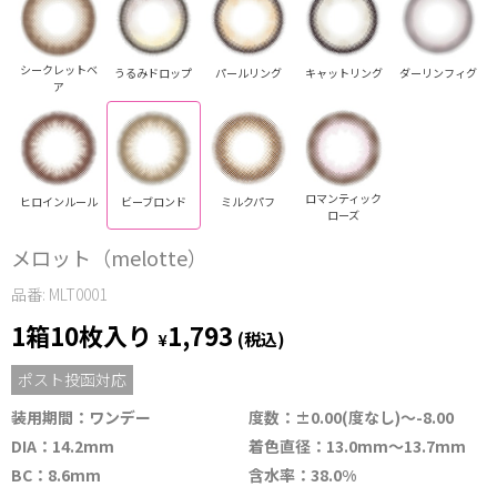
シークレットベ
うるみドロップ
パールリング
キャットリング
ダーリンフィグ
ア
ロマンティック
ヒロインルール
ビーブロンド
ミルクパフ
ローズ
メロット（melotte）
品番: MLT0001
1箱10枚入り
1,793
¥
(税込)
ポスト投函対応
装用期間：ワンデー
度数：±0.00(度なし)～-8.00
DIA：14.2mm
着色直径：13.0mm～13.7mm
BC：8.6mm
含水率：38.0%