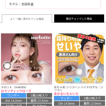
モデル：吉田朱里
最近チェックした商品
よく一緒に買われている
商品
メロット（melotte）
おちゃめ シリコーン ハイドロゲル／シ
リコン
ロマンティックローズ
あかるいちゃいろ
ワンデー
1箱10枚入り
ワンデー
1箱10枚入り
DIA 14.2mm
着色 13.3mm
DIA 14.0mm
着色 13.0mm
BC 8.6mm
±0.00〜-8.00