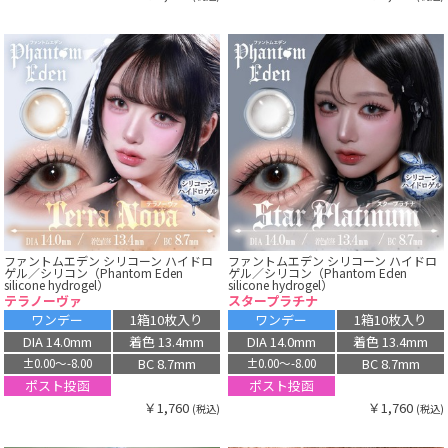
ファントムエデン シリコーン ハイドロ
ファントムエデン シリコーン ハイドロ
ゲル／シリコン（Phantom Eden
ゲル／シリコン（Phantom Eden
silicone hydrogel）
silicone hydrogel）
テラノーヴァ
スタープラチナ
ワンデー
1箱10枚入り
ワンデー
1箱10枚入り
DIA 14.0mm
着色 13.4mm
DIA 14.0mm
着色 13.4mm
BC 8.7mm
BC 8.7mm
±0.00〜-8.00
±0.00〜-8.00
ポスト投函
ポスト投函
￥1,760
￥1,760
(税込)
(税込)