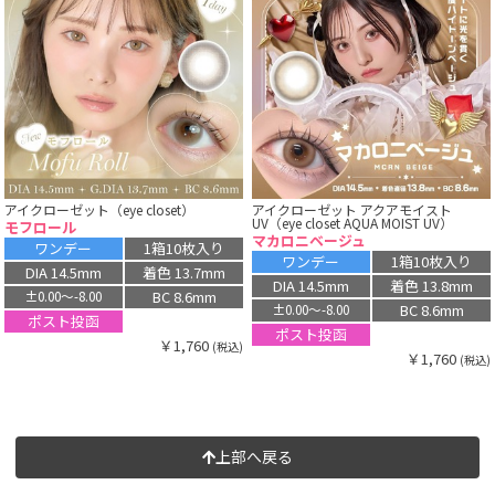
アイクローゼット（eye closet）
アイクローゼット アクアモイスト
UV（eye closet AQUA MOIST UV）
モフロール
マカロニベージュ
ワンデー
1箱10枚入り
ワンデー
1箱10枚入り
DIA 14.5mm
着色 13.7mm
DIA 14.5mm
着色 13.8mm
BC 8.6mm
±0.00〜-8.00
BC 8.6mm
±0.00〜-8.00
ポスト投函
ポスト投函
￥1,760
(税込)
￥1,760
(税込)
上部へ戻る