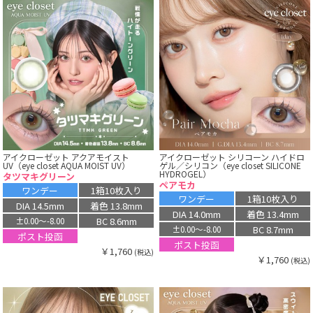
アイクローゼット アクアモイスト
アイクローゼット シリコーン ハイドロ
UV（eye closet AQUA MOIST UV）
ゲル／シリコン（eye closet SILICONE
HYDROGEL）
タツマキグリーン
ペアモカ
ワンデー
1箱10枚入り
ワンデー
1箱10枚入り
DIA 14.5mm
着色 13.8mm
DIA 14.0mm
着色 13.4mm
BC 8.6mm
±0.00〜-8.00
BC 8.7mm
±0.00〜-8.00
ポスト投函
ポスト投函
￥1,760
(税込)
￥1,760
(税込)