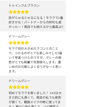
トゥインクルブラウン
目がとゅるとゅるになる！モラクで1番
好きかも！パートナーからの評判も良
かったー！黒目でも映えるから最高よ‼️
ドリームグレー
モラク初の大きめカラコンとのこと
で、つけるのがとても楽しみでした!!届
いて早速つけたのですが、グレーの発
色がとても綺麗で写真映えします。濃
いめのお化粧によく合うかな〜と思い
ます。
ドリームグレー
初めてモラクを買いました！ 14.5は大
きさ的にも良くて、黒目の私でも発色
が良くて、韓国メイクの時に使ってま
す！ 着け心地も良くて、リピ確定で