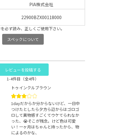
PIA株式会社
22900BZX00118000
書を必ず読み、正しくご使用下さい。
スペックについて
レビューを投稿する
1-4件目（全4件）
トゥインクルブラウン
1dayだからか分からないけど、一日中
つけたとしたら夕方ら辺からはゴロゴ
ロして異物感すごくてウケてられなか
った、😭そこが残念。けど色は可愛
い！一ヶ月はちゃんと持ったから、物
によるのかな、