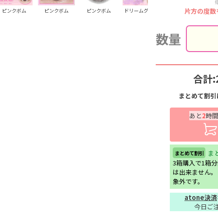
片方の度数
ピンクボム
ピンクボム
ピンクボム
ドリームグレー
ドリームグレー
ド
数量
合計:
まとめて割引
あと
2
時
ま
まとめて割引
3箱購入で1箱
は出来ません。
象外です。
atone決済
今日ご