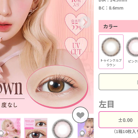
BC：8.6mm
カラー
トゥインクルブ
ピンク
ラウン
左目
（1箱10枚入