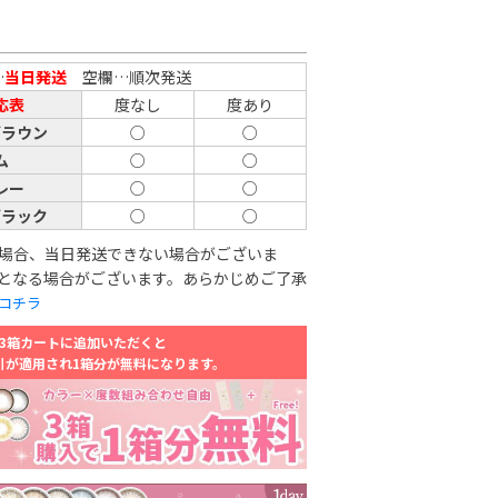
…
当日発送
空欄…順次発送
応表
度なし
度あり
ブラウン
○
○
ム
○
○
レー
○
○
ブラック
○
○
場合、当日発送できない場合がございま
となる場合がございます。あらかじめご了承
コチラ
3箱カートに追加いただくと
引が適用され1箱分が無料になります。