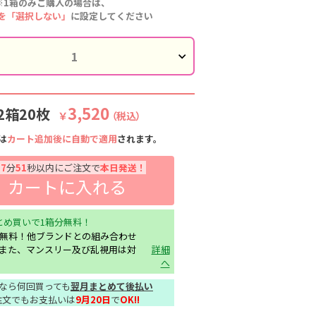
※1箱のみご購入の場合は、
を「選択しない」
に設定してください
リームグレー
ユニフォームブ
ユニフォームブ
ユニフォームブ
ラック
ラック
ラック
3,520
2箱20枚
￥
（税込）
は
カート追加後に自動で適用
されます。
間
7
分
50
秒以内にご注文で
本日発送！
カートに入れる
とめ買いで1箱分無料！
分無料！他ブランドとの組み合わせ
また、マンスリー及び乱視用は対
詳細
へ
なら何回買っても
翌月まとめて後払い
注文でもお支払いは
9月20日
で
OK!!