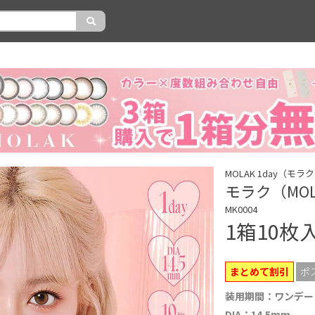
MOLAK 1day（モラ
モラク（MOL
MK0004
1箱10枚
まとめて割引
ポ
装用期間：ワンデー
DIA：14.5mm