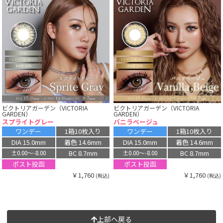
ビクトリアガーデン（VICTORIA
ビクトリアガーデン（VICTORIA
GARDEN）
GARDEN）
スプライトグレー
バニラベージュ
ワンデー
1箱10枚入り
ワンデー
1箱10枚入り
DIA 15.0mm
着色 14.6mm
DIA 15.0mm
着色 14.6mm
BC 8.7mm
BC 8.7mm
±0.00〜-8.00
±0.00〜-8.00
ポスト投函
ポスト投函
￥1,760
￥1,760
(税込)
(税込)
上部へ戻る