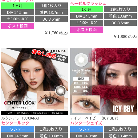
ヘーゼルクラッシュ
1ヶ月
1箱2枚入り
1ヶ月
1箱2枚入り
DIA 14.5mm
着色 13.7mm
DIA 14.5mm
着色 13.8mm
BC 8.6mm
±0.00〜-8.00
BC 8.6mm
±0.00〜-8.00
ポスト投函
ポスト投函
￥1,760
(税込)
￥1,980
(税込)
ルクシアラ（LUXIARA）
アイシーベイビー（ICY BBY）
センタールック
ハンターシェイズ
ワンデー
1箱10枚入り
ワンデー
1箱10枚入り
DIA 14.5mm
着色 13.8mm
DIA 14.0mm
着色 13.4mm