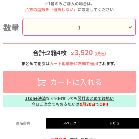
※1箱のみご購入の場合は、
片方の度数を「選択しない」
に設定してください
数量
3,520
合計:2箱4枚
￥
（税込）
まとめて割引は
カート追加後に自動で適用
されます。
カートに入れる
atone決済
なら何回買っても
翌月まとめて後払い
今日ご注文でもお支払いは
9月20日
で
OK!!
商品説明
スペック
レビュー