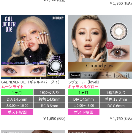
￥1,760
(税込)
GAL NEVER DIE（ギャルネバーダイ）
ラヴェール（loveil）
ムーンライト
キャラメルグロー
1ヶ月
1箱2枚入り
1ヶ月
1箱2枚入り
DIA 14.5mm
着色 14.0mm
DIA 14.5mm
着色 13.8mm
BC 8.6mm
BC 8.6mm
±0.00〜-10.00
±0.00〜-8.00
ポスト投函
ポスト投函
￥1,650
￥1,760
(税込)
(税込)