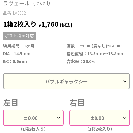
ラヴェール（loveil）
品番: LV0012
1箱2枚入り
1,760
¥
(税込)
ポスト投函対応
装用期間：1ヶ月
度数：±0.00(度なし)～-8.00
DIA：14.5mm
着色直径：13.5mm～13.8mm
BC：8.6mm
含水率：38.0%
左目
右目
（1箱2枚入り）
（1箱2枚入り）