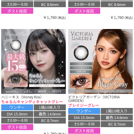
BC 8.6mm
BC 8.6mm
±0.00〜-8.00
±0.00〜-8.00
ポスト投函
ポスト投函
￥1,760
￥1,760
(税込)
(税込)
ハニーキス（Honey Kiss）
ビクトリアガーデン（VICTORIA
GARDEN）
ちゅるんキャンディキャットグレー
ブレイジーグレー
ワンデー
1箱10枚入り
ワンデー
1箱10枚入り
DIA 15.0mm
着色 14.6mm
DIA 15.0mm
着色 14.6mm
BC 8.7mm
±0.00〜-8.00
BC 8.7mm
±0.00〜-8.00
ポスト投函
ポスト投函
￥1,760
(税込)