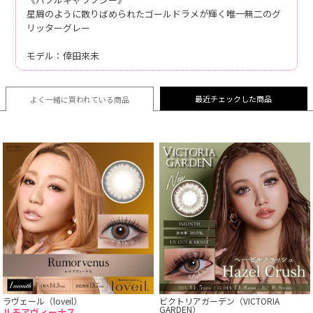
星屑のように散りばめられたゴールドラメが輝く唯一無二のグ
リッターグレー
モデル：倖田來未
最近チェックした商品
よく一緒に買われている
商品
ラヴェール（loveil）
ビクトリアガーデン（VICTORIA
GARDEN）
ルモアヴィーナス