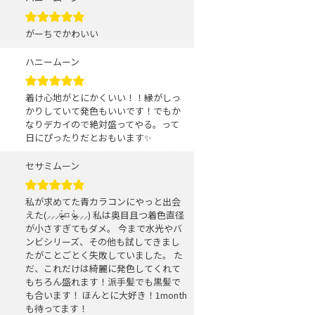
がーちでかわいい
ハニームーン
着け心地がとにかくいい！！縁がしっ
かりしていて発色もいいです！でもか
なりデカイので絶対盛ってやる。って
日にぴったりだとおもいます✨️
セサミムーン
私が求めてた青カラコンにやっと出会
えた(⸝⸝⸝ᵒ̴̶̷̥́ ⌑ ᵒ̴̶̷̣̥̀⸝⸝⸝) 私は奥目且つ着色直径
が小さすぎてもダメ。 今まで水光やバ
ンビシリーズ、その他も試してきまし
たがことごとく失敗していました。 た
だ、これだけは綺麗に発色してくれて
もちろん盛れます！派手髪でも黒髪で
も合います！ ほんとに大好き！1month
も待ってます！