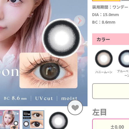
装用期間：ワンデー
DIA：15.0mm
BC：8.6mm
カラー
ブルーベ
ハニームーン
ー
左目