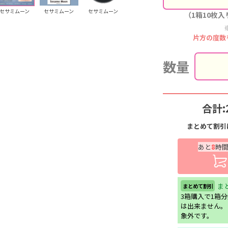
セサミムーン
セサミムーン
セサミムーン
（1箱10枚入
片方の度数
数量
合計:
まとめて割引
あと
8
時
ま
まとめて割引
3箱購入で1箱
は出来ません。
象外です。