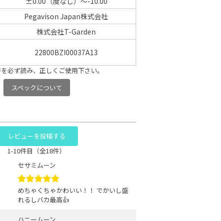
±0.00（度なし）～-10.00
Pegavison Japan株式会社
株式会社T-Garden
22800BZI00037A13
書を必ず読み、正しくご使用下さい。
スペックについて
レビューを投稿する
1-10件目（全18件）
セサミムーン
めちゃくちゃかわいい！！ でかいし盛
れるしバカ最高👍
ハニームーン