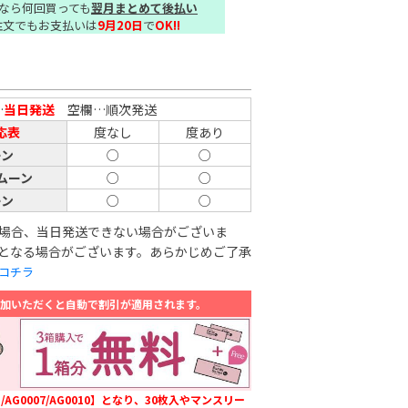
なら何回買っても
翌月まとめて後払い
注文でもお支払いは
9月20日
で
OK!!
…
当日発送
空欄…順次発送
応表
度なし
度あり
ーン
○
○
ムーン
○
○
ーン
○
○
場合、当日発送できない場合がございま
となる場合がございます。あらかじめご了承
コチラ
追加いただくと自動で割引が適用されます。
/AG0007/AG0010】となり、30枚入やマンスリー