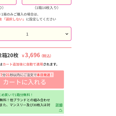
り）
（1箱10枚入り）
※1箱のみご購入の場合は、
を「選択しない」
に設定してください
3,696
2箱20枚
￥
（税込）
は
カート追加後に自動で適用
されます。
間
7
分
20
秒以内にご注文で
本日発送！
カートに入れる
とめ買いで1箱分無料！
分無料！他ブランドとの組み合わせ
また、マンスリー及び30枚入は対
詳細
へ