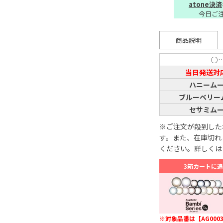
atone決済
今日ご
商品説明
○
当日発送対
ハニーム
ブルーベリー
セサミム
※ご注文が殺到した
す。また、在庫切れ
ください。詳しくは
3箱カートに
※対象品番は【AG0003