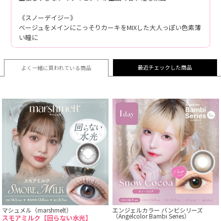
《スノーデイジー》
ベージュをメインにこっそりカーキをMIXした大人っぽい色素薄
い瞳に
最近チェックした商品
よく一緒に買われている
商品
マシュメル（marshmelt）
エンジェルカラー バンビシリーズ
（Angelcolor Bambi Series）
スモアミルク【回らない水光】