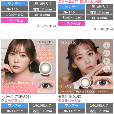
スノーココア【回らない水光】
ワンデー
1箱10枚入り
ワンデー
1箱10枚入り
DIA 14.5mm
着色 13.8mm
DIA 14.5mm
着色 13.9mm
BC 8.7mm
±0.00〜-8.00
BC 8.7mm
±0.00〜-10.00
ポスト投函
ポスト投函
￥1,760
(税込)
￥1,848
(税込)
トパーズ（TOPARDS）
モラク（MOLAK）
グローブラウン
ダズルベージュ
ワンデー
1箱10枚入り
ワンデー
1箱10枚入り
DIA 14.2mm
着色 13.5mm
DIA 14.2mm
着色 12.8mm