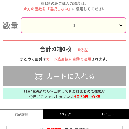
※1箱のみご購入の場合は、
片方の度数を「選択しない」
に設定してください
数量
合計:0箱0枚
-
（税込）
まとめて割引は
カート追加後に自動で適用
されます。
カートに入れる
atone決済
なら何回買っても
翌月まとめて後払い
今日ご注文でもお支払いは
9月20日
で
OK!!
商品説明
スペック
レビュー