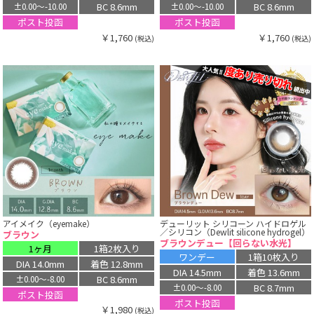
BC 8.6mm
BC 8.6mm
±0.00〜-10.00
±0.00〜-10.00
ポスト投函
ポスト投函
￥1,760
￥1,760
(税込)
(税込)
アイメイク（eyemake）
デューリット シリコーン ハイドロゲル
／シリコン（Dewlit silicone hydrogel）
ブラウン
ブラウンデュー【回らない水光】
1ヶ月
1箱2枚入り
ワンデー
1箱10枚入り
DIA 14.0mm
着色 12.8mm
DIA 14.5mm
着色 13.6mm
BC 8.6mm
±0.00〜-8.00
BC 8.7mm
±0.00〜-8.00
ポスト投函
ポスト投函
￥1,980
(税込)