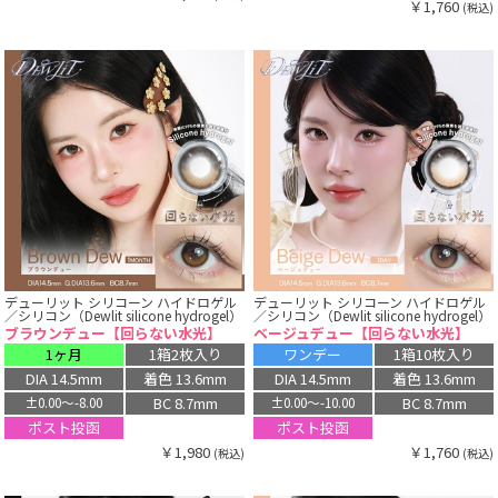
￥1,760
(税込)
デューリット シリコーン ハイドロゲル
デューリット シリコーン ハイドロゲル
／シリコン（Dewlit silicone hydrogel）
／シリコン（Dewlit silicone hydrogel）
ブラウンデュー【回らない水光】
ベージュデュー【回らない水光】
1ヶ月
1箱2枚入り
ワンデー
1箱10枚入り
DIA 14.5mm
着色 13.6mm
DIA 14.5mm
着色 13.6mm
BC 8.7mm
BC 8.7mm
±0.00〜-8.00
±0.00〜-10.00
ポスト投函
ポスト投函
￥1,980
￥1,760
(税込)
(税込)