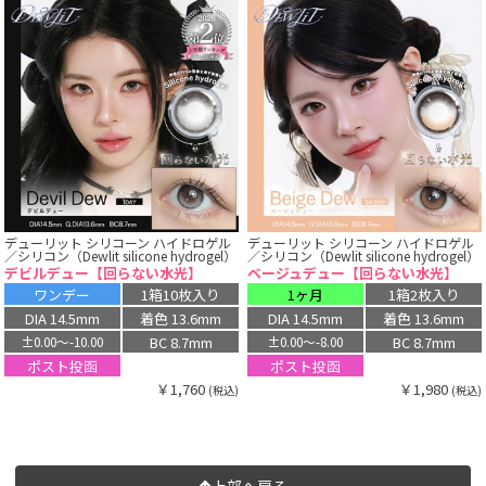
デューリット シリコーン ハイドロゲル
デューリット シリコーン ハイドロゲル
／シリコン（Dewlit silicone hydrogel）
／シリコン（Dewlit silicone hydrogel）
デビルデュー【回らない水光】
ベージュデュー【回らない水光】
ワンデー
1箱10枚入り
1ヶ月
1箱2枚入り
DIA 14.5mm
着色 13.6mm
DIA 14.5mm
着色 13.6mm
BC 8.7mm
BC 8.7mm
±0.00〜-10.00
±0.00〜-8.00
ポスト投函
ポスト投函
￥1,760
￥1,980
(税込)
(税込)
上部へ戻る