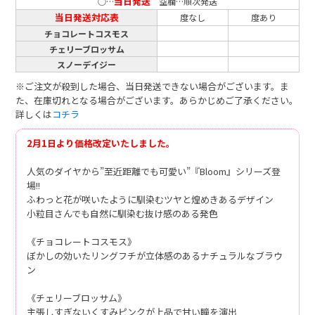
当日発送
○…
空欄…順次発送
当日発送対応表
度なし
度あり
チョコレートコスモス
チェリーブロッサム
スノーデイジー
※ご注文が殺到した場合、当日発送できない場合がございます。ま
た、在庫切れとなる場合がございます。あらかじめご了承ください。
詳しくは
コチラ
2月1日より価格改定いたしました。
人気のダイヤから”至近距離でも可愛い”『Bloom』シリーズ登
場!!
ふわっと花が咲いたように馴染むツヤと煌めきあるデザイン
小粒目さんでも自然に馴染む抜け感のある発色
《チョコレートコスモス》
ぼかしの効いたリングフチが立体感のあるナチュラルなブラウ
ン
《チェリーブロッサム》
主張しすぎないくすみピンクが上品で甘い瞳を演出