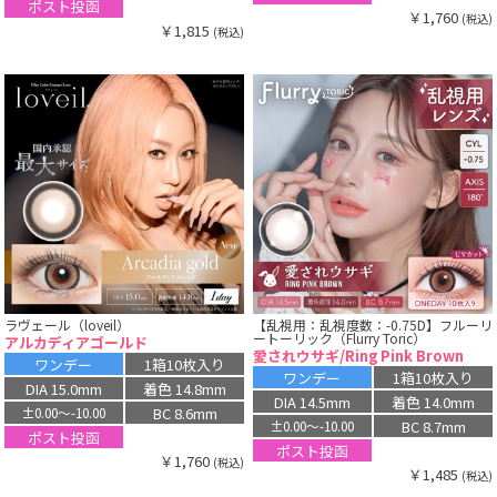
ポスト投函
￥1,760
(税込)
￥1,815
(税込)
ラヴェール（loveil）
【乱視用：乱視度数：-0.75D】フルーリ
ートーリック（Flurry Toric）
アルカディアゴールド
愛されウサギ/Ring Pink Brown
ワンデー
1箱10枚入り
ワンデー
1箱10枚入り
DIA 15.0mm
着色 14.8mm
DIA 14.5mm
着色 14.0mm
BC 8.6mm
±0.00〜-10.00
BC 8.7mm
±0.00〜-10.00
ポスト投函
ポスト投函
￥1,760
(税込)
￥1,485
(税込)