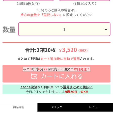
（1箱10枚入り）
（1箱10枚入り）
※1箱のみご購入の場合は、
片方の度数を「選択しない」
に設定してください
数量
3,520
合計:2箱20枚
￥
（税込）
まとめて割引は
カート追加後に自動で適用
されます。
あと
0
時間
6
分
21
秒以内にご注文で
本日発送！
カートに入れる
atone決済
なら何回買っても
翌月まとめて後払い
今日ご注文でもお支払いは
9月20日
で
OK!!
商品説明
スペック
レビュー