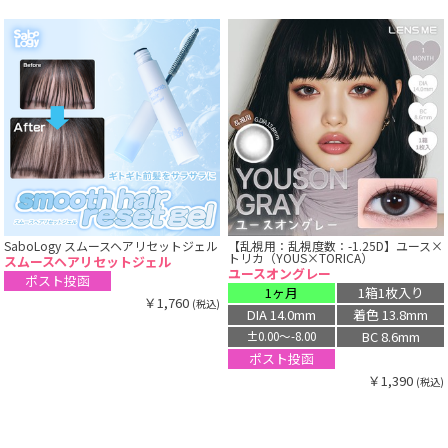
SaboLogy スムースヘアリセットジェル
【乱視用：乱視度数：-1.25D】ユース×
トリカ（YOUS×TORICA）
スムースヘアリセットジェル
ユースオングレー
ポスト投函
1ヶ月
1箱1枚入り
￥1,760
(税込)
DIA 14.0mm
着色 13.8mm
BC 8.6mm
±0.00〜-8.00
ポスト投函
￥1,390
(税込)