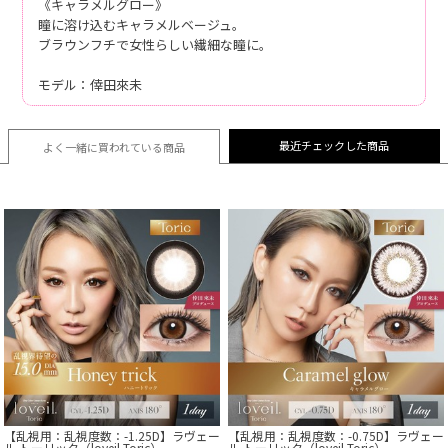
《キャラメルグロー》
瞳に溶け込むキャラメルベージュ。
ブラウンフチで女性らしい繊細な瞳に。
モデル：倖田來未
最近チェックした商品
よく一緒に買われている
商品
【乱視用：乱視度数：-1.25D】ラヴェー
【乱視用：乱視度数：-0.75D】ラヴェー
ル トーリック（loveil Toric）
ル トーリック（loveil Toric）