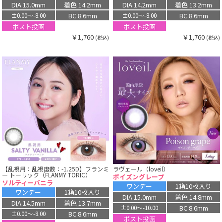
DIA 15.0mm
着色 14.2mm
DIA 14.2mm
着色 13.2mm
BC 8.6mm
BC 8.6mm
±0.00〜-8.00
±0.00〜-8.00
ポスト投函
ポスト投函
￥1,760
￥1,760
(税込)
(税込)
【乱視用：乱視度数：-1.25D】フランミ
ラヴェール（loveil）
ー トーリック（FLANMY TORIC）
ポイズングレープ
ソルティーバニラ
ワンデー
1箱10枚入り
ワンデー
1箱10枚入り
DIA 15.0mm
着色 14.8mm
DIA 14.5mm
着色 13.7mm
BC 8.6mm
±0.00〜-10.00
BC 8.6mm
±0.00〜-8.00
ポスト投函