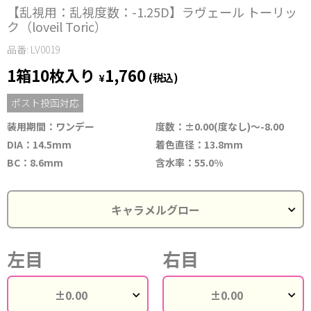
【乱視用：乱視度数：-1.25D】ラヴェール トーリッ
ク（loveil Toric）
品番: LV0019
1箱10枚入り
1,760
¥
(税込)
ポスト投函対応
装用期間：ワンデー
度数：±0.00(度なし)～-8.00
DIA：14.5mm
着色直径：13.8mm
BC：8.6mm
含水率：55.0%
左目
右目