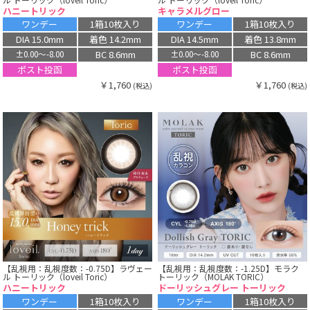
ハニートリック
キャラメルグロー
ワンデー
1箱10枚入り
ワンデー
1箱10枚入り
DIA 15.0mm
着色 14.2mm
DIA 14.5mm
着色 13.8mm
BC 8.6mm
BC 8.6mm
±0.00〜-8.00
±0.00〜-8.00
ポスト投函
ポスト投函
￥1,760
￥1,760
(税込)
(税込)
【乱視用：乱視度数：-0.75D】ラヴェー
【乱視用：乱視度数：-1.25D】モラク
ル トーリック（loveil Toric）
トーリック（MOLAK TORIC）
ハニートリック
ドーリッシュグレー トーリック
ワンデー
1箱10枚入り
ワンデー
1箱10枚入り