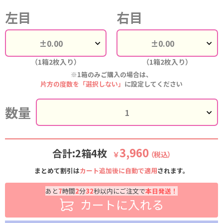
左目
右目
（1箱2枚入り）
（1箱2枚入り）
※1箱のみご購入の場合は、
片方の度数を「選択しない」
に設定してください
数量
3,960
合計:2箱4枚
￥
（税込）
まとめて割引は
カート追加後に自動で適用
されます。
あと
7
時間
2
分
31
秒以内にご注文で
本日発送！
カートに入れる