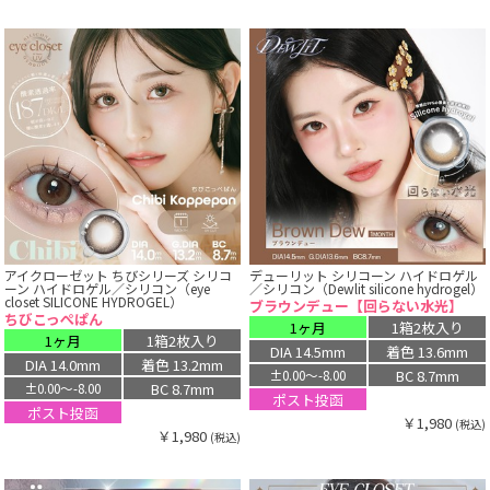
アイクローゼット ちびシリーズ シリコ
デューリット シリコーン ハイドロゲル
ーン ハイドロゲル／シリコン（eye
／シリコン（Dewlit silicone hydrogel）
closet SILICONE HYDROGEL）
ブラウンデュー【回らない水光】
ちびこっぺぱん
1ヶ月
1箱2枚入り
1ヶ月
1箱2枚入り
DIA 14.5mm
着色 13.6mm
DIA 14.0mm
着色 13.2mm
BC 8.7mm
±0.00〜-8.00
BC 8.7mm
±0.00〜-8.00
ポスト投函
ポスト投函
￥1,980
(税込)
￥1,980
(税込)