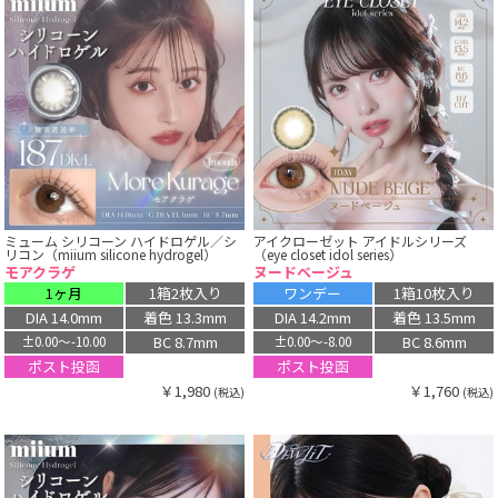
ミューム シリコーン ハイドロゲル／シ
アイクローゼット アイドルシリーズ
リコン（miium silicone hydrogel）
（eye closet idol series）
モアクラゲ
ヌードベージュ
1ヶ月
1箱2枚入り
ワンデー
1箱10枚入り
DIA 14.0mm
着色 13.3mm
DIA 14.2mm
着色 13.5mm
BC 8.7mm
BC 8.6mm
±0.00〜-10.00
±0.00〜-8.00
ポスト投函
ポスト投函
￥1,980
￥1,760
(税込)
(税込)