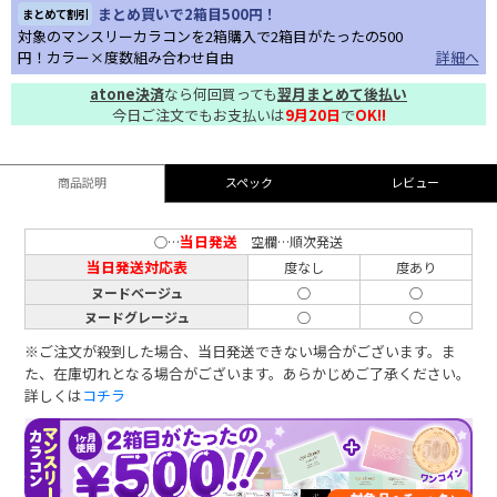
まとめ買いで2箱目500円！
まとめて割引
対象のマンスリーカラコンを2箱購入で2箱目がたったの500
円！カラー×度数組み合わせ自由
詳細へ
atone決済
なら何回買っても
翌月まとめて後払い
今日ご注文でもお支払いは
9月20日
で
OK!!
商品説明
スペック
レビュー
当日発送
○…
空欄…順次発送
当日発送対応表
度なし
度あり
ヌードベージュ
○
○
ヌードグレージュ
○
○
※ご注文が殺到した場合、当日発送できない場合がございます。ま
た、在庫切れとなる場合がございます。あらかじめご了承ください。
詳しくは
コチラ