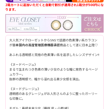
2箱カートに追加いただくと自動で割引が適用され1箱分が500円にな
ります。
大人気アイクローゼットからSNSで話題の色素薄い系カラコン
が
日本国内の高度管理医療機器承認
商品として遂に日本上陸♡
あふれる透明感と究極の色素薄い系を追求したレンズデザイン!!
《ヌードベージュ》
まるで生まれつき色素の薄い少女のような瞳に発色するベージ
ュカラー。
抜群の透明感で、瞳から溢れ出る美少女感を演出。
《ヌードグレージュ》
透明感のあるグレージュがお人形さんのように整ったガーリー
な印象に。
モデル：最終未来少女（藤咲 凪・小野 緑）