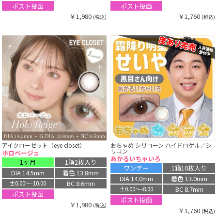
ポスト投函
ポスト投函
￥1,980
￥1,760
(税込)
(税込)
アイクローゼット（eye closet）
おちゃめ シリコーン ハイドロゲル／シ
リコン
ホロベージュ
あかるいちゃいろ
1ヶ月
1箱2枚入り
ワンデー
1箱10枚入り
DIA 14.5mm
着色 13.8mm
DIA 14.0mm
着色 13.0mm
BC 8.6mm
±0.00〜-10.00
BC 8.7mm
±0.00〜-8.00
ポスト投函
ポスト投函
￥1,980
(税込)
￥1,760
(税込)