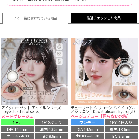
最近チェックした商品
よく一緒に買われている
商品
アイクローゼット アイドルシリーズ
デューリット シリコーン ハイドロゲル
（eye closet idol series）
／シリコン（Dewlit silicone hydrogel）
ヌードグレージュ
ベージュデュー【回らない水光】
1ヶ月
1箱2枚入り
ワンデー
1箱10枚入り
DIA 14.2mm
着色 13.5mm
DIA 14.5mm
着色 13.6mm
BC 8.6mm
BC 8.7mm
±0.00〜-8.00
±0.00〜-10.00