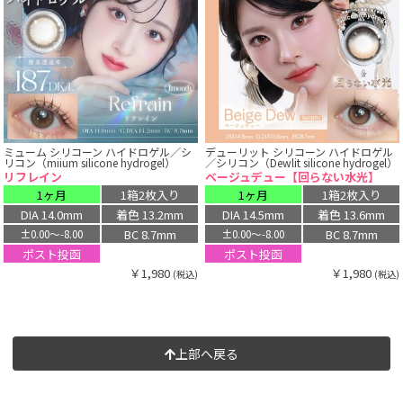
ミューム シリコーン ハイドロゲル／シ
デューリット シリコーン ハイドロゲル
リコン（miium silicone hydrogel）
／シリコン（Dewlit silicone hydrogel）
リフレイン
ベージュデュー【回らない水光】
1ヶ月
1箱2枚入り
1ヶ月
1箱2枚入り
DIA 14.0mm
着色 13.2mm
DIA 14.5mm
着色 13.6mm
BC 8.7mm
BC 8.7mm
±0.00〜-8.00
±0.00〜-8.00
ポスト投函
ポスト投函
￥1,980
￥1,980
(税込)
(税込)
上部へ戻る