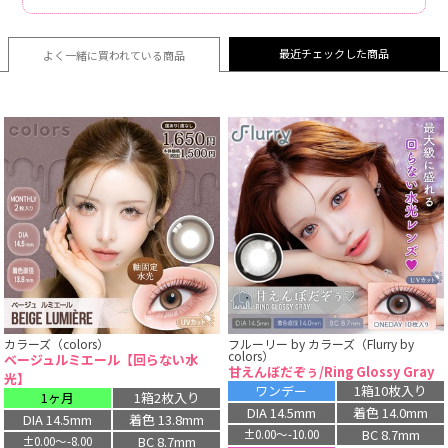
最近チェックした商品
よく一緒に買われている
商品
カラーズ（colors）
フルーリー by カラーズ（Flurry by
colors）
ベージュルミエール【回らない水
甘えんぼだぞぅ/Ring Glossy Gray
光】
ワンデー
1箱10枚入り
1ヶ月
1箱2枚入り
DIA 14.5mm
着色 14.0mm
DIA 14.5mm
着色 13.8mm
BC 8.7mm
±0.00〜-10.00
BC 8.7mm
±0.00〜-8.00