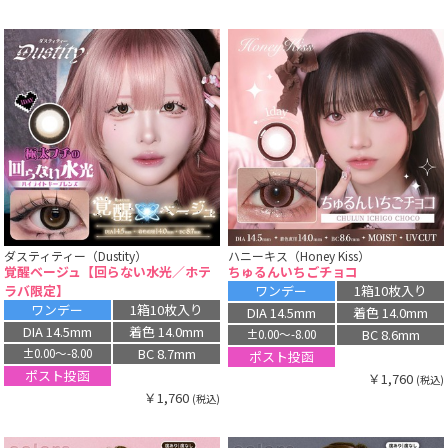
ダスティティー（Dustity）
ハニーキス（Honey Kiss）
覚醒ベージュ【回らない水光／ホテ
ちゅるんいちごチョコ
ラバ限定】
ワンデー
1箱10枚入り
ワンデー
1箱10枚入り
DIA 14.5mm
着色 14.0mm
DIA 14.5mm
着色 14.0mm
BC 8.6mm
±0.00〜-8.00
BC 8.7mm
±0.00〜-8.00
ポスト投函
ポスト投函
￥1,760
(税込)
￥1,760
(税込)