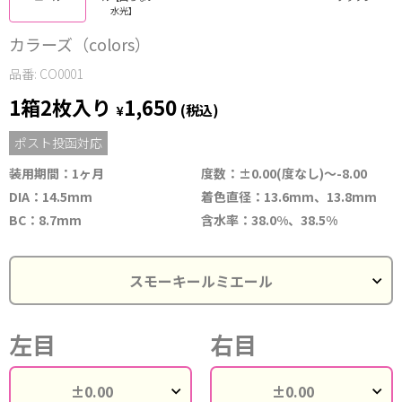
水光】
カラーズ（colors）
品番: CO0001
1箱2枚入り
1,650
¥
(税込)
ポスト投函対応
装用期間：1ヶ月
度数：±0.00(度なし)～-8.00
DIA：14.5mm
着色直径：13.6mm、13.8mm
BC：8.7mm
含水率：38.0%、38.5%
左目
右目