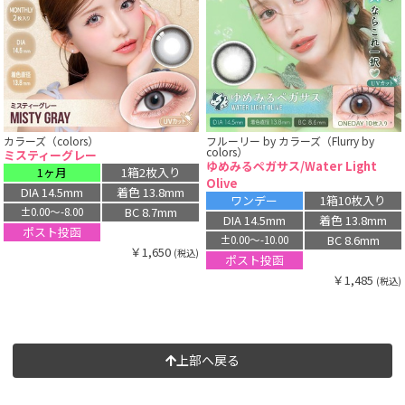
カラーズ（colors）
フルーリー by カラーズ（Flurry by
colors）
ミスティーグレー
ゆめみるペガサス/Water Light
1ヶ月
1箱2枚入り
Olive
DIA 14.5mm
着色 13.8mm
ワンデー
1箱10枚入り
BC 8.7mm
±0.00〜-8.00
DIA 14.5mm
着色 13.8mm
ポスト投函
BC 8.6mm
±0.00〜-10.00
￥1,650
(税込)
ポスト投函
￥1,485
(税込)
上部へ戻る