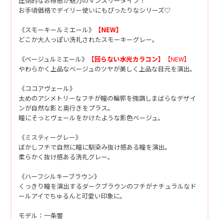
圧倒的なお得感が魅力のマンスリータイプ！
お手頃価格でデイリー使いにもぴったりなシリーズ♡
《スモーキールミエール》
【NEW】
どこか大人っぽい洗礼されたスモーキーグレー。
《ベージュルミエール》
【回らない水光カラコン】
【NEW】
やわらかく上品なベージュのツヤが美しく上品な目元を演出。
《ココアヴェール》
太めのアシメトリーなフチが瞳の輪郭を強調しまばらなデザイ
ンが自然な影と奥行きをプラス。
瞳にそっとヴェールをかけたような影色ベージュ。
《ミスティーグレー》
ぼかしフチで自然に瞳に馴染み抜け感ある瞳を演出。
柔らかく抜け感ある洗礼グレー。
《ハーフシルキーブラウン》
くっきり瞳を演出するダークブラウンのフチがナチュラルなド
ールアイでちゅるんと可愛い印象に。
モデル：一条響