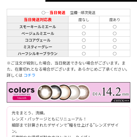
当日発送
○…
空欄…順次発送
当日発送対応表
度なし
度あり
スモーキールミエール
○
○
ベージュルミエール
○
○
ココアヴェール
○
○
ミスティーグレー
○
○
ハーフシルキーブラウン
○
○
※ご注文が殺到した場合、当日発送できない場合がございます。ま
た、在庫切れとなる場合がございます。あらかじめご了承ください。
詳しくは
コチラ
光をまとう、洗練。
レンズ・パッケージともにリニューアル！
細部まで計算されたデザインで”瞳を仕上げる”レンズデザイ
ン。