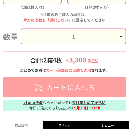
（1箱2枚入り）
（1箱2枚入り）
※1箱のみご購入の場合は、
片方の度数を「選択しない」
に設定してください
数量
3,300
合計:2箱4枚
￥
（税込）
まとめて割引は
カート追加後に自動で適用
されます。
カートに入れる
atone決済
なら何回買っても
翌月まとめて後払い
今日ご注文でもお支払いは
9月20日
で
OK!!
商品説明
スペック
レビュー