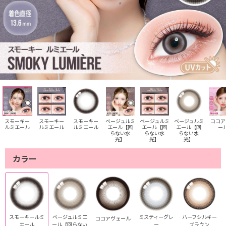
スモーキー
スモーキー
スモーキー
ベージュルミ
ベージュルミ
ベージュルミ
ココア
ルミエール
ルミエール
ルミエール
エール【回
エール【回
エール【回
ー
らない水
らない水
らない水
光】
光】
光】
カラー
スモーキールミ
ベージュルミエ
ミスティーグレ
ハーフシルキー
ココアヴェール
エール
ール【回らない
ー
ブラウン