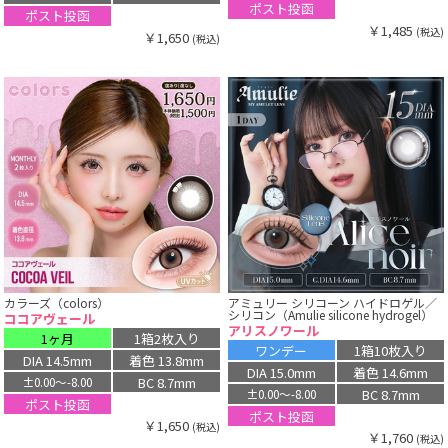
ポスト投函
ポスト投函
￥1,485
(税込)
￥1,650
(税込)
カラーズ（colors）
アミュリー シリコーン ハイドロゲル／
シリコン（Amulie silicone hydrogel）
ココアヴェール
アリスノワール
1ヶ月
1箱2枚入り
ワンデー
1箱10枚入り
DIA 14.5mm
着色 13.8mm
DIA 15.0mm
着色 14.6mm
BC 8.7mm
±0.00〜-8.00
BC 8.7mm
±0.00〜-8.00
ポスト投函
ポスト投函
￥1,650
(税込)
￥1,760
(税込)