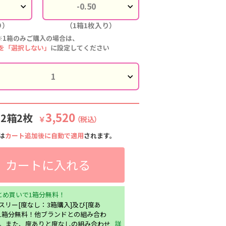
り）
（1箱1枚入り）
※1箱のみご購入の場合は、
を「選択しない」
に設定してください
3,520
:2箱2枚
￥
（税込）
は
カート追加後に自動で適用
されます。
カートに入れる
とめ買いで1箱分無料！
スリー[度なし：3箱購入]及び[度あ
で1箱分無料！他ブランドとの組み合わ
。また、度ありと度なしの組み合わせ
詳