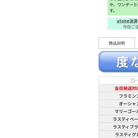
や、ワンデーと
す。
atone決済
今日ご
商品説明
○
当日発送対
フラミン
オーシャ
マリーゴー
ラスティベ
ラスティブ
ラスティグ