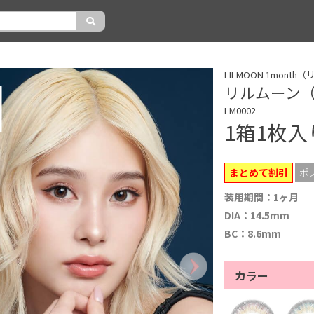
LILMOON 1mont
リルムーン（L
LM0002
1箱1枚
まとめて割引
ポ
装用期間：1ヶ月
DIA：14.5mm
BC：8.6mm
カラー