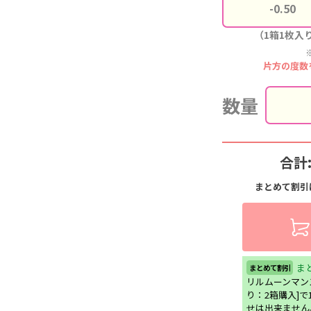
（1箱1枚入
片方の度数
数量
合計
まとめて割引
ま
まとめて割引
リルムーンマン
り：2箱購入]
せは出来ません