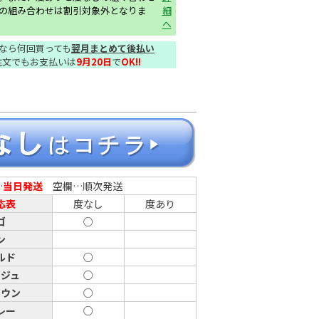
の組み合わせは割引対象外となりま
細
へ
なら何回買っても
翌月まとめて後払い
注文でもお支払いは
9月20日
で
OK!!
…
当日発送
空欄…順次発送
応表
度なし
度あり
ゴ
○
ン
ルド
○
ージュ
○
ラウン
○
レー
○