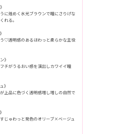
》
うに煌めく水光ブラウンで瞳にさりげな
くれる。
》
う♡透明感のあるほわっと柔らかな主役
ン》
フチがうるおい感を演出しカワイイ瞳
ュ》
が上品に色づく透明感増し増しの自然で
》
すじゅわっと発色のオリーブ×ベージュ