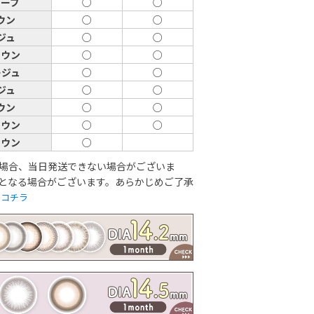
リーブ
○
○
ウン
○
○
ジュ
○
○
ラウン
○
○
ージュ
○
○
ジュ
○
○
ウン
○
○
ラウン
○
○
ラウン
○
場合、当日発送できない場合がございま
となる場合がございます。あらかじめご了承
は
コチラ