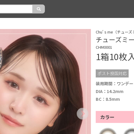
）
Chu' s me（チュー
チューズミー（C
CHM0001
1箱10枚
ポスト投函対応
装用期間：ワンデー
DIA：14.2mm
BC：8.5mm
カラー