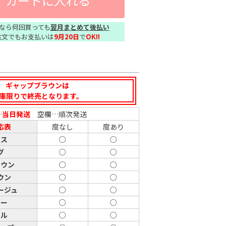
カートに入れる
なら何回買っても
翌月まとめて後払い
注文でもお支払いは
9月20日
で
OK!!
ギャップブラウンは
庫限りで終売となります。
…
当日発送
空欄…順次発送
応表
度なし
度あり
キス
○
○
グ
○
○
ラウン
○
○
ウン
○
○
ージュ
○
○
レー
○
○
ール
○
○