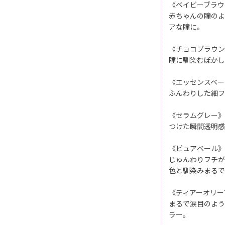
《ベイビーブラウ
赤ちゃんの瞳のよ
アな瞳に。
《チョコブラウン
瞳に馴染むぼかし
《エッセンスベー
ふんわりした細フ
《セラムグレー》
つけた瞬間透明感
《ピュアベール》
じゅんわりフチが
色と馴染みまるで
《ティアーオリー
まるで涙目のよう
ラー。