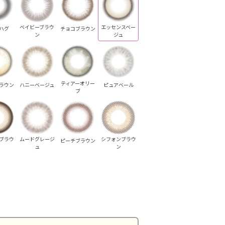
ベイビーブラウ
エッセンスベー
ハグ
チョコブラウン
ン
ジュ
ティアーオリー
ラウン
ハニーベージュ
ピュアベール
ブ
ブラウ
ムードグレージ
シフォンブラウ
ピーチブラウン
ュ
ン
ロスブラウン
ハニーベージュ
ハニーベージュ
ハニーベージュ
ハニーベージュ
ハニー