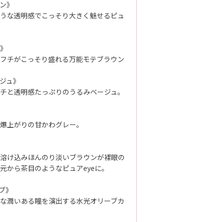
ン》
うな透明感でこっそり大きく魅せるピュ
》
フチがこっそり盛れる万能モテブラウン
ジュ》
チと透明感たっぷりのうるみベージュ。
爆上がりの甘かわグレー。
溶け込みほんのり淡いブラウンが裸眼の
元から茶目のようなピュアeyeに。
ブ》
な潤いある瞳を演出する水光オリーブカ