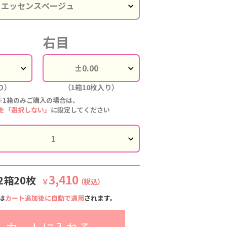
右目
り）
（1箱10枚入り）
※1箱のみご購入の場合は、
を「選択しない」
に設定してください
3,410
2箱20枚
￥
（税込）
は
カート追加後に自動で適用
されます。