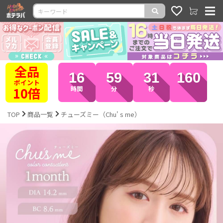
全品
16
59
30
320
ポイント
10倍
時間
分
秒
TOP
商品一覧
チューズミー（Chu' s me）