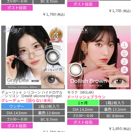
BC 8.7mm
±0.00〜-8.00
ポスト投函
ポスト投函
￥1,705
(税込)
￥1,760
(税込)
デューリット シリコーン ハイドロゲル
モラク（MOLAK）
／シリコン（Dewlit silicone hydrogel）
ドーリッシュブラウン
グレーデュー【回らない水光】
1ヶ月
1箱2枚入り
ワンデー
1箱10枚入り
DIA 14.2mm
着色 13.2mm
DIA 14.5mm
着色 13.6mm
BC 8.6mm
±0.00〜-8.00
BC 8.7mm
±0.00〜-8.00
ポスト投函
ポスト投函
￥1,650
(税込)
￥1,760