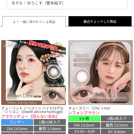
モデル：ゆうこす（菅本裕子）
最近チェックした商品
よく一緒に買われている
商品
デューリット シリコーン ハイドロゲル
チューズミー（Chu' s me）
／シリコン（Dewlit silicone hydrogel）
シフォンブラウン
ブラウンデュー【回らない水光】
1ヶ月
1箱2枚入り
ワンデー
1箱10枚入り
DIA 14.2mm
着色 13.5mm
DIA 14.5mm
着色 13.6mm
BC 8.6mm
±0.00〜-8.00