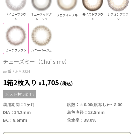
ベイビーブラウ
ミューテッドグ
モイストブラウ
シフォンブラウ
メロウキャメル
ン
レージュ
ン
ン
ピーチブラウン
ハニーベージュ
チューズミー（Chu' s me）
品番: CHM0004
1箱2枚入り
1,705
¥
(税込)
ポスト投函対応
装用期間：1ヶ月
度数：±0.00(度なし)～-8.00
DIA：14.2mm
着色直径：13.5mm
BC：8.6mm
含水率：38.0%