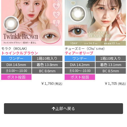
モラク（MOLAK）
チューズミー（Chu' s me）
トゥインクルブラウン
ティアーオリーブ
ワンデー
1箱10枚入り
ワンデー
1箱10枚入り
DIA 14.5mm
着色 13.8mm
DIA 14.2mm
着色 13.1mm
BC 8.6mm
BC 8.5mm
±0.00〜-10.00
±0.00〜-10.00
ポスト投函
ポスト投函
￥1,760
￥1,705
(税込)
(税込)
上部へ戻る