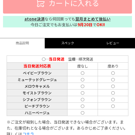
カートに入れる
atone決済
なら何回買っても
翌月まとめて後払い
今日ご注文でもお支払いは
9月20日
で
OK!!
商品説明
スペック
レビュー
当日発送
○…
空欄…順次発送
当日発送対応表
度なし
度あり
ベイビーブラウン
○
○
ミューテッドグレージュ
○
○
メロウキャメル
○
○
モイストブラウン
○
○
シフォンブラウン
○
○
ピーチブラウン
○
○
ハニーベージュ
○
※ご注文が殺到した場合、当日発送できない場合がございます。ま
た、在庫切れとなる場合がございます。あらかじめご了承ください。
詳しくは
コチラ