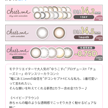
モテクリエイターで大人気の"ゆうこすc"プロデュース!!『チュ
ーズミー』のマンスリーカラコン☆
"瞳にあと1mmの自信を"がコンセプト!!どんな私も、1番可愛い
って言われたい。
そんな願いを叶えてくれる新色2カラー含め全7カラー♪
《ベイビーブラウン》
赤ちゃんの瞳のような透明感でこっそり大きく魅せるピュアな
瞳に。