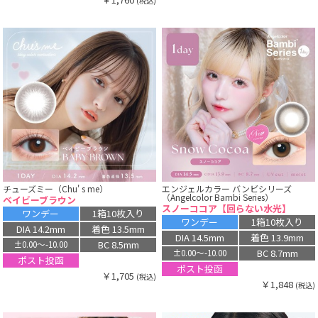
(税込)
チューズミー（Chu' s me）
エンジェルカラー バンビシリーズ
（Angelcolor Bambi Series）
ベイビーブラウン
スノーココア【回らない水光】
ワンデー
1箱10枚入り
ワンデー
1箱10枚入り
DIA 14.2mm
着色 13.5mm
DIA 14.5mm
着色 13.9mm
BC 8.5mm
±0.00〜-10.00
BC 8.7mm
±0.00〜-10.00
ポスト投函
ポスト投函
￥1,705
(税込)
￥1,848
(税込)