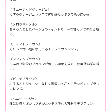
《ミューテッドグレージュ》
くすみグレージュレンズで透明感たっぷりの色っぽeye。
《メロウキャメル》
ちゅるんとしたベージュのティントカラーで甘くツヤのある瞳
に。
《モイストブラウン》
くりっと甘い瞳になるうるモテブラウンレンズ。
《シフォンブラウン》
ふんわり馴染むブラウンが優しい印象を放ち、色素薄い系の瞳
に。
《ピーチブラウン》
ぷるるんとジューシーな甘く可愛いあざとモテなピンクブラウ
ンレンズ。
《ハニーベージュ》
瞳に馴染むぼかしフチがこっそり盛れる万能モテブラウン