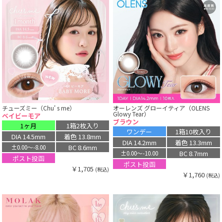
チューズミー（Chu' s me）
オーレンズ グローイティア（OLENS
Glowy Tear）
ベイビーモア
ブラウン
1ヶ月
1箱2枚入り
ワンデー
1箱10枚入り
DIA 14.5mm
着色 13.8mm
DIA 14.2mm
着色 13.3mm
BC 8.6mm
±0.00〜-8.00
BC 8.7mm
±0.00〜-10.00
ポスト投函
ポスト投函
￥1,705
(税込)
￥1,760
(税込)