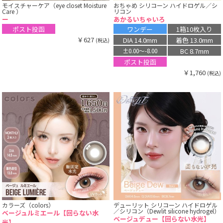
モイスチャーケア（eye closet Moisture
おちゃめ シリコーン ハイドロゲル／シ
Care ）
リコン
ー
あかるいちゃいろ
ポスト投函
ワンデー
1箱10枚入り
￥627
DIA 14.0mm
着色 13.0mm
(税込)
BC 8.7mm
±0.00〜-8.00
ポスト投函
￥1,760
(税込)
カラーズ（colors）
デューリット シリコーン ハイドロゲル
／シリコン（Dewlit silicone hydrogel）
ベージュルミエール【回らない水
ベージュデュー【回らない水光】
光】