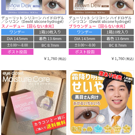
デューリット シリコーン ハイドロゲル
デューリット シリコーン ハイドロゲル
／シリコン（Dewlit silicone hydrogel）
／シリコン（Dewlit silicone hydrogel）
スノーデュー【回らない水光】
ブラウンデュー【回らない水光】
ワンデー
1箱10枚入り
ワンデー
1箱10枚入り
DIA 14.5mm
着色 13.6mm
DIA 14.5mm
着色 13.6mm
BC 8.7mm
BC 8.7mm
±0.00〜-8.00
±0.00〜-8.00
ポスト投函
ポスト投函
￥1,760
￥1,760
(税込)
(税込)