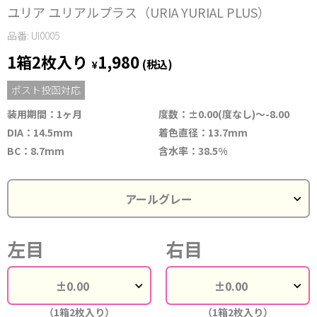
ユリア ユリアルプラス（URIA YURIAL PLUS）
品番: UI0005
1箱2枚入り
1,980
¥
(税込)
ポスト投函対応
装用期間：1ヶ月
度数：±0.00(度なし)～-8.00
DIA：14.5mm
着色直径：13.7mm
BC：8.7mm
含水率：38.5%
左目
右目
（1箱2枚入り）
（1箱2枚入り）