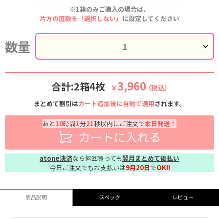
※1箱のみご購入の場合は、
片方の度数を「選択しない」
に設定してください
数量
3,960
合計:2箱4枚
￥
（税込）
まとめて割引は
カート追加後に自動で適用
されます。
あと
10
時間
1
分
20
秒以内にご注文で
本日発送！
カートに入れる
atone決済
なら何回買っても
翌月まとめて後払い
今日ご注文でもお支払いは
9月20日
で
OK!!
商品説明
スペック
レビュー