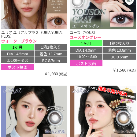
ユリア ユリアルプラス（URIA YURIAL
ユース（YOUS）
PLUS）
ユースオングレー
ウォーターブラウン
1ヶ月
1箱2枚入り
1ヶ月
1箱2枚入り
DIA 14.0mm
着色 13.8mm
DIA 14.5mm
着色 13.7mm
BC 8.6mm
±0.00〜-8.00
BC 8.7mm
±0.00〜-8.00
ポスト投函
ポスト投函
￥1,580
(税込)
￥1,980
(税込)