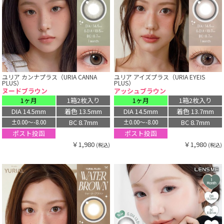
ユリア カンナプラス（URIA CANNA
ユリア アイズプラス（URIA EYEIS
PLUS）
PLUS）
ヌードブラウン
アッシュブラウン
1ヶ月
1箱2枚入り
1ヶ月
1箱2枚入り
DIA 14.5mm
着色 13.5mm
DIA 14.5mm
着色 13.7mm
BC 8.7mm
BC 8.7mm
±0.00〜-8.00
±0.00〜-8.00
ポスト投函
ポスト投函
￥1,980
￥1,980
(税込)
(税込)