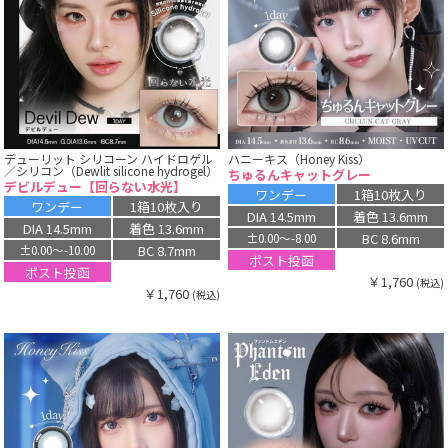
デューリット シリコーン ハイドロゲル
ハニーキス（Honey Kiss）
／シリコン（Dewlit silicone hydrogel）
ちゅるんキャットグレー
デビルデュー【回らない水光】
ワンデー
1箱10枚入り
ワンデー
1箱10枚入り
DIA 14.5mm
着色 13.6mm
DIA 14.5mm
着色 13.6mm
BC 8.6mm
±0.00〜-8.00
BC 8.7mm
±0.00〜-10.00
ポスト投函
ポスト投函
￥1,760
(税込)
￥1,760
(税込)