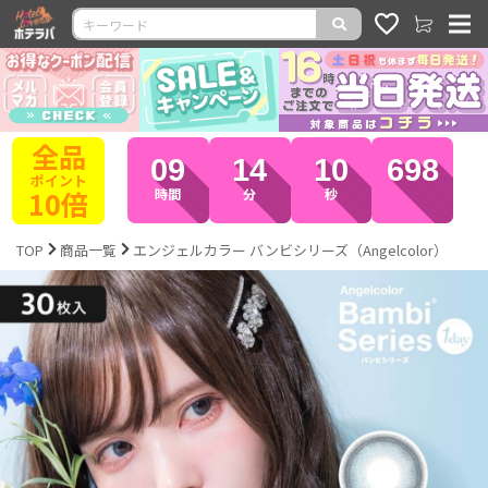
終了
09
14
09
907
まで
残り
時間
分
秒
TOP
商品一覧
エンジェルカラー バンビシリーズ（Angelcolor）