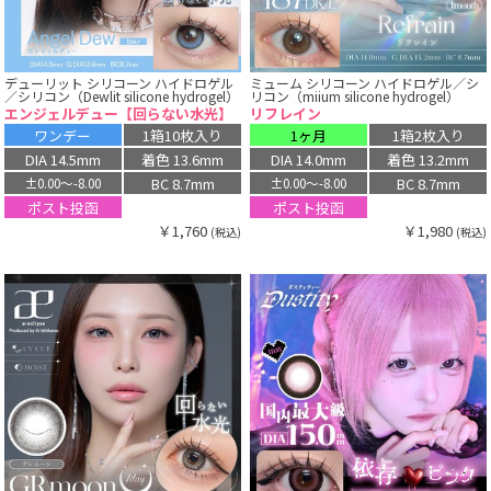
デューリット シリコーン ハイドロゲル
ミューム シリコーン ハイドロゲル／シ
／シリコン（Dewlit silicone hydrogel）
リコン（miium silicone hydrogel）
エンジェルデュー【回らない水光】
リフレイン
ワンデー
1箱10枚入り
1ヶ月
1箱2枚入り
DIA 14.5mm
着色 13.6mm
DIA 14.0mm
着色 13.2mm
BC 8.7mm
BC 8.7mm
±0.00〜-8.00
±0.00〜-8.00
ポスト投函
ポスト投函
￥1,760
￥1,980
(税込)
(税込)