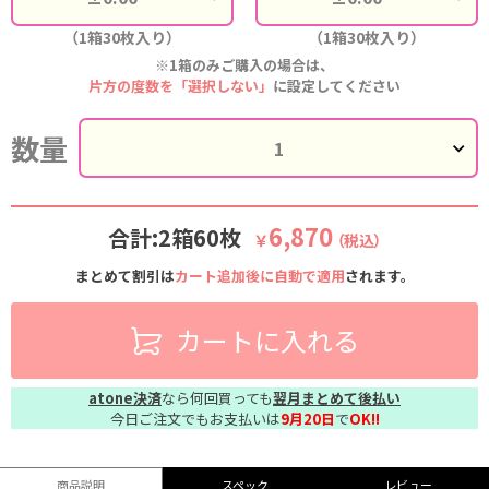
（1箱30枚入り）
（1箱30枚入り）
※1箱のみご購入の場合は、
片方の度数を「選択しない」
に設定してください
数量
6,870
合計:2箱60枚
￥
（税込）
まとめて割引は
カート追加後に自動で適用
されます。
カートに入れる
atone決済
なら何回買っても
翌月まとめて後払い
今日ご注文でもお支払いは
9月20日
で
OK!!
商品説明
スペック
レビュー