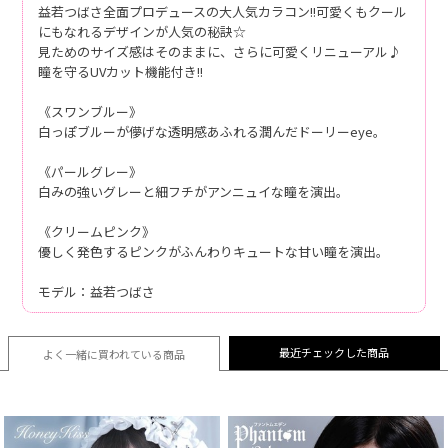
益若つばさ全面プロデュースの大人気カラコン!!可愛くもクール
にもなれるデザインが人気の秘訣☆
見ためのサイズ感はそのままに、さらに可愛くリニューアル♪
瞳を守るUVカット機能付き!!
《スワンブルー》
白っぽブルーが儚げな透明感あふれる潤んだドーリーeye。
《パールグレー》
白みの強いグレーと細フチがアンニュイな瞳を演出。
《クリームピンク》
優しく発色するピンクがふんわりキュートな甘い瞳を演出。
モデル：益若つばさ
最近チェックした商品
よく一緒に買われている
商品