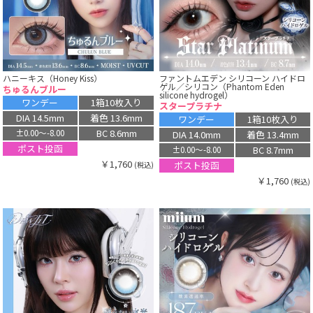
ハニーキス（Honey Kiss）
ファントムエデン シリコーン ハイドロ
ゲル／シリコン（Phantom Eden
ちゅるんブルー
silicone hydrogel）
ワンデー
1箱10枚入り
スタープラチナ
DIA 14.5mm
着色 13.6mm
ワンデー
1箱10枚入り
BC 8.6mm
±0.00〜-8.00
DIA 14.0mm
着色 13.4mm
ポスト投函
BC 8.7mm
±0.00〜-8.00
￥1,760
ポスト投函
(税込)
￥1,760
(税込)