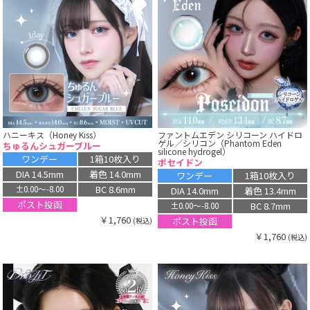
ハニーキス（Honey Kiss）
ファントムエデン シリコーン ハイドロ
ゲル／シリコン（Phantom Eden
ちゅるんシュガーブルー
silicone hydrogel）
ワンデー
1箱10枚入り
ポセイドン
DIA 14.5mm
着色 14.0mm
ワンデー
1箱10枚入り
BC 8.6mm
±0.00〜-8.00
DIA 14.0mm
着色 13.4mm
ポスト投函
BC 8.7mm
±0.00〜-8.00
￥1,760
ポスト投函
(税込)
￥1,760
(税込)