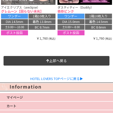
アイエクリプス（aieclipse）
ダスティティー（Dustity）
グレムーン【回らない水光】
依存ピンク
ワンデー
1箱10枚入り
ワンデー
1箱10枚入り
DIA 14.5mm
着色 13.8mm
DIA 15.0mm
着色 14.5mm
BC 8.7mm
BC 8.6mm
±0.00〜-10.00
±0.00〜-8.00
ポスト投函
ポスト投函
￥1,760
￥1,760
(税込)
(税込)
上部へ戻る
HOTEL LOVERS TOPページに戻る▶
マイページ
カート