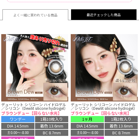
最近チェックした商品
よく一緒に買われている
商品
デューリット シリコーン ハイドロゲル
デューリット シリコーン ハイドロゲル
／シリコン（Dewlit silicone hydrogel）
／シリコン（Dewlit silicone hydrogel）
ブラウンデュー【回らない水光】
ブラウンデュー【回らない水光】
ワンデー
1箱10枚入り
1ヶ月
1箱2枚入り
DIA 14.5mm
着色 13.6mm
DIA 14.5mm
着色 13.6mm
BC 8.7mm
BC 8.7mm
±0.00〜-8.00
±0.00〜-8.00