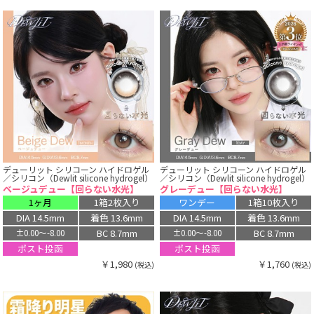
デューリット シリコーン ハイドロゲル
デューリット シリコーン ハイドロゲル
／シリコン（Dewlit silicone hydrogel）
／シリコン（Dewlit silicone hydrogel）
ベージュデュー【回らない水光】
グレーデュー【回らない水光】
1ヶ月
1箱2枚入り
ワンデー
1箱10枚入り
DIA 14.5mm
着色 13.6mm
DIA 14.5mm
着色 13.6mm
BC 8.7mm
BC 8.7mm
±0.00〜-8.00
±0.00〜-8.00
ポスト投函
ポスト投函
￥1,980
￥1,760
(税込)
(税込)