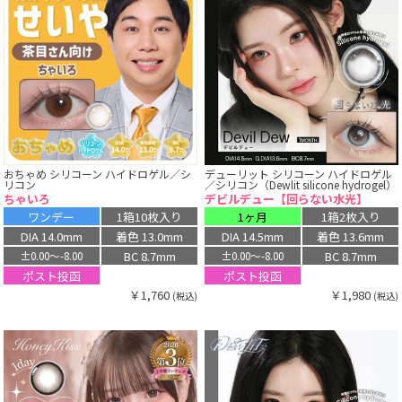
おちゃめ シリコーン ハイドロゲル／シ
デューリット シリコーン ハイドロゲル
リコン
／シリコン（Dewlit silicone hydrogel）
ちゃいろ
デビルデュー【回らない水光】
ワンデー
1箱10枚入り
1ヶ月
1箱2枚入り
DIA 14.0mm
着色 13.0mm
DIA 14.5mm
着色 13.6mm
BC 8.7mm
BC 8.7mm
±0.00〜-8.00
±0.00〜-8.00
ポスト投函
ポスト投函
￥1,760
￥1,980
(税込)
(税込)