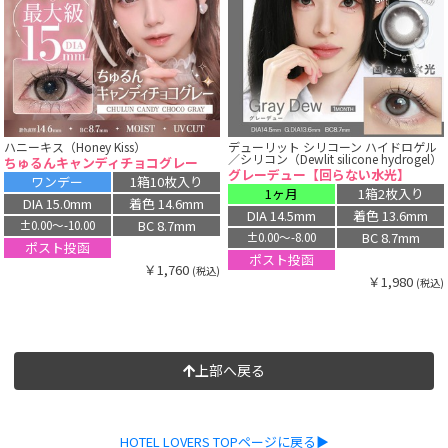
ハニーキス（Honey Kiss）
デューリット シリコーン ハイドロゲル
／シリコン（Dewlit silicone hydrogel）
ちゅるんキャンディチョコグレー
グレーデュー【回らない水光】
ワンデー
1箱10枚入り
1ヶ月
1箱2枚入り
DIA 15.0mm
着色 14.6mm
DIA 14.5mm
着色 13.6mm
BC 8.7mm
±0.00〜-10.00
BC 8.7mm
±0.00〜-8.00
ポスト投函
ポスト投函
￥1,760
(税込)
￥1,980
(税込)
上部へ戻る
HOTEL LOVERS TOPページに戻る▶