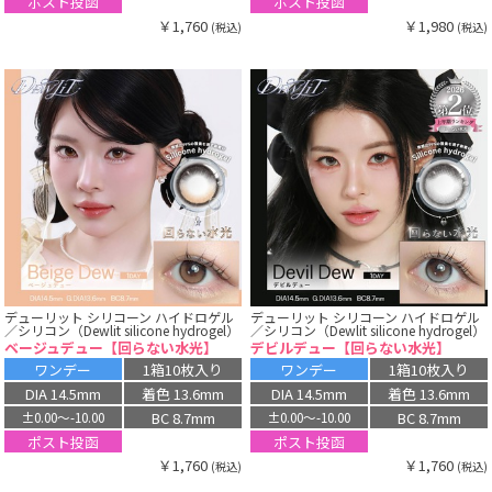
ポスト投函
ポスト投函
￥1,760
￥1,980
(税込)
(税込)
デューリット シリコーン ハイドロゲル
デューリット シリコーン ハイドロゲル
／シリコン（Dewlit silicone hydrogel）
／シリコン（Dewlit silicone hydrogel）
ベージュデュー【回らない水光】
デビルデュー【回らない水光】
ワンデー
1箱10枚入り
ワンデー
1箱10枚入り
DIA 14.5mm
着色 13.6mm
DIA 14.5mm
着色 13.6mm
BC 8.7mm
BC 8.7mm
±0.00〜-10.00
±0.00〜-10.00
ポスト投函
ポスト投函
￥1,760
￥1,760
(税込)
(税込)