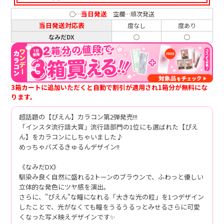
当日発送
○…
空欄…順次発送
当日発送対応表
度なし
度あり
なみだDX
○
○
3箱カートに追加いただくと自動で割引が適用され1箱分が無料にな
ります。
超話題の【ぴえん】カラコン第2弾発売!!!
「インスタ流行語大賞」流行語部門の1位にも選ばれた【ぴえ
ん】をカラコンにしちゃいました♪
めっちゃバズるきゅるんデザイン!!
《なみだDX》
馴染み良く自然に盛れる2トーンのブラウンで、ふわっと優しい
立体的な発色にツヤ感を演出。
さらに、"ぴえん"な瞳になれる「大きな光の粒」を1つデザイン
したことで、光がなくても瞳をうるうるっとみせるさらに可愛
くなった写メ映えデザインです✨