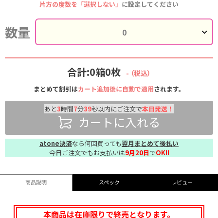
片方の度数を「選択しない」
に設定してください
数量
合計:0箱0枚
-
（税込）
まとめて割引は
カート追加後に自動で適用
されます。
あと
3
時間
7
分
38
秒以内にご注文で
本日発送！
カートに入れる
atone決済
なら何回買っても
翌月まとめて後払い
今日ご注文でもお支払いは
9月20日
で
OK!!
商品説明
スペック
レビュー
本商品は在庫限りで終売となります。