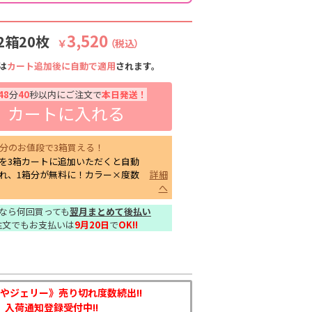
3,520
2箱20枚
￥
（税込）
は
カート追加後に自動で適用
されます。
48
分
39
秒以内にご注文で
本日発送！
カートに入れる
箱分のお値段で3箱買える！
を3箱カートに追加いただくと自動
れ、1箱分が無料に！カラー×度数
詳細
へ
なら何回買っても
翌月まとめて後払い
注文でもお支払いは
9月20日
で
OK!!
やジェリー》売り切れ度数続出!!
入荷通知登録受付中!!