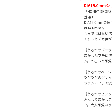
DIA15.0mm
『HONEY DR
登場！
DIA15.0mm
は14.6mm☆
今までにはない”
くりっとデカ目がC
《うるつやブラウ
ぼかしたフチに溶
ン。うるっと可愛
《うるつやベージ
ツヤツヤのグレイ
ラウンのフチで派
《うるつやピンク
ふんわりぼかしフ
ク。大人可愛いう