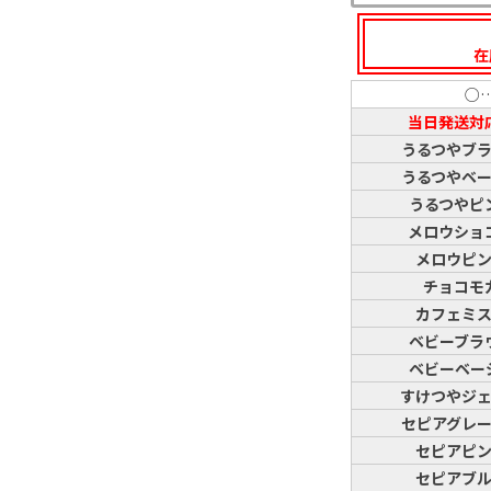
在
○
当日発送対
うるつやブ
うるつやベ
うるつやピ
メロウショ
メロウピ
チョコモ
カフェミ
ベビーブラ
ベビーベー
すけつやジ
セピアグレ
セピアピ
セピアブ