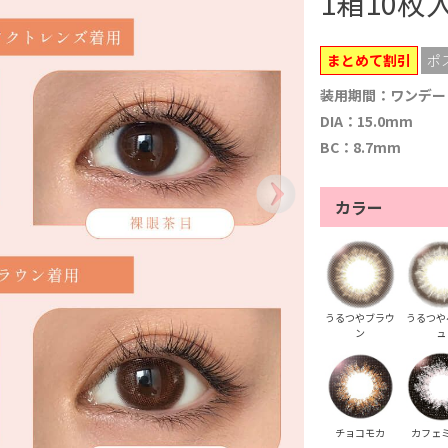
1箱10枚
まとめて割引
ポ
装用期間：ワンデー
DIA：15.0mm
BC：8.7mm
カラー
うるつやブラウ
うるつや
ン
ュ
チョコモカ
カフェ