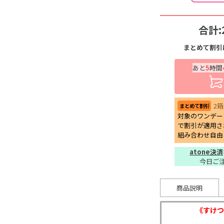
合計:
まとめて割引
あと
5
時間
2
まとめて割引
対象のワンデー
で割引が適用さ
組み合わせ自由
atone決済
今日ご
商品説明
《すけつ