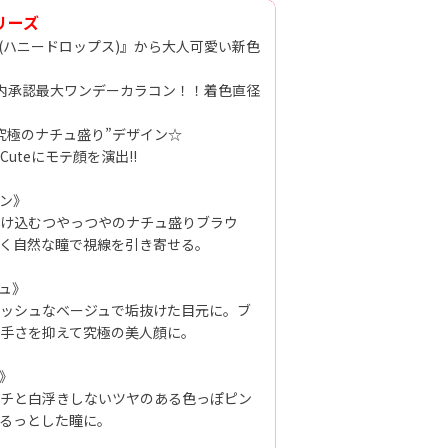
シリーズ
OPS(ハニードロップス)』から大人可愛い新色
の国内承認最大ワンデーカラコン！！着色直径
究極のナチュ盛り”デザイン☆
uteにモテ顔を演出!!
ン》
け込むつやっつやのナチュ盛りブラウ
く自然な瞳で視線を引き寄せる。
ュ》
ッシュなベージュで垢抜けた目元に。ブ
手さを抑えて究極の美人顔に。
》
チと白浮きしないツヤのある色っぽピン
るっとした瞳に。