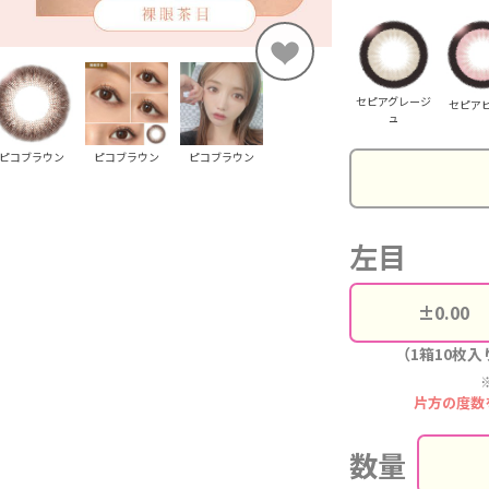
セピアグレージ
セピア
ュ
ピコブラウン
ピコブラウン
ピコブラウン
左目
（1箱10枚入
片方の度数
数量