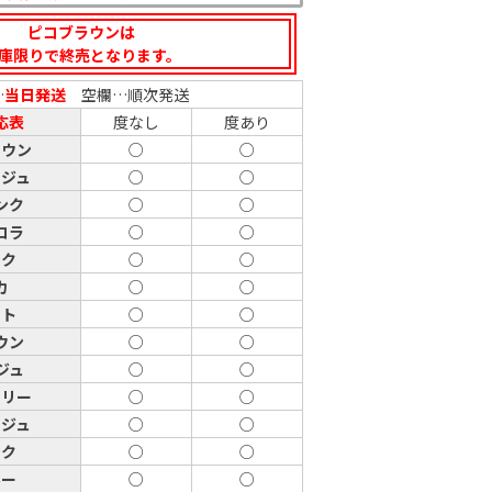
ピコブラウンは
庫限りで終売となります。
…
当日発送
空欄…順次発送
応表
度なし
度あり
ラウン
○
○
ージュ
○
○
ンク
○
○
コラ
○
○
ンク
○
○
カ
○
○
スト
○
○
ウン
○
○
ジュ
○
○
ェリー
○
○
ージュ
○
○
ンク
○
○
ルー
○
○