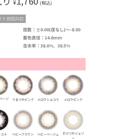
入り
1,760
¥
(税込)
スト投函対応
度数：±0.00(度なし)～-8.00
着色直径：14.6mm
含水率：38.0%、38.5%
ベージ
うるつやピンク
メロウショコラ
メロウピンク
すけつやジェリ
ミスト
ベビーブラウン
ベビーベージュ
ー