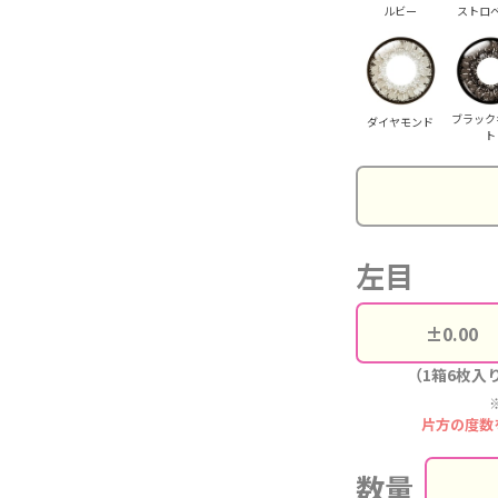
ルビー
ストロ
ブラック
ダイヤモンド
ト
左目
（1箱6枚入
片方の度数
数量