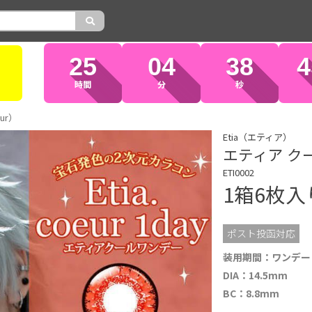
25
04
37
3
時間
分
秒
ur）
Etia（エティア）
エティア クール
ETI0002
1箱6枚
ポスト投函対応
装用期間：ワンデー
DIA：14.5mm
BC：8.8mm