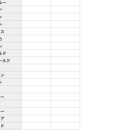
ルー
ド
ト
ト
ンス
カ
ン
ルド
ールド
ー
オン
ト
リー
リー
シア
ンド