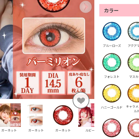
カラー
ブルーローズ
アクア
フォレスト
マスカ
キャラメ
ハニーゴールド
ル
ガーネット
ガーネット
ガーネット
ルビー
ルビー