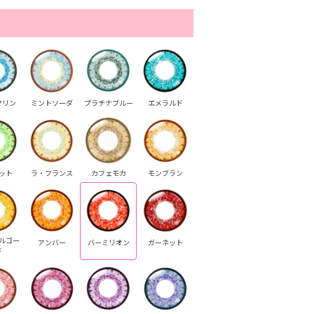
マリン
ミントソーダ
プラチナブルー
エメラルド
ット
ラ・フランス
カフェモカ
モンブラン
ルゴー
アンバー
バーミリオン
ガーネット
ド
ルビー
ストロベリー
ストロベリー
ストロベリー
ビオラ
ビ