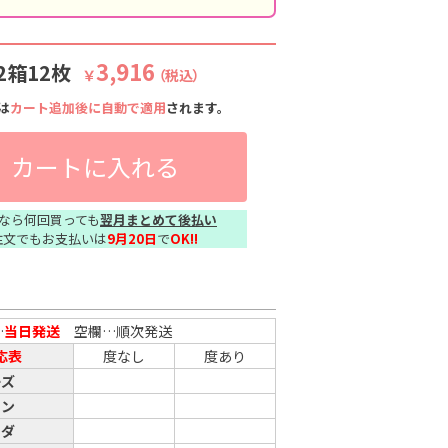
3,916
2箱12枚
￥
（税込）
は
カート追加後に自動で適用
されます。
カートに入れる
なら何回買っても
翌月まとめて後払い
注文でもお支払いは
9月20日
で
OK!!
…
当日発送
空欄…順次発送
応表
度なし
度あり
ーズ
リン
ーダ