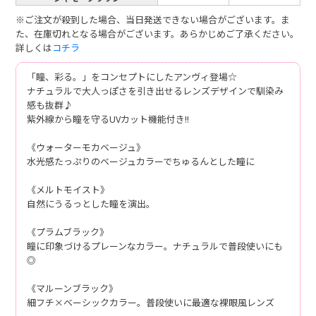
※ご注文が殺到した場合、当日発送できない場合がございます。ま
た、在庫切れとなる場合がございます。あらかじめご了承ください。
詳しくは
コチラ
「瞳、彩る。」をコンセプトにしたアンヴィ登場☆
ナチュラルで大人っぽさを引き出せるレンズデザインで馴染み
感も抜群♪
紫外線から瞳を守るUVカット機能付き!!
《ウォーターモカベージュ》
水光感たっぷりのベージュカラーでちゅるんとした瞳に
《メルトモイスト》
自然にうるっとした瞳を演出。
《プラムブラック》
瞳に印象づけるプレーンなカラー。ナチュラルで普段使いにも
◎
《マルーンブラック》
細フチ×ベーシックカラー。普段使いに最適な裸眼風レンズ