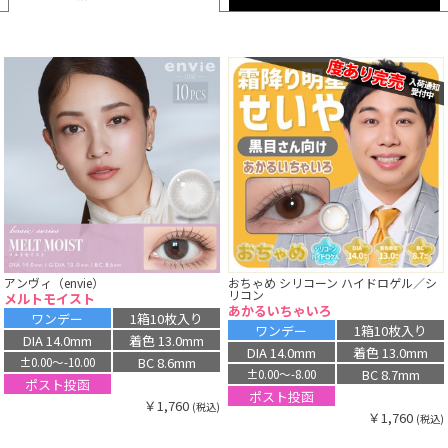
アンヴィ（envie）
おちゃめ シリコーン ハイドロゲル／シ
リコン
メルトモイスト
あかるいちゃいろ
ワンデー
1箱10枚入り
ワンデー
1箱10枚入り
DIA 14.0mm
着色 13.0mm
DIA 14.0mm
着色 13.0mm
BC 8.6mm
±0.00〜-10.00
BC 8.7mm
±0.00〜-8.00
ポスト投函
ポスト投函
￥1,760
(税込)
￥1,760
(税込)