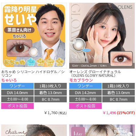
おちゃめ シリコーン ハイドロゲル／シ
オーレンズ グローイナチュラル
リコン
（OLENS GLOWY NATURAL）
ちゃいろ
モカブラウン
ワンデー
1箱10枚入り
ワンデー
1箱10枚入り
DIA 14.0mm
着色 13.0mm
DIA 14.2mm
着色 13.0mm
BC 8.7mm
BC 8.7mm
±0.00〜-8.00
±0.00〜-8.00
ポスト投函
ポスト投函
￥1,760
￥1,496
(15%OFF)
(税込)