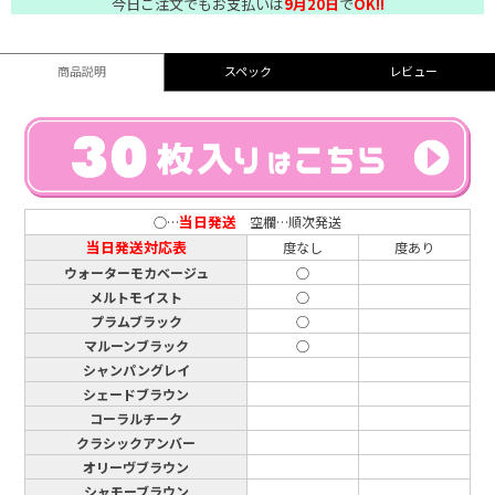
今日ご注文でもお支払いは
9月20日
で
OK!!
商品説明
スペック
レビュー
当日発送
○…
空欄…順次発送
当日発送対応表
度なし
度あり
ウォーターモカベージュ
○
メルトモイスト
○
プラムブラック
○
マルーンブラック
○
シャンパングレイ
シェードブラウン
コーラルチーク
クラシックアンバー
オリーヴブラウン
シャモーブラウン