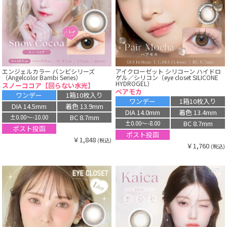
エンジェルカラー バンビシリーズ
アイクローゼット シリコーン ハイドロ
（Angelcolor Bambi Series）
ゲル／シリコン（eye closet SILICONE
HYDROGEL）
スノーココア【回らない水光】
ペアモカ
ワンデー
1箱10枚入り
ワンデー
1箱10枚入り
DIA 14.5mm
着色 13.9mm
DIA 14.0mm
着色 13.4mm
BC 8.7mm
±0.00〜-10.00
BC 8.7mm
±0.00〜-8.00
ポスト投函
ポスト投函
￥1,848
(税込)
￥1,760
(税込)