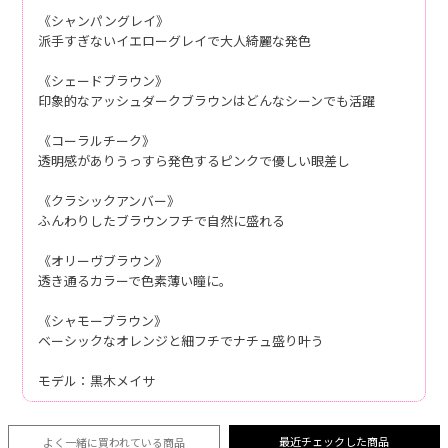
《シャンパングレイ》
派手すぎないイエローグレイで大人綺麗な発色
《シェードブラウン》
印象的なアッシュダークブラウンはどんなシーンでも活躍
《コーラルチーク》
透明感がありうっすら発色するピンクで優しい眼差し
《クラシックアンバー》
ふんわりしたブラウンフチで自然に盛れる
《オリーヴブラウン》
透き通るカラーで色素薄い瞳に。
《シャモーブラウン》
ベーシックなオレンジと細フチでナチュ盛り叶う
モデル：黒木メイサ
最近チェックした商品
よく一緒に買われている
商品