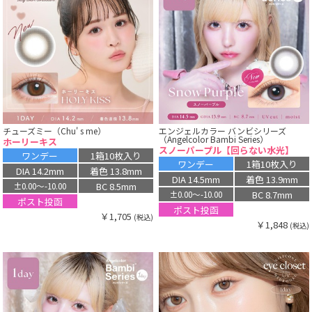
チューズミー（Chu' s me）
エンジェルカラー バンビシリーズ
（Angelcolor Bambi Series）
ホーリーキス
スノーパープル【回らない水光】
ワンデー
1箱10枚入り
ワンデー
1箱10枚入り
DIA 14.2mm
着色 13.8mm
DIA 14.5mm
着色 13.9mm
BC 8.5mm
±0.00〜-10.00
BC 8.7mm
±0.00〜-10.00
ポスト投函
ポスト投函
￥1,705
(税込)
￥1,848
(税込)