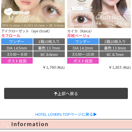
アイクローゼット（eye closet）
カイカ（Kaica）
モフロール
月絃ベージュ
ワンデー
1箱10枚入り
ワンデー
1箱10枚入り
DIA 14.5mm
着色 13.7mm
DIA 14.2mm
着色 13.0mm
BC 8.6mm
BC 8.7mm
±0.00〜-8.00
±0.00〜-10.00
ポスト投函
ポスト投函
￥1,760
￥1,815
(税込)
(税込)
上部へ戻る
HOTEL LOVERS TOPページに戻る▶