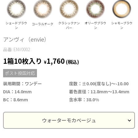
シェードブラウ
クラシックアン
オリーヴブラウ
シャモーブラウ
コーラルチーク
ン
バー
ン
ン
アンヴィ（envie）
品番: ENV0002
1箱10枚入り
1,760
¥
(税込)
ポスト投函対応
装用期間：ワンデー
度数：±0.00(度なし)～-10.00
DIA：14.0mm
着色直径：12.8mm～13.4mm
BC：8.6mm
含水率：38.0%