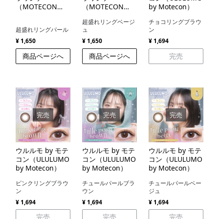
（MOTECON
（MOTECON
by Motecon）
ULTRA ONE
ULTRA ONE
超盛れリングベージ
チョコリングブラウ
DAY）
DAY）
超盛れリングパール
ュ
ン
¥ 1,650
¥ 1,650
¥ 1,694
商品ページへ
商品ページへ
完売
完売
完売
完売
ウルルモ by モテ
ウルルモ by モテ
ウルルモ by モテ
コン（ULULUMO
コン（ULULUMO
コン（ULULUMO
by Motecon）
by Motecon）
by Motecon）
ピンクリングブラウ
チュールパールブラ
チュールパールベー
ン
ウン
ジュ
¥ 1,694
¥ 1,694
¥ 1,694
完売
完売
完売