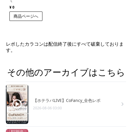
て
¥ 0
商品ページへ
レポしたカラコンは配信終了後にすべて破棄しておりま
す。
その他のアーカイブはこちら
【ホテラバLIVE】CoFancy_全色レポ
2026-08-06 03:00