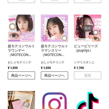
完売
超モテコンウルト
超モテコンウルト
ピューピリーズ
ラワンデー
ラマンスリー
（pupilys）
（MOTECON
（MOTECON
ULTRA ONE
ULTRA
おしゃモテリング
おしゃモテリング
シマリスオンニ
DAY）
MONTHLY）
¥ 1,650
¥ 1,650
¥ 1,760
商品ページへ
商品ページへ
完売