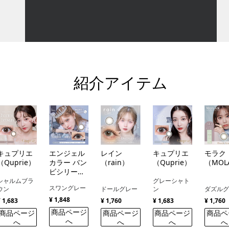
紹介アイテム
キュプリエ
エンジェル
レイン
キュプリエ
モラク
（Quprie）
カラー バン
（rain）
（Quprie）
（MOL
ビシリーズ
（Angelcolor）
シャルムブラ
グレーシャト
スワングレー
ウン
ドールグレー
ン
ダズル
¥ 1,848
¥ 1,683
¥ 1,760
¥ 1,683
¥ 1,760
商品ページ
商品ページ
商品ページ
商品ページ
商品ペ
へ
へ
へ
へ
へ