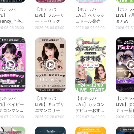
ホテラバ
【ホテラバ
【ホテラバ
【ホテラ
VE】
LIVE】フルーリ
LIVE】ベリッシ
LIVE】
oFancy_全色
ートーリック
ュドール発売
まとめ
ポ
26-08-06 03:00
2026-08-04 03:00
2026-08-03 03:00
2026-07-3
ホテラバ
【ホテラバ
【ホテラバ
【ホテラ
IVE】ベイビー
LIVE】キュプリ
LIVE】カラコン
LIVE】
テコンマンス
エマンスリー
デビューおすす
ティー新
ー
め
26-07-29 03:00
2026-07-28 03:00
2026-07-24 03:00
2026-07-2