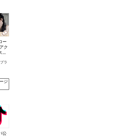
ロー
 アク
スト
e
マブラ
ージ
バ公