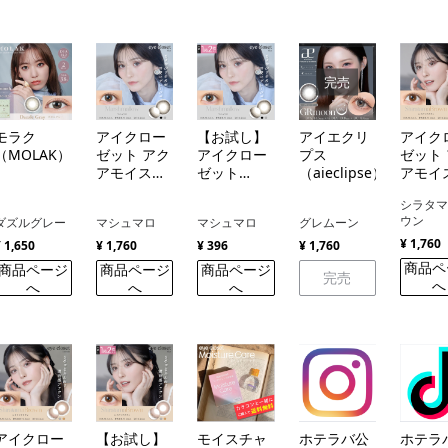
完売
モラク
アイクロー
【お試し】
アイエクリ
アイク
（MOLAK）
ゼット アク
アイクロー
プス
ゼット
アモイスト
ゼット
（aieclipse）
アモイ
UV（eye
（eye
UV（ey
シラタ
closet
closet）
closet
ウン
ダズルグレー
マシュマロ
マシュマロ
グレムーン
AQUA
AQUA
¥ 1,760
MOIST
MOIST
¥ 1,650
¥ 1,760
¥ 396
¥ 1,760
UV）
UV）
商品ペ
商品ページ
商品ページ
商品ページ
完売
へ
へ
へ
へ
アイクロー
【お試し】
モイスチャ
ホテラバ公
ホテラ