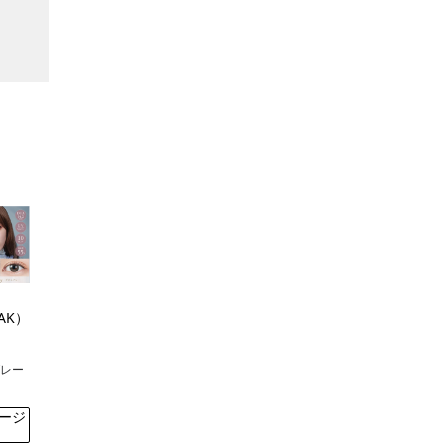
AK）
グレー
ージ