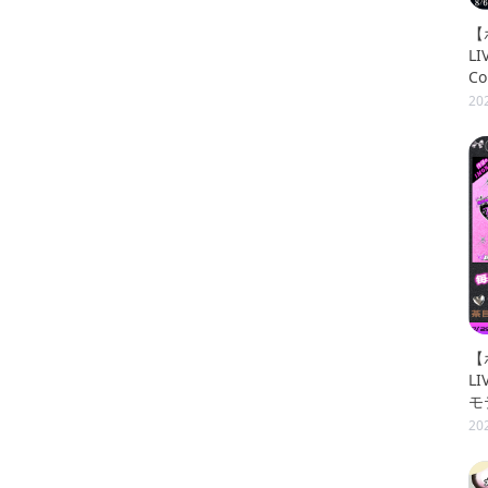
【
LI
C
レ
20
【
L
モ
リ
20