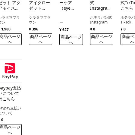
ゼット アク
アイクロー
ーケア
式
式TikT
アモイスト
ゼット
（eye
Instagram
こちら
UV（eye
（eye
closet
はこちら
シラタマブラ
シラタマブラ
ホテラバ公式
ホテラ
closet
closet）
Moisture
ウン
ウン
Instagram
TikTok
ー
AQUA
Care ）
¥ 1,980
¥ 396
¥ 0
¥ 0
MOIST
¥ 627
UV）
商品ページ
商品ページ
商品ページ
商品ペ
商品ページ
へ
へ
へ
へ
へ
paypay支払
いについて
はこちら
paypay支払い
について
¥ 0
商品ページ
へ