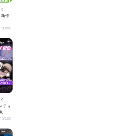
バ
7月新作
1 03:00
バ
ダスティ
色
2 03:00