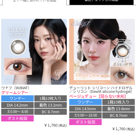
ワナフ（WANAF）
デューリット シリコーン ハイドロゲル
／シリコン（Dewlit silicone hydrogel）
グリームシアー
ベージュデュー【回らない水光】
ワンデー
1箱10枚入り
ワンデー
1箱10枚入り
DIA 14.2mm
着色 13.2mm
DIA 14.5mm
着色 13.6mm
BC 8.7mm
±0.00〜-8.00
BC 8.7mm
±0.00〜-10.00
ポスト投函
ポスト投函
￥1,760
(税込)
￥1,760
(税込)