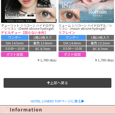
デューリット シリコーン ハイドロゲル
ミューム シリコーン ハイドロゲル／シ
／シリコン（Dewlit silicone hydrogel）
リコン（miium silicone hydrogel）
デビルデュー【回らない水光】
リフレイン
ワンデー
1箱10枚入り
ワンデー
1箱10枚入り
DIA 14.5mm
着色 13.6mm
DIA 14.0mm
着色 13.2mm
BC 8.7mm
BC 8.7mm
±0.00〜-10.00
±0.00〜-10.00
ポスト投函
ポスト投函
￥1,760
￥1,760
(税込)
(税込)
上部へ戻る
HOTEL LOVERS TOPページに戻る▶