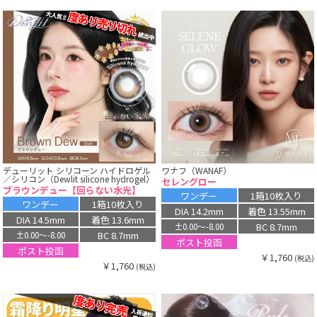
デューリット シリコーン ハイドロゲル
ワナフ（WANAF）
／シリコン（Dewlit silicone hydrogel）
セレングロー
ブラウンデュー【回らない水光】
ワンデー
1箱10枚入り
ワンデー
1箱10枚入り
DIA 14.2mm
着色 13.55mm
DIA 14.5mm
着色 13.6mm
BC 8.7mm
±0.00〜-8.00
BC 8.7mm
±0.00〜-8.00
ポスト投函
ポスト投函
￥1,760
(税込)
￥1,760
(税込)