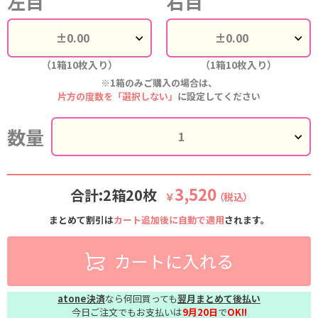
左目
右目
（1箱10枚入り）
（1箱10枚入り）
※1箱のみご購入の場合は、
片方の度数を「選択しない」
に設定してください
数量
3,520
合計:2箱20枚
￥
（税込）
まとめて割引は
カート追加後に自動で適用
されます。
カートに入れる
atone決済
なら何回買っても
翌月まとめて後払い
今日ご注文でもお支払いは
9月20日
で
OK!!