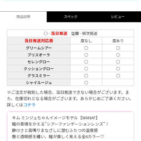
商品説明
スペック
レビュー
当日発送
○…
空欄…順次発送
当日発送対応表
度なし
度あり
グリームシアー
○
○
ブリスオーラ
○
○
セレングロー
○
○
クッショングロー
○
○
グラスミラー
○
○
シャイルージュ
○
※ご注文が殺到した場合、当日発送できない場合がございます。ま
た、在庫切れとなる場合がございます。あらかじめご了承ください。
詳しくは
コチラ
キム ミンジュちゃんイメージモデル【WANAF】
瞳の表情をかえる"シアーファンデーションレンズ"！
静けさと高鳴りまなざしに潜むふたつの温度感
艶と透明感を纏い、瞳が美しく見える全6カラー♡