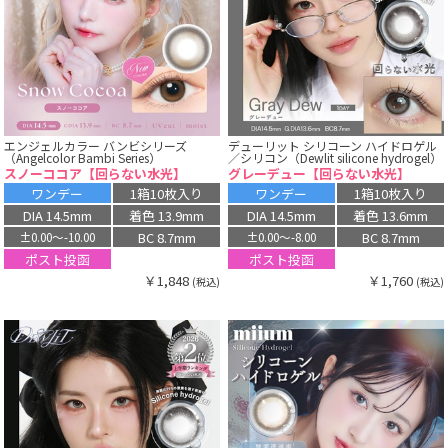
エンジェルカラー バンビシリーズ
デューリット シリコーン ハイドロゲル
（Angelcolor Bambi Series）
／シリコン（Dewlit silicone hydrogel）
スノーココア【回らない水光】
グレーデュー【回らない水光】
ワンデー
1箱10枚入り
ワンデー
1箱10枚入り
DIA 14.5mm
着色 13.9mm
DIA 14.5mm
着色 13.6mm
BC 8.7mm
BC 8.7mm
±0.00〜-10.00
±0.00〜-8.00
ポスト投函
ポスト投函
￥1,848
￥1,760
(税込)
(税込)