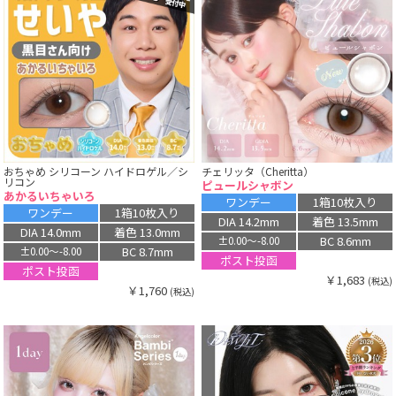
おちゃめ シリコーン ハイドロゲル／シ
チェリッタ（Cheritta）
リコン
ピュールシャボン
あかるいちゃいろ
ワンデー
1箱10枚入り
ワンデー
1箱10枚入り
DIA 14.2mm
着色 13.5mm
DIA 14.0mm
着色 13.0mm
BC 8.6mm
±0.00〜-8.00
BC 8.7mm
±0.00〜-8.00
ポスト投函
ポスト投函
￥1,683
(税込)
￥1,760
(税込)