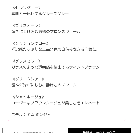
《セレングロー》
素肌と一体化するグレースグレー
《ブリスオーラ》
輝きにとけ込む高揚のプロンズヴェール
《クッショングロー》
光沢感たっぷりな上品発色で自信みなぎる印象に。
《グラスミラー》
ガラスのような透明感を演出するティントブラウン
《グリームシアー》
澄んだ光がにじむ、静けさのノワール
《シャイルージュ》
ロージーなブラウンルージュが美しさをエレベート
モデル：キム ミンジュ
最近チェックした商品
よく一緒に買われている
商品