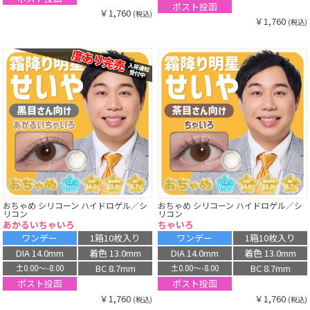
ポスト投函
￥1,760
(税込)
￥1,760
(税込)
おちゃめ シリコーン ハイドロゲル／シ
おちゃめ シリコーン ハイドロゲル／シ
リコン
リコン
あかるいちゃいろ
ちゃいろ
ワンデー
1箱10枚入り
ワンデー
1箱10枚入り
DIA 14.0mm
着色 13.0mm
DIA 14.0mm
着色 13.0mm
BC 8.7mm
BC 8.7mm
±0.00〜-8.00
±0.00〜-8.00
ポスト投函
ポスト投函
￥1,760
￥1,760
(税込)
(税込)