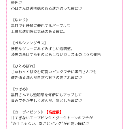
発色♡
茶目さんは透明感のある透き通った瞳に♡
《ゆかり》
黒目でも綺麗に発色するパープル♡
上質な透明感と気品のある瞳に。
《ペルシアングラス》
妖艶なグレーにみずみずしい透明感。
漆黒の黒目すらものともしないガラス玉のような発色
《ひとめぼれ》
じゅわっと馴染む可愛いピンクフチに黒目さんでも
透き通る潤んだ自然な甘さの愛され瞳に♡
《つばめ》
黒目さんでも透明感を何倍にもアップして
青みフチが美しく澄んだ、凛とした瞳に♡
《カーヴィピンク》
【高度数】
甘すぎないモーブピンクとダークトーンのフチが
”派手じゃない、あざとピンク”が可愛い瞳に♡