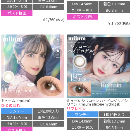
DIA 14.0mm
着色 13.0mm
DIA 14.5mm
着色 13.3mm
BC 8.6mm
±0.00〜-8.00
BC 8.7mm
±0.00〜-10.00
ポスト投函
ポスト投函
￥1,760
(税込)
￥1,760
(税込)
ミューム（miium）
ミューム シリコーン ハイドロゲル／シ
リコン（miium silicone hydrogel）
ひとめぼれ
リフレイン
ワンデー
1箱10枚入り
ワンデー
1箱10枚入り
DIA 14.0mm
着色 13.0mm
DIA 14.0mm
着色 13.2mm
BC 8.6mm
±0.00〜-8.00
BC 8.7mm
±0.00〜-10.00
ポスト投函