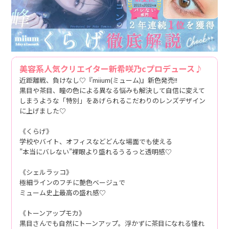
美容系人気クリエイター新希咲乃cプロデュース♪
近距離戦、負けなし♡『miium(ミューム)』新色発売!!
黒目や茶目、瞳の色による異なる悩みも解決して自信に変えて
しまうような「特別」をあげられるこだわりのレンズデザイン
に上げました♡
《くらげ》
学校やバイト、オフィスなどどんな場面でも使える
”本当にバレない”裸眼より盛れるうるっと透明感♡
《シェルラッコ》
極細ラインのフチに艶色ベージュで
ミューム史上最高の盛れ感♡
《トーンアップモカ》
黒目さんでも自然にトーンアップ。浮かずに茶目になれる憧れ