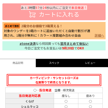
あと
3
時間
57
分
23
秒以内にご注文で
本日発送！
カートに入れる
2箱分のお値段で3箱買える！
まとめて割引
対象のワンデーを3箱カートに追加いただくと自動で割引が適
用され、1箱分が無料に！カラー×度数組み合わせ自由
詳細へ
atone決済
なら何回買っても
翌月まとめて後払い
今日ご注文でもお支払いは
9月20日
で
OK!!
商品説明
スペック
レビュー
カーヴィピンク・サンセットローズは
在庫限りで終売となります。
当日発送
○…
空欄…順次発送
当日発送対応表
度なし
度あり
くらげ
○
○
シェルラッコ
○
○