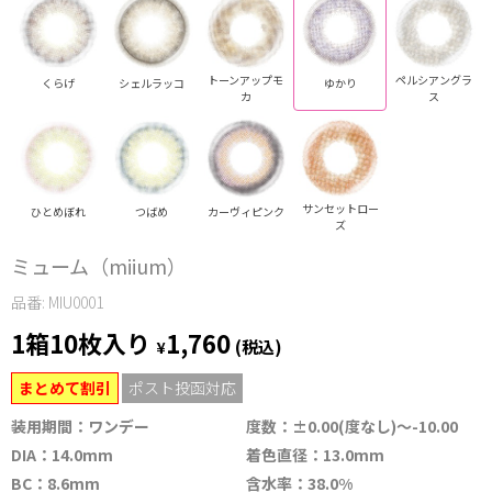
トーンアップモ
ペルシアングラ
くらげ
シェルラッコ
ゆかり
カ
ス
サンセットロー
ひとめぼれ
つばめ
カーヴィピンク
ズ
ミューム（miium）
品番: MIU0001
1箱10枚入り
1,760
¥
(税込)
まとめて割引
ポスト投函対応
装用期間：ワンデー
度数：±0.00(度なし)～-10.00
DIA：14.0mm
着色直径：13.0mm
BC：8.6mm
含水率：38.0%