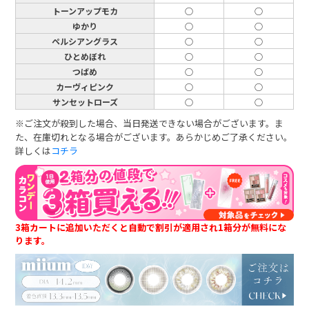
トーンアップモカ
○
○
ゆかり
○
○
ペルシアングラス
○
○
ひとめぼれ
○
○
つばめ
○
○
カーヴィピンク
○
○
サンセットローズ
○
○
※ご注文が殺到した場合、当日発送できない場合がございます。ま
た、在庫切れとなる場合がございます。あらかじめご了承ください。
詳しくは
コチラ
3箱カートに追加いただくと自動で割引が適用され1箱分が無料にな
ります。