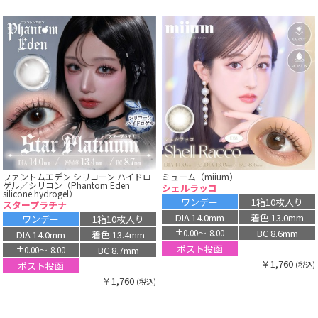
ファントムエデン シリコーン ハイドロ
ミューム（miium）
ゲル／シリコン（Phantom Eden
シェルラッコ
silicone hydrogel）
ワンデー
1箱10枚入り
スタープラチナ
DIA 14.0mm
着色 13.0mm
ワンデー
1箱10枚入り
BC 8.6mm
±0.00〜-8.00
DIA 14.0mm
着色 13.4mm
ポスト投函
BC 8.7mm
±0.00〜-8.00
￥1,760
ポスト投函
(税込)
￥1,760
(税込)