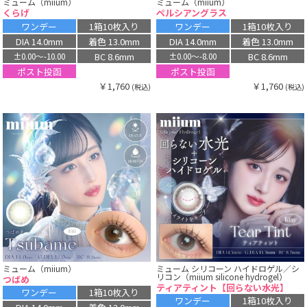
ミューム（miium）
ミューム（miium）
くらげ
ペルシアングラス
ワンデー
1箱10枚入り
ワンデー
1箱10枚入り
DIA 14.0mm
着色 13.0mm
DIA 14.0mm
着色 13.0mm
BC 8.6mm
BC 8.6mm
±0.00〜-10.00
±0.00〜-8.00
ポスト投函
ポスト投函
￥1,760
￥1,760
(税込)
(税込)
ミューム（miium）
ミューム シリコーン ハイドロゲル／シ
リコン（miium silicone hydrogel）
つばめ
ティアティント【回らない水光】
ワンデー
1箱10枚入り
ワンデー
1箱10枚入り