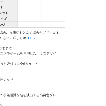
レー
ロー
レット
コイズ
ンジ
場合、在庫切れとなる場合がございます。
ださい。詳しくは
コチラ
のままに
ニメやゲームを再現したようなデザイ
っと近づける全6カラー！
色レッド
うな無機質な瞳を演出する高発色グレー
》