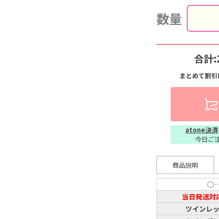
数量
合計:
まとめて割引
atone決済
今日ご
商品説明
○
当日発送対
ツインレ