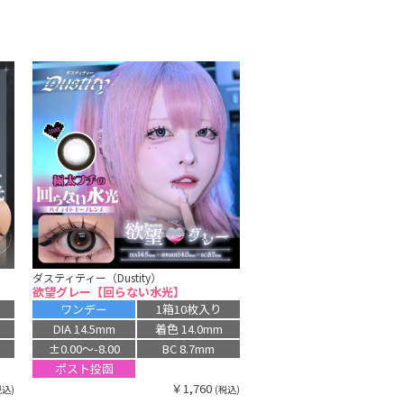
ダスティティー（Dustity）
欲望グレー【回らない水光】
ワンデー
1箱10枚入り
DIA 14.5mm
着色 14.0mm
±0.00〜-8.00
BC 8.7mm
ポスト投函
￥1,760
税込)
(税込)