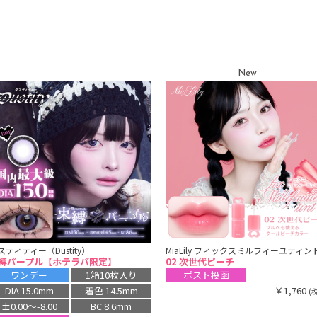
New
スティティー（Dustity）
MiaLily フィックスミルフィーユティン
縛パープル【ホテラバ限定】
02 次世代ピーチ
ワンデー
1箱10枚入り
ポスト投函
￥1,760
DIA 15.0mm
着色 14.5mm
(
±0.00〜-8.00
BC 8.6mm