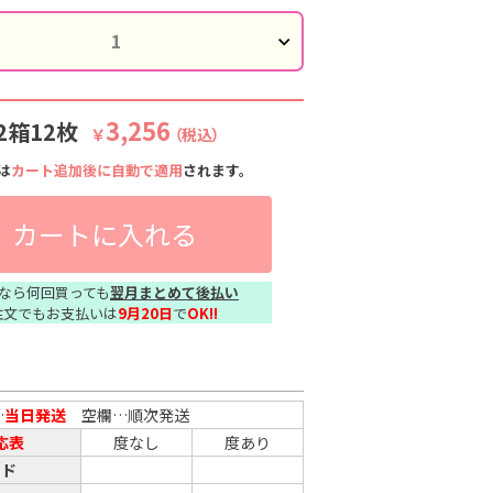
3,256
2箱12枚
￥
（税込）
は
カート追加後に自動で適用
されます。
カートに入れる
なら何回買っても
翌月まとめて後払い
注文でもお支払いは
9月20日
で
OK!!
…
当日発送
空欄…順次発送
応表
度なし
度あり
ッド