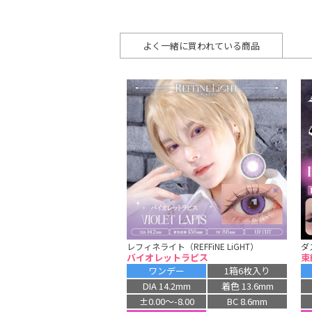
よく一緒に買われている商品
レフィネライト（REFFiNE LiGHT）
ダ
バイオレットラピス
束
ワンデー
1箱6枚入り
DIA 14.2mm
着色 13.6mm
±0.00〜-8.00
BC 8.6mm