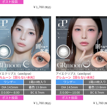
ポスト投函
￥1,760
(税込)
イエクリプス（aieclipse）
アイエクリプス（aieclipse）
ルムーン【回らない水光】
グレムーン【回らない水光】
ワンデー
1箱10枚入り
ワンデー
1箱10枚入り
DIA 14.5mm
着色 13.8mm
DIA 14.5mm
着色 13.8mm
±0.00〜-8.00
BC 8.7mm
±0.00〜-10.00
BC 8.7mm
ポスト投函
ポスト投函
￥1,760
￥1,760
(税込)
(