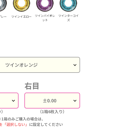
ツインバイオレ
ツインターコイ
グレー
ツインイエロー
ット
ズ
右目
り）
（1箱6枚入り）
※1箱のみご購入の場合は、
を「選択しない」
に設定してください