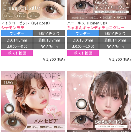
アイクローゼット（eye closet）
ハニーキス（Honey Kiss）
シナモンラテ
ちゅるんキャンディチョコグレー
ワンデー
1箱10枚入り
ワンデー
1箱10枚入り
DIA 14.5mm
着色 13.7mm
DIA 15.0mm
着色 14.6mm
BC 8.7mm
BC 8.7mm
±0.00〜-8.00
±0.00〜-10.00
ポスト投函
ポスト投函
￥1,760
￥1,760
(税込)
(税込)