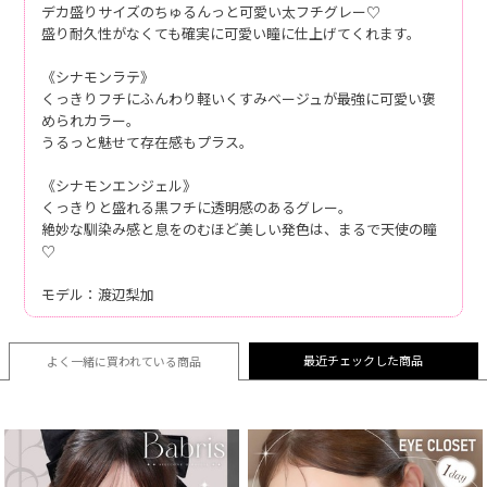
デカ盛りサイズのちゅるんっと可愛い太フチグレー♡
盛り耐久性がなくても確実に可愛い瞳に仕上げてくれます。
《シナモンラテ》
くっきりフチにふんわり軽いくすみベージュが最強に可愛い褒
められカラー。
うるっと魅せて存在感もプラス。
《シナモンエンジェル》
くっきりと盛れる黒フチに透明感のあるグレー。
絶妙な馴染み感と息をのむほど美しい発色は、まるで天使の瞳
♡
モデル：渡辺梨加
最近チェックした商品
よく一緒に買われている
商品