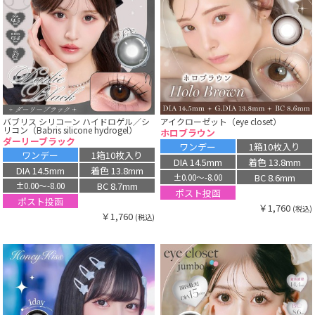
バブリス シリコーン ハイドロゲル／シ
アイクローゼット（eye closet）
リコン（Babris silicone hydrogel）
ホロブラウン
ダーリーブラック
ワンデー
1箱10枚入り
ワンデー
1箱10枚入り
DIA 14.5mm
着色 13.8mm
DIA 14.5mm
着色 13.8mm
BC 8.6mm
±0.00〜-8.00
BC 8.7mm
±0.00〜-8.00
ポスト投函
ポスト投函
￥1,760
(税込)
￥1,760
(税込)