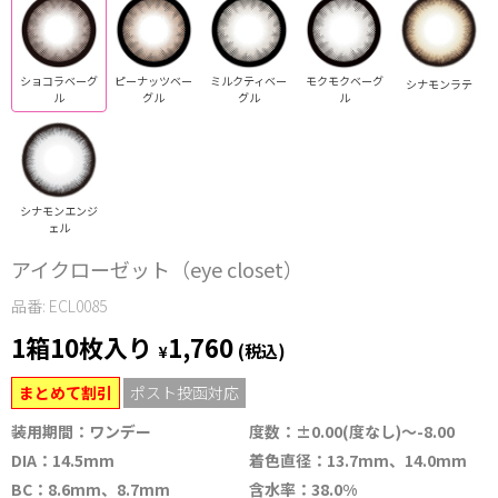
ショコラベーグ
ピーナッツベー
ミルクティベー
モクモクベーグ
シナモンラテ
ル
グル
グル
ル
シナモンエンジ
ェル
アイクローゼット（eye closet）
品番: ECL0085
1箱10枚入り
1,760
¥
(税込)
まとめて割引
ポスト投函対応
装用期間：ワンデー
度数：±0.00(度なし)～-8.00
DIA：14.5mm
着色直径：13.7mm、14.0mm
BC：8.6mm、8.7mm
含水率：38.0%