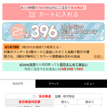
あと
6
時間
47
分
55
秒以内にご注文で
本日発送！
カートに入れる
2箱分のお値段で3箱買える！
まとめて割引
対象のワンデーを3箱カートに追加いただくと自動で割引が適
用され、1箱分が無料に！カラー×度数組み合わせ自由
詳細へ
atone決済
なら何回買っても
翌月まとめて後払い
今日ご注文でもお支払いは
9月20日
で
OK!!
商品説明
スペック
レビュー
当日発送
○…
空欄…順次発送
当日発送対応表
度なし
度あり