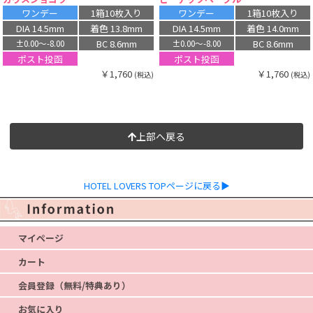
ワンデー
1箱10枚入り
ワンデー
1箱10枚入り
DIA 14.5mm
着色 13.8mm
DIA 14.5mm
着色 14.0mm
BC 8.6mm
BC 8.6mm
±0.00〜-8.00
±0.00〜-8.00
ポスト投函
ポスト投函
￥1,760
￥1,760
(税込)
(税込)
上部へ戻る
HOTEL LOVERS TOPページに戻る▶
マイページ
カート
会員登録（無料/特典あり）
お気に入り