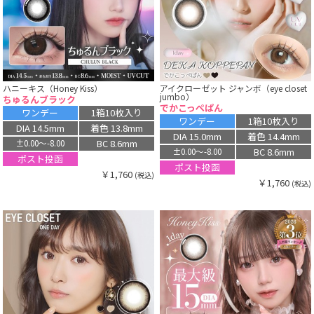
ハニーキス（Honey Kiss）
アイクローゼット ジャンボ（eye closet
jumbo）
ちゅるんブラック
でかこっぺぱん
ワンデー
1箱10枚入り
ワンデー
1箱10枚入り
DIA 14.5mm
着色 13.8mm
DIA 15.0mm
着色 14.4mm
BC 8.6mm
±0.00〜-8.00
BC 8.6mm
±0.00〜-8.00
ポスト投函
ポスト投函
￥1,760
(税込)
￥1,760
(税込)