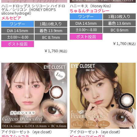
ハニードロップス シリコーン ハイドロ
ハニーキス（Honey Kiss）
ゲル／シリコン（HONEY DROPS
ちゅるんチョコグレー
silicone hydrogel）
ワンデー
1箱10枚入り
メルセピア
DIA 14.5mm
着色 13.6mm
ワンデー
1箱10枚入り
BC 8.6mm
±0.00〜-8.00
DIA 14.5mm
着色 13.9mm
ポスト投函
BC 8.7mm
±0.00〜-8.00
￥1,760
ポスト投函
(税込)
￥1,760
(税込)
アイクローゼット（eye closet）
アイクローゼット（eye closet）
ガウスショコラ
ピーナッツベーグル