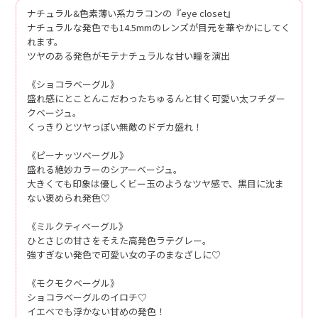
ナチュラル&色素薄い系カラコンの『eye closet』
ナチュラルな発色でも14.5mmのレンズが目元を華やかにしてく
れます。
ツヤのある発色がモテナチュラルな甘い瞳を演出
《ショコラベーグル》
盛れ感にとことんこだわったちゅるんと甘く可愛い太フチダー
クベージュ。
くっきりとツヤっぽい無敵のドデカ盛れ！
《ピーナッツベーグル》
盛れる絶妙カラーのシアーベージュ。
大きくても印象は優しくビー玉のようなツヤ感で、黒目に沈ま
ない褒められ発色♡
《ミルクティベーグル》
ひとさじの甘さをそえた高発色ラテグレー。
強すぎない発色で可愛い女の子のまなざしに♡
《モクモクベーグル》
ショコラベーグルのイロチ♡
イエベでも浮かない甘めの発色！