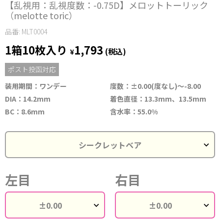
【乱視用：乱視度数：-0.75D】メロットトーリック
（melotte toric）
品番: MLT0004
1箱10枚入り
1,793
¥
(税込)
ポスト投函対応
装用期間：ワンデー
度数：±0.00(度なし)～-8.00
DIA：14.2mm
着色直径：13.3mm、13.5mm
BC：8.6mm
含水率：55.0%
左目
右目