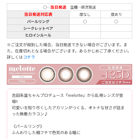
当日発送
○…
空欄…順次発送
当日発送対応表
度なし
度あり
パールリング
○
○
シークレットベア
ヒロインルール
※ご注文が殺到した場合、当日発送できない場合がございます。ま
た、在庫切れとなる場合がございます。あらかじめご了承ください。
詳しくは
コチラ
吉田朱里ちゃんプロデュース『melotte』から乱視レンズが登
場!!
可愛いを知り尽くしたアカリンがつくる、オトナな甘さが詰ま
った無敵カラコン♪
《パールリング》
ふんわりした細フチで色気のある瞳に