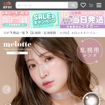
TOP
商品一覧
【乱視用：乱視度数：-0.75D】メロットトーリック（melotte toric）