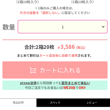
（1箱10枚入り）
（1箱10枚入り）
※1箱のみご購入の場合は、
片方の度数を「選択しない」
に設定してください
数量
3,586
合計:2箱20枚
￥
（税込）
まとめて割引は
カート追加後に自動で適用
されます。
カートに入れる
atone決済
なら何回買っても
翌月まとめて後払い
今日ご注文でもお支払いは
9月20日
で
OK!!
商品説明
スペック
レビュー