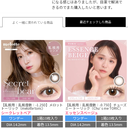
になる感じはありましたが、目薬で解消で
きるのでまた購入したいと思います。
最近チェックした商品
よく一緒に買われている
商品
【乱視用：乱視度数：-1.25D】メロット
【乱視用：乱視度数：-0.75D】チューズ
トーリック（melotte toric）
ミー トーリック（Chu' s me TORIC）
シークレットベア
エッセンスベージュ
ワンデー
1箱10枚入り
ワンデー
1箱10枚入り
DIA 14.2mm
着色 13.5mm
DIA 14.2mm
着色 13.5mm