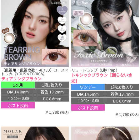
【乱視用：乱視度数：-0.75D】ユース×
リリートラップ（Lily Trap）
トリカ（YOUS×TORICA）
トキシックブラウン【回らない水
ティアリングブラウン
光】
1ヶ月
1箱1枚入り
ワンデー
1箱10枚入り
DIA 14.0mm
着色 13.2mm
DIA 14.5mm
着色 13.7mm
BC 8.6mm
±0.00〜-8.00
BC 8.6mm
±0.00〜-8.00
ポスト投函
ポスト投函
￥1,390
(税込)
￥1,760
(税込)