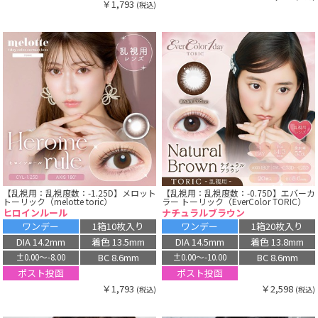
￥1,793
(税込)
【乱視用：乱視度数：-1.25D】メロット
【乱視用：乱視度数：-0.75D】エバーカ
トーリック（melotte toric）
ラー トーリック（EverColor TORIC）
ヒロインルール
ナチュラルブラウン
ワンデー
1箱10枚入り
ワンデー
1箱20枚入り
DIA 14.2mm
着色 13.5mm
DIA 14.5mm
着色 13.8mm
BC 8.6mm
BC 8.6mm
±0.00〜-8.00
±0.00〜-10.00
ポスト投函
ポスト投函
￥1,793
￥2,598
(税込)
(税込)