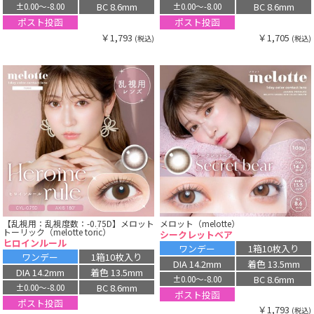
BC 8.6mm
BC 8.6mm
±0.00〜-8.00
±0.00〜-8.00
ポスト投函
ポスト投函
￥1,793
￥1,705
(税込)
(税込)
【乱視用：乱視度数：-0.75D】メロット
メロット（melotte）
トーリック（melotte toric）
シークレットベア
ヒロインルール
ワンデー
1箱10枚入り
ワンデー
1箱10枚入り
DIA 14.2mm
着色 13.5mm
DIA 14.2mm
着色 13.5mm
BC 8.6mm
±0.00〜-8.00
BC 8.6mm
±0.00〜-8.00
ポスト投函
ポスト投函
￥1,793
(税込)