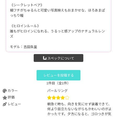
《シークレットベア》
細フチがちゅるんと可愛い写真映えもおまかせな、ほろあまぱ
っちり瞳
《ヒロインルール》
誰もがヒロインになれる、うるっと感アップのナチュラルレン
ズ
モデル：吉田朱里
スペックについて
レビューを投稿する
1件目（全1件）
カラー
パールリング
評価
レビュー
朝急ぐ時も、向きを気にせず装着できて、
何より目立たないながらもかわいいのがよ
かったです。夕方になると、ゴロつきが気