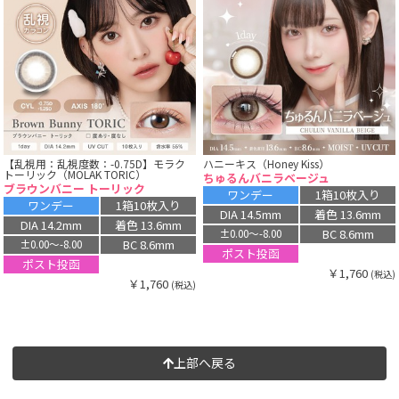
【乱視用：乱視度数：-0.75D】モラク
ハニーキス（Honey Kiss）
トーリック（MOLAK TORIC）
ちゅるんバニラベージュ
ブラウンバニー トーリック
ワンデー
1箱10枚入り
ワンデー
1箱10枚入り
DIA 14.5mm
着色 13.6mm
DIA 14.2mm
着色 13.6mm
BC 8.6mm
±0.00〜-8.00
BC 8.6mm
±0.00〜-8.00
ポスト投函
ポスト投函
￥1,760
(税込)
￥1,760
(税込)
上部へ戻る