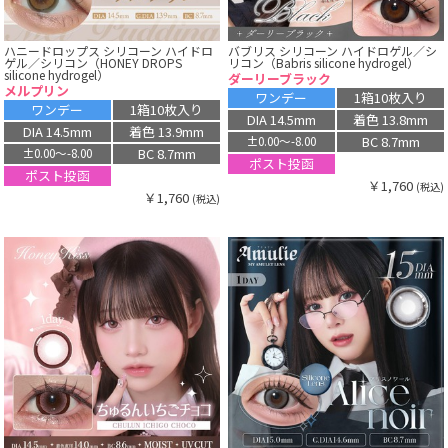
ハニードロップス シリコーン ハイドロ
バブリス シリコーン ハイドロゲル／シ
ゲル／シリコン（HONEY DROPS
リコン（Babris silicone hydrogel）
silicone hydrogel）
ダーリーブラック
メルプリン
ワンデー
1箱10枚入り
ワンデー
1箱10枚入り
DIA 14.5mm
着色 13.8mm
DIA 14.5mm
着色 13.9mm
BC 8.7mm
±0.00〜-8.00
BC 8.7mm
±0.00〜-8.00
ポスト投函
ポスト投函
￥1,760
(税込)
￥1,760
(税込)