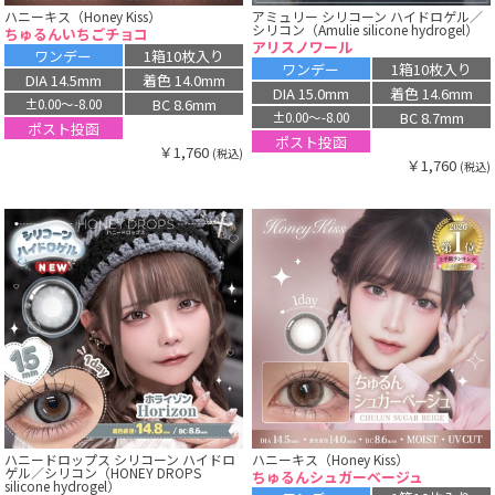
ハニーキス（Honey Kiss）
アミュリー シリコーン ハイドロゲル／
シリコン（Amulie silicone hydrogel）
ちゅるんいちごチョコ
アリスノワール
ワンデー
1箱10枚入り
ワンデー
1箱10枚入り
DIA 14.5mm
着色 14.0mm
DIA 15.0mm
着色 14.6mm
BC 8.6mm
±0.00〜-8.00
BC 8.7mm
±0.00〜-8.00
ポスト投函
ポスト投函
￥1,760
(税込)
￥1,760
(税込)
ハニードロップス シリコーン ハイドロ
ハニーキス（Honey Kiss）
ゲル／シリコン（HONEY DROPS
ちゅるんシュガーベージュ
silicone hydrogel）