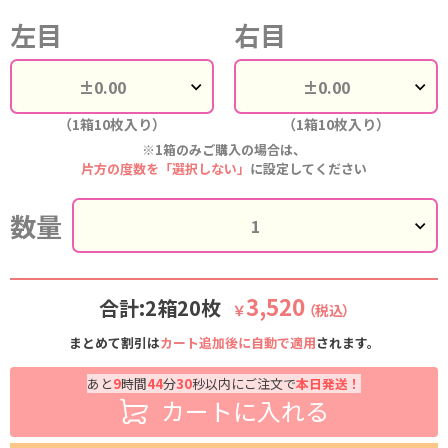
左目
右目
（1箱10枚入り）
（1箱10枚入り）
※1箱のみご購入の場合は、
片方の度数を「選択しない」
に設定してください
数量
3,520
合計:2箱20枚
￥
（税込）
まとめて割引は
カート追加後に自動で適用
されます。
あと
9
時間
44
分
29
秒以内にご注文で
本日発送！
カートに入れる