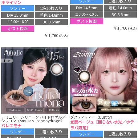
ワンデー
1箱10枚入り
ホライゾン
DIA 14.5mm
着色 14.0mm
ワンデー
1箱10枚入り
BC 8.6mm
±0.00〜-10.00
DIA 15.0mm
着色 14.8mm
ポスト投函
BC 8.6mm
±0.00〜-8.00
￥1,760
ポスト投函
(税込)
￥1,760
(税込)
アミュリー シリコーン ハイドロゲル／
ダスティティー（Dustity）
シリコン（Amulie silicone hydrogel）
覚醒ベージュ【回らない水光／ホテ
バレエモナ
ラバ限定】
ワンデー
1箱10枚入り
ワンデー
1箱10枚入り