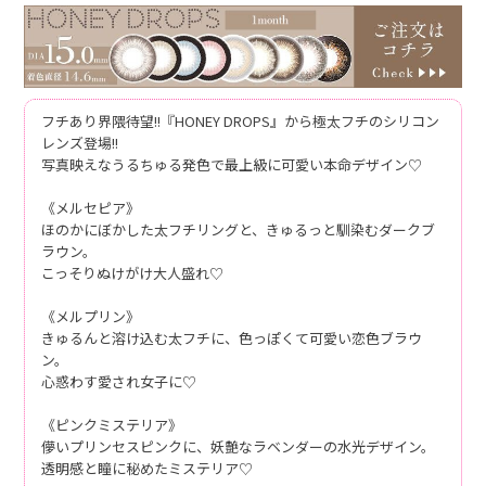
フチあり界隈待望!!『HONEY DROPS』から極太フチのシリコン
レンズ登場!!
写真映えなうるちゅる発色で最上級に可愛い本命デザイン♡
《メルセピア》
ほのかにぼかした太フチリングと、きゅるっと馴染むダークブ
ラウン。
こっそりぬけがけ大人盛れ♡
《メルプリン》
きゅるんと溶け込む太フチに、色っぽくて可愛い恋色ブラウ
ン。
心惑わす愛され女子に♡
《ピンクミステリア》
儚いプリンセスピンクに、妖艶なラベンダーの水光デザイン。
透明感と瞳に秘めたミステリア♡