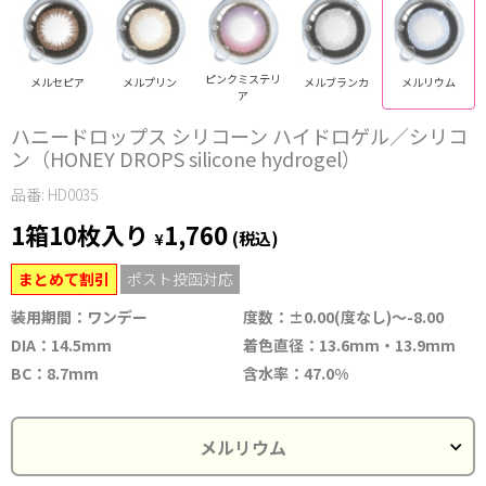
ピンクミステリ
メルセピア
メルプリン
メルブランカ
メルリウム
ア
ハニードロップス シリコーン ハイドロゲル／シリコ
ン（HONEY DROPS silicone hydrogel）
品番: HD0035
1箱10枚入り
1,760
¥
(税込)
まとめて割引
ポスト投函対応
装用期間：ワンデー
度数：±0.00(度なし)～-8.00
DIA：14.5mm
着色直径：13.6mm・13.9mm
BC：8.7mm
含水率：47.0%