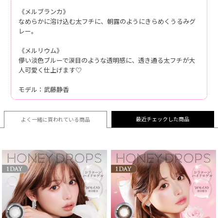
《メルブランカ》
なめらかに溶け込む太フチに、朝露のようにきらめくうるみグ
レー。
《メルリウム》
儚い淡色ブルーで涙目のような透明感に、透き通る太フチが大
人可愛く仕上げます♡
モデル：武藤静香
最近チェックした商品
よく一緒に買われている
商品