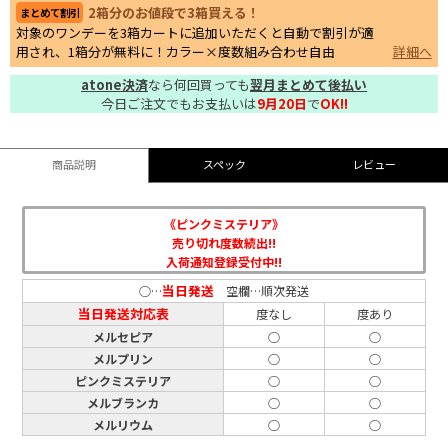
2箱分のお値段で3箱買える！
まとめて割引
対象のワンデーを3箱カートに追加いただくと自動で割引が適
用され、1箱分が無料に！カラー×度数組み合わせ自由
詳細へ
atone決済
なら何回買っても
翌月まとめて後払い
今日ご注文でもお支払いは
9月20日
で
OK!!
商品説明
スペック
レビュー
《ピンクミステリア》
売り切れ度数続出!!
入荷通知登録受付中!!
当日発送
○…
空欄…順次発送
当日発送対応表
度なし
度あり
メルセピア
○
○
メルプリン
○
○
ピンクミステリア
○
○
メルブランカ
○
○
メルリウム
○
○